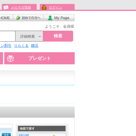
メルマガ登録
ログイン
ようこそ、会員様
検索
詳細検索
リン割引
りらくる
婚活
プレゼント