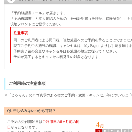
「予約確認書メール」が届きます。
「予約確認書」と本人確認のための「身分証明書（免許証、保険証等）」を
現地フロントにご提示ください。
注意事項
同一のご利用者による同日程・複数施設へのご予約を承ることはできませ
現在ご予約中の施設の確認、キャンセルは「My Page」よりお手続き頂け
予約完了後の変更やキャンセルは各施設の規定に従ってください。
予約が完了するとキャンセル料発生の対象となります。
ご利用時の注意事項
※「じゃらん」のロゴ表示のある宿のご予約・変更・キャンセル等については「
Q1. 申し込みはいつから可能？
ご予約の受付開始日は
ご利用日の6ヶ月前の同
日
からとなります。