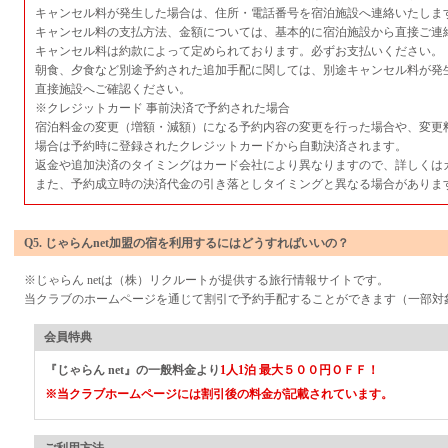
キャンセル料が発生した場合は、住所・電話番号を宿泊施設へ連絡いたしま
キャンセル料の支払方法、金額については、基本的に宿泊施設から直接ご連
キャンセル料は約款によって定められております。必ずお支払いください。
朝食、夕食など別途予約された追加手配に関しては、別途キャンセル料が発
直接施設へご確認ください。
※クレジットカード 事前決済で予約された場合
宿泊料金の変更（増額・減額）になる予約内容の変更を行った場合や、変更
場合は予約時に登録されたクレジットカードから自動決済されます。
返金や追加決済のタイミングはカード会社により異なりますので、詳しくは
また、予約成立時の決済代金の引き落としタイミングと異なる場合がありま
Q5. じゃらんnet加盟の宿を利用するにはどうすればいいの？
※じゃらん netは（株）リクルートが提供する旅行情報サイトです。
当クラブのホームページを通じて割引で予約手配することができます（一部対
会員特典
『じゃらん net』の一般料金より
1人1泊 最大５００円ＯＦＦ！
※当クラブホームページには割引後の料金が記載されています。