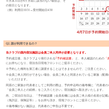
※月末31日が6ヶ月前に該当のない場合は、そ
の前日となります。
（例）利用日10/31→受付開始日4/30
Q2. 誰が利用できるの？
当クラブの国内宿泊施設は会員ご本人同伴が必要となります。
予約成立後、当クラブより発行される
｢予約確認書」
と、本人確認のための
「
にお持ちになり、宿泊当日現地フロントにご提示ください。
※予約した権利を第三者に譲渡することはできませんので、ご注意ください。
※会員ご本人同行ができない場合、会員ご本人と同居されているご家族（配偶
いただけます。
同居のご家族が代表者としてご利用の際は、予約申込時の備考欄に「代表者の
「会員ご本人との続柄」をご入力ください。宿泊施設へ取次ぎいたします。
尚、ご宿泊日当日は、「予約確認書（会員名欄には会員ご本人様の名前が記載
（免許証、保険証等）」をお持ち頂き、現地フロントにご提示ください。
※備考欄がない施設は、代表者のご申告は不要です。