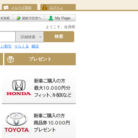
メルマガ登録
ログイン
ようこそ、会員様
検索
詳細検索
リン割引
りらくる
婚活
プレゼント