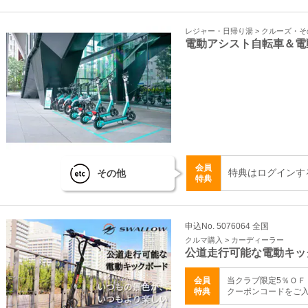
レジャー・日帰り湯 > クルーズ・
電動アシスト自転車＆電
会員
特典はログインす
その他
特典
申込No. 5076064 全国
クルマ購入 > カーディーラー
公道走行可能な電動キッ
会員
当クラブ限定5％ＯＦ
特典
クーポンコードをご