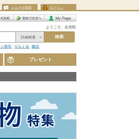
メルマガ登録
ログイン
ようこそ、会員様
検索
詳細検索
リン割引
りらくる
婚活
プレゼント