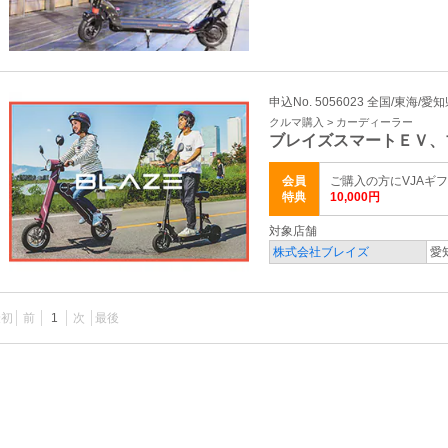
申込No. 5056023 全国/東海/愛
クルマ購入 > カーディーラー
ブレイズスマートＥＶ、
会員
ご購入の方にVJAギフ
特典
10,000円
対象店舗
株式会社ブレイズ
愛
最初
前
1
次
最後