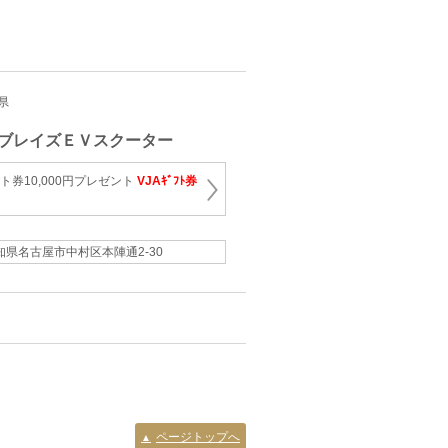
知県
ブレイズＥＶスクーター
ト券10,000円プレゼント
VJAｷﾞﾌﾄ券
知県名古屋市中村区本陣通2-30
ページトップへ
▲