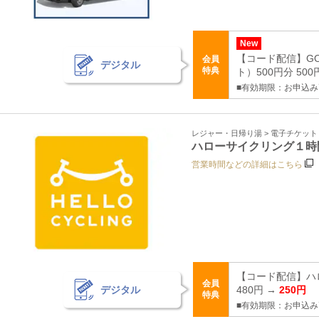
New
【コード配信】G
会員
デジタル
特典
ト）500円分 500
■有効期限：お申込
レジャー・日帰り湯 > 電子チケッ
ハローサイクリング１時
営業時間などの詳細はこちら
【コード配信】ハ
会員
デジタル
480円 →
250円
特典
■有効期限：お申込