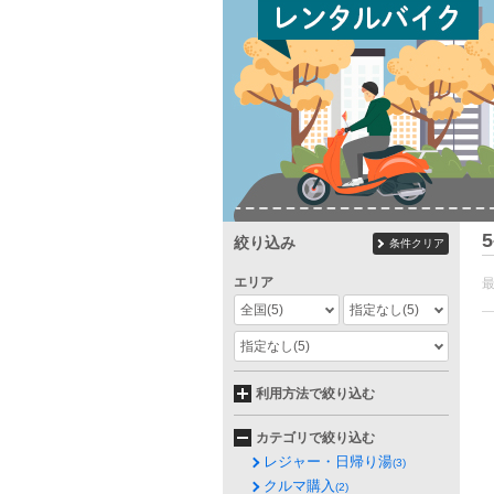
5
絞り込み
条件クリア
エリア
全国
(5)
指定なし
(5)
指定なし
(5)
利用方法で絞り込む
カテゴリで絞り込む
レジャー・日帰り湯
(3)
クルマ購入
(2)