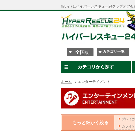
ハイパーレスキュー24クラブオフ
当サイトは
会
カテゴリ一覧
全国
版
カテゴリから探す
ホーム
エンターテイメント
プレイガ
もっと細かく絞る
カラオケ(