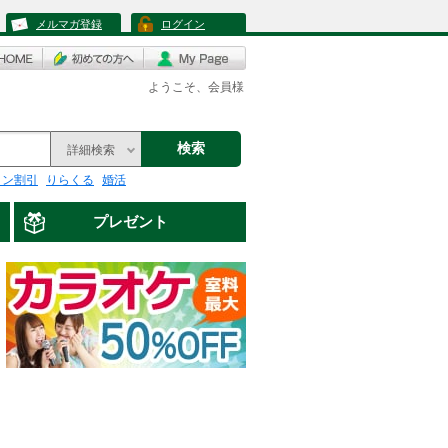
メルマガ登録
ログイン
ようこそ、会員様
検索
詳細検索
リン割引
りらくる
婚活
プレゼント