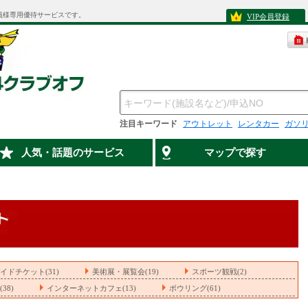
員様専用優待サービスです。
VIP会員登録
注目キーワード
アウトレット
レンタカー
ガソ
人気・話題のサービス
マップで探す
イドチケット(31)
美術展・展覧会(19)
スポーツ観戦(2)
38)
インターネットカフェ(13)
ボウリング(61)