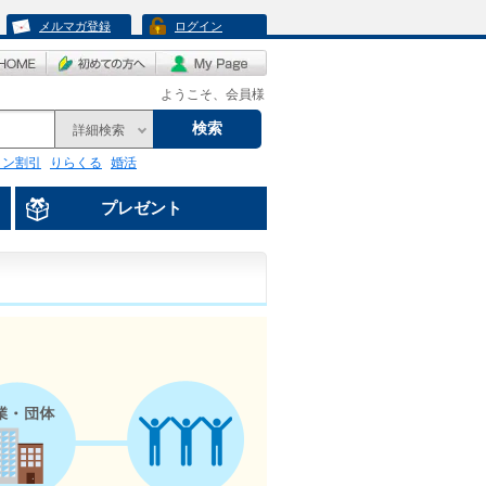
メルマガ登録
ログイン
ようこそ、会員様
検索
詳細検索
リン割引
りらくる
婚活
プレゼント