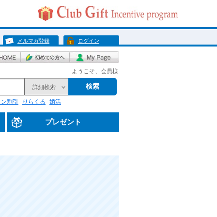
メルマガ登録
ログイン
ようこそ、会員様
検索
詳細検索
リン割引
りらくる
婚活
プレゼント