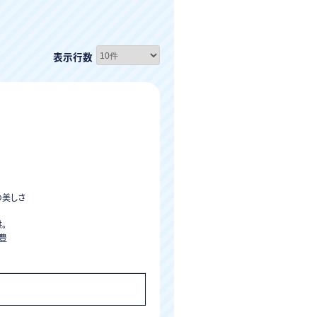
表示行数
の美しさ
。
豊