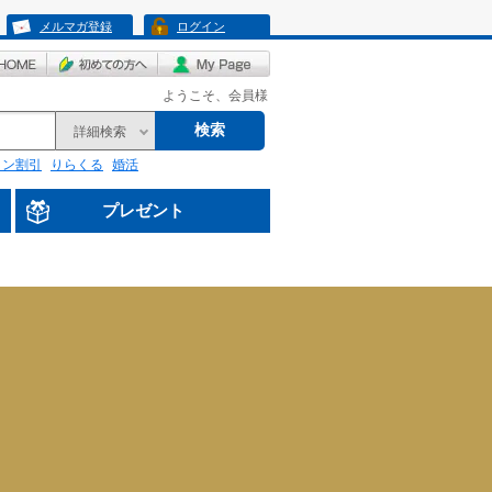
メルマガ登録
ログイン
ようこそ、会員様
検索
詳細検索
リン割引
りらくる
婚活
プレゼント