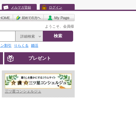
メルマガ登録
ログイン
ようこそ、会員様
検索
詳細検索
リン割引
りらくる
婚活
プレゼント
三ツ星コンシェルジュ