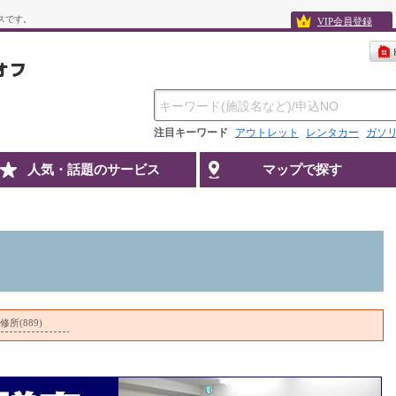
スです。
VIP会員登録
注目キーワード
アウトレット
レンタカー
ガソ
人気・話題のサービス
マップで探す
所(889)