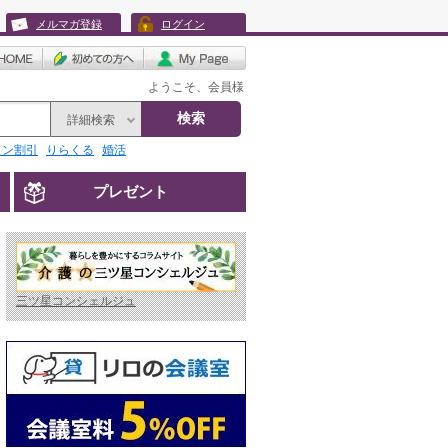
メルマガ登録
ログイン
ようこそ、会員様
検索
詳細検索
リン割引
りらくる
婚活
プレゼント
三ツ星コンシェルジュ