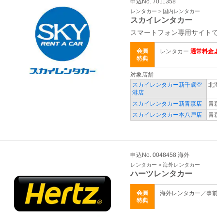
申込No. 7011358
レンタカー > 国内レンタカー
スカイレンタカー
スマートフォン専用サイトで
会員
レンタカー
通常料金よ
特典
対象店舗
スカイレンタカー新千歳空
北
港店
スカイレンタカー新青森店
青
スカイレンタカー本八戸店
青
申込No. 0048458 海外
レンタカー > 海外レンタカー
ハーツレンタカー
会員
海外レンタカー／事
特典