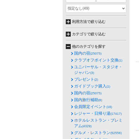
指定なし
(49)
利用方法で絞り込む
カテゴリで絞り込む
他のカテゴリを探す
国内の宿
(25075)
クラブオフポイント交換
(1)
ユニバーサル・スタジオ・
ジャパン
(3)
プレゼント
(2)
ガイドブック購入
(1)
国内の宿
(25075)
国内旅行補助
(8)
会員限定イベント
(18)
レジャー・日帰り湯
(17417)
ホテルレストラン・プレミ
アム
(4329)
グルメ・レストラン
(52556)