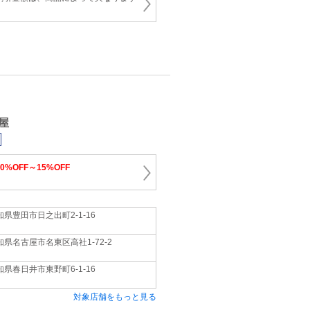
屋
10%OFF～15%OFF
知県豊田市日之出町2‐1‐16
知県名古屋市名東区高社1‐72‐2
知県春日井市東野町6‐1‐16
対象店舗をもっと見る