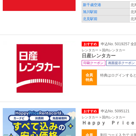
新千歳空港
北
旭川駅前
北
北見駅前
北
申込No. 5019257 全
おすすめ
レンタカー > 国内レンタカー
日産レンタカー
印刷クーポン
画面提示クーポン
会員
特典はログインする
特典
申込No. 5095121
おすすめ
レンタカー > 国内レンタカー
Ｈａｐｐｙ Ｐｒｉｃｅ
会員
割引コード入力で ※