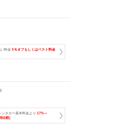
払い料金
5％オフもしくはベスト料金
国
レンタカー基本料金より
17%～
時比較)