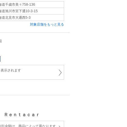
海道千歳市美々758-136
海道旭川市宮下通10-3-15
海道北見市大通西5-3
対象店舗をもっと見る
国
と表示されます
 Ｒｅｎｔａｃａｒ
割引金額は、商品によって異なります