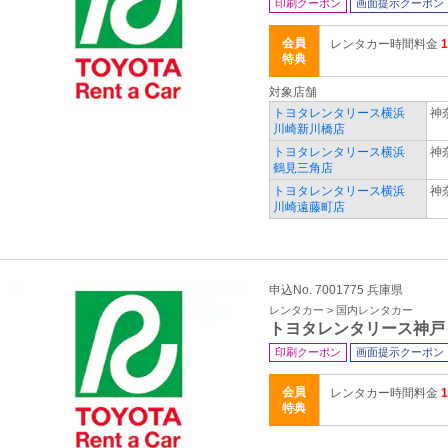
印刷クーポン
画面提示クーポン
会員
レンタカー時間料金
特典
対象店舗
トヨタレンタリース横浜
神
川崎新川橋店
トヨタレンタリース横浜
神
鶴見三角店
トヨタレンタリース横浜
神
川崎遠藤町店
申込No. 7001775 兵庫県
レンタカー > 国内レンタカー
トヨタレンタリース神戸
印刷クーポン
画面提示クーポン
会員
レンタカー時間料金
特典