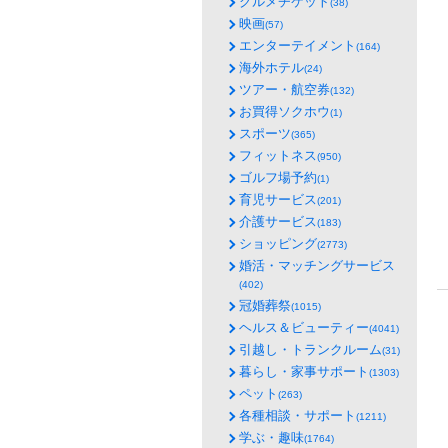
グルメチケット
(38)
映画
(57)
エンターテイメント
(164)
海外ホテル
(24)
ツアー・航空券
(132)
お買得ソクホウ
(1)
スポーツ
(365)
フィットネス
(950)
ゴルフ場予約
(1)
育児サービス
(201)
介護サービス
(183)
ショッピング
(2773)
婚活・マッチングサービス
(402)
冠婚葬祭
(1015)
ヘルス＆ビューティー
(4041)
引越し・トランクルーム
(31)
暮らし・家事サポート
(1303)
ペット
(263)
各種相談・サポート
(1211)
学ぶ・趣味
(1764)