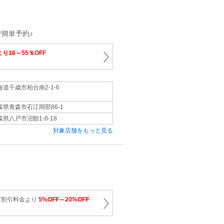
簡単予約♪
り16～55％OFF
海道千歳市柏台南2-1-6
森県青森市石江岡部86-1
森県八戸市沼館1-8-18
対象店舗をもっと見る
前割引料金より
5%OFF～20%OFF