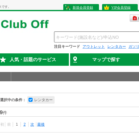
スです。
新規会員登録
VIP会員登録
注目キーワード
アウトレット
レンタカー
ガソ
人気・話題のサービス
マップで探す
選択中の条件：
レンタカー
9
件
最初
前
1
2
次
最後