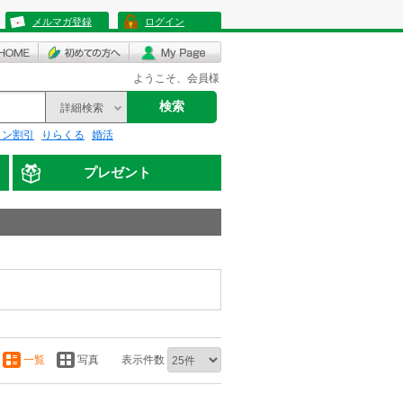
メルマガ登録
ログイン
ようこそ、会員様
検索
詳細検索
リン割引
りらくる
婚活
プレゼント
一覧
写真
表示件数