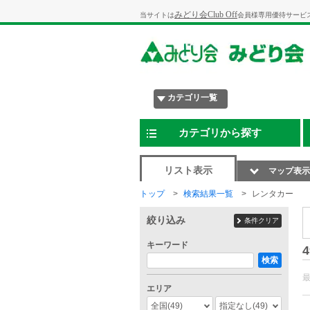
みどり会Club Off
当サイトは
会員様専用優待サービ
カテゴリ一覧
カテゴリから探す
リスト表示
マップ表示
トップ
検索結果一覧
レンタカー
絞り込み
条件クリア
キーワード
4
検索
エリア
全国
(49)
指定なし
(49)