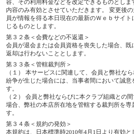
容、その利用料金などを改定できるものとしま
内容のみ有効とさせていただきます。 変更後
員が情報を得る本日現在の最新のＷｅｂサイト
じるものとします。
第３２条＜会費などの不返還＞
会員が退会または会員資格を喪失した場合、既
返却は行わないこととします。
第３３条＜管轄裁判所＞
（１） 本サービスに関連して、会員と弊社な
紛争が生じた場合には、当事者間において誠意
す。
（２） 会員と弊社ならびに本クラブ組織との
場合、弊社の本店所在地を管轄する裁判所を専
す。
第３４条＜規約の発効＞
本規約は、日本標準時2010年4月1日より有効