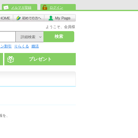
メルマガ登録
ログイン
ようこそ、会員様
検索
詳細検索
リン割引
りらくる
婚活
プレゼント
報を、