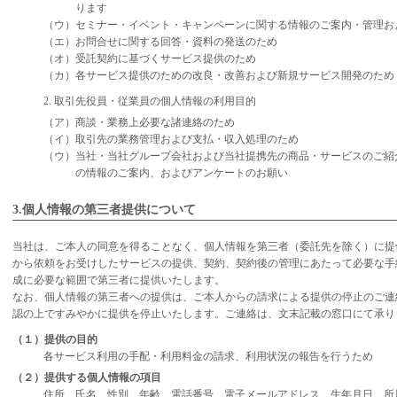
ります
（ウ）セミナー・イベント・キャンペーンに関する情報のご案内・管理お
（エ）お問合せに関する回答・資料の発送のため
（オ）受託契約に基づくサービス提供のため
（カ）各サービス提供のための改良・改善および新規サービス開発のため
2. 取引先役員・従業員の個人情報の利用目的
（ア）商談・業務上必要な諸連絡のため
（イ）取引先の業務管理および支払・収入処理のため
（ウ）当社・当社グループ会社および当社提携先の商品・サービスのご紹
の情報のご案内、およびアンケートのお願い
3.個人情報の第三者提供について
当社は、ご本人の同意を得ることなく、個人情報を第三者（委託先を除く）に提
から依頼をお受けしたサービスの提供、契約、契約後の管理にあたって必要な手
成に必要な範囲で第三者に提供いたします。
なお、個人情報の第三者への提供は、ご本人からの請求による提供の停止のご連
認の上ですみやかに提供を停止いたします。ご連絡は、文末記載の窓口にて承り
（１）提供の目的
各サービス利用の手配・利用料金の請求、利用状況の報告を行うため
（２）提供する個人情報の項目
住所、氏名、性別、年齢、電話番号、電子メールアドレス、生年月日、所