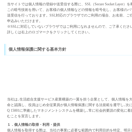
当サイトでは個人情報の登録や送受信する際に、SSL（Secure Socket Layer
この暗号技術を用いて、お客様の個人情報などの情報を暗号化し、お客様のパ
送受信を行っております。SSL対応のブラウザでのご利用の場合、お名前、ご
申込みいただけます。
※SSLに対応していないブラウザではご利用になれませんので、ご了承くださ
詳しくは右上のロゴマークをクリックしてください。
個人情報保護に関する基本方針
当社は､生活総合支援サービス産業構築の一翼を担う企業として、個人情報を
命と認識し、役員はじめ全従業員が個人情報保護に関する法規範を遵守し､次に
Q 15001に準拠したマネジメントシステムを構築し､常に社会的要請の変化に
むことを宣言します。
１．個人情報の取得・利用・提供
個人情報を取得する際は、当社の事業に必要な範囲内で利用目的を特定、明示