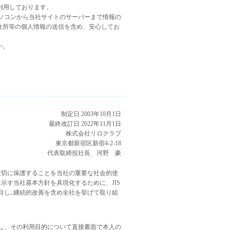
）を利用しております。
ソコンから当社サイトのサーバーまで情報の
住所等の個人情報の送信を含め、安心してお
い。
制定日 2003年10月1日
最終改訂日 2022年11月1日
株式会社リロクラブ
東京都新宿区新宿4-2-18
代表取締役社長 河野 豪
大切に保護することを当社の重要な社会的使
示す当社基本方針を具現化するために、JIS
着目し､継続的改善を含め全社を挙げて取り組
し、その利用目的について直接書面で本人の