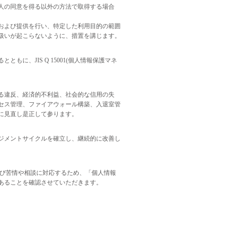
人の同意を得る以外の方法で取得する場合
。
および提供を行い、特定した利用目的の範囲
扱いが起こらないように、措置を講じます。
に、JIS Q 15001(個人情報保護マネ
る違反、経済的不利益、社会的な信用の失
セス管理、ファイアウォール構築、入退室管
に見直し是正して参ります。
ジメントサイクルを確立し、継続的に改善し
よび苦情や相談に対応するため、「個人情報
あることを確認させていただきます。