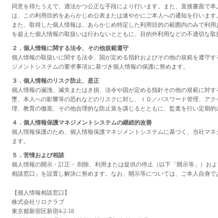
同意を得たうえで、適法かつ公正な手段により行います。また、直接書面で本
は、この利用目的をあらかじめ公表または速やかにご本人への通知を行います
また、取得した個人情報は、あらかじめ特定した利用目的の範囲内のみで利用
を超えた個人情報の取扱いは行わないとともに、目的外利用などの不適切な取
２．個人情報に関する法令、その他規範遵守
個人情報の取扱いに関する法令、国が定める指針およびその他の規範を遵守するととも
ジメントシステムの要求事項)に基づき個人情報の保護に努めます。
３．個人情報のリスク防止、是正
個人情報の漏洩、滅失またはき損、法令や国が定める指針その他の規範に対す
墜、本人への影響等の恐れなどのリスクに対し、ＩＤ／パスワード管理、アク
理、教育の徹底、その他合理的な防止策を講じるとともに、監査を行い定期的
４．個人情報保護マネジメントシステムの継続的改善
個人情報保護のため、個人情報保護マネジメントシステムに基づく、当社マネ
ます。
５．苦情および相談
個人情報の開示・訂正・ 削除、利用または提供の停止（以下「開示等」）お
相談窓口」を設置し解決に努めます。なお、開示等については、ご本人自身で
【個人情報相談窓口】
株式会社リロクラブ
東京都新宿区新宿4-2-18