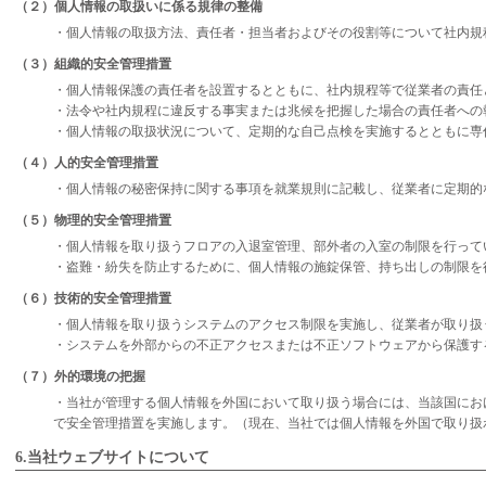
（２）個人情報の取扱いに係る規律の整備
・個人情報の取扱方法、責任者・担当者およびその役割等について社内規
（３）組織的安全管理措置
・個人情報保護の責任者を設置するとともに、社内規程等で従業者の責任
・法令や社内規程に違反する事実または兆候を把握した場合の責任者への
・個人情報の取扱状況について、定期的な自己点検を実施するとともに専
（４）人的安全管理措置
・個人情報の秘密保持に関する事項を就業規則に記載し、従業者に定期的
（５）物理的安全管理措置
・個人情報を取り扱うフロアの入退室管理、部外者の入室の制限を行って
・盗難・紛失を防止するために、個人情報の施錠保管、持ち出しの制限を
（６）技術的安全管理措置
・個人情報を取り扱うシステムのアクセス制限を実施し、従業者が取り扱
・システムを外部からの不正アクセスまたは不正ソフトウェアから保護す
（７）外的環境の把握
・当社が管理する個人情報を外国において取り扱う場合には、当該国にお
で安全管理措置を実施します。（現在、当社では個人情報を外国で取り扱
6.当社ウェブサイトについて