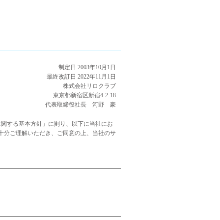
制定日 2003年10月1日
最終改訂日 2022年11月1日
株式会社リロクラブ
東京都新宿区新宿4-2-18
代表取締役社長 河野 豪
に関する基本方針」に則り、以下に当社にお
十分ご理解いただき、ご同意の上、当社のサ