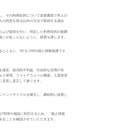
し、その利用目的について直接書面で本人の
人の同意を得る以外の方法で取得する場合
。
および提供を行い、特定した利用目的の範囲
扱いが起こらないように、措置を講じます。
に、JIS Q 15001(個人情報保護マネ
る違反、経済的不利益、社会的な信用の失
セス管理、ファイアウォール構築、入退室管
に見直し是正して参ります。
ジメントサイクルを確立し、継続的に改善し
よび苦情や相談に対応するため、「個人情報
あることを確認させていただきます。