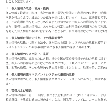
むことを宣言します。
１．個人情報の取得・利用・提供
個人情報を取得する際は、当社の事業に必要な範囲内で利用目的を特定、明示
同意を得たうえで、適法かつ公正な手段により行います。また、直接書面で本
は、この利用目的をあらかじめ公表または速やかにご本人への通知を行います
また、取得した個人情報は、あらかじめ特定した利用目的の範囲内のみで利用
を超えた個人情報の取扱いは行わないとともに、目的外利用などの不適切な取
２．個人情報に関する法令、その他規範遵守
個人情報の取扱いに関する法令、国が定める指針およびその他の規範を遵守するととも
ジメントシステムの要求事項)に基づき個人情報の保護に努めます。
３．個人情報のリスク防止、是正
個人情報の漏洩、滅失またはき損、法令や国が定める指針その他の規範に対す
墜、本人への影響等の恐れなどのリスクに対し、ＩＤ／パスワード管理、アク
理、教育の徹底、その他合理的な防止策を講じるとともに、監査を行い定期的
４．個人情報保護マネジメントシステムの継続的改善
個人情報保護のため、個人情報保護マネジメントシステムに基づく、当社マネ
ます。
５．苦情および相談
個人情報の開示・訂正・ 削除、利用または提供の停止（以下「開示等」）お
相談窓口」を設置し解決に努めます。なお、開示等については、ご本人自身で