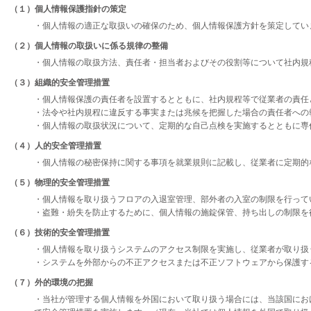
（１）個人情報保護指針の策定
・個人情報の適正な取扱いの確保のため、個人情報保護方針を策定してい
（２）個人情報の取扱いに係る規律の整備
・個人情報の取扱方法、責任者・担当者およびその役割等について社内規
（３）組織的安全管理措置
・個人情報保護の責任者を設置するとともに、社内規程等で従業者の責任
・法令や社内規程に違反する事実または兆候を把握した場合の責任者への
・個人情報の取扱状況について、定期的な自己点検を実施するとともに専
（４）人的安全管理措置
・個人情報の秘密保持に関する事項を就業規則に記載し、従業者に定期的
（５）物理的安全管理措置
・個人情報を取り扱うフロアの入退室管理、部外者の入室の制限を行って
・盗難・紛失を防止するために、個人情報の施錠保管、持ち出しの制限を
（６）技術的安全管理措置
・個人情報を取り扱うシステムのアクセス制限を実施し、従業者が取り扱
・システムを外部からの不正アクセスまたは不正ソフトウェアから保護す
（７）外的環境の把握
・当社が管理する個人情報を外国において取り扱う場合には、当該国にお