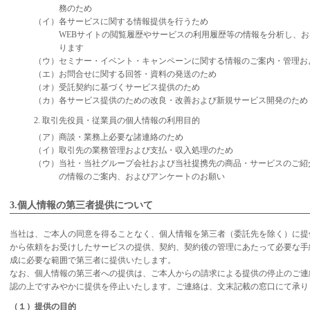
務のため
（イ）各サービスに関する情報提供を行うため
WEBサイトの閲覧履歴やサービスの利用履歴等の情報を分析し、
ります
（ウ）セミナー・イベント・キャンペーンに関する情報のご案内・管理お
（エ）お問合せに関する回答・資料の発送のため
（オ）受託契約に基づくサービス提供のため
（カ）各サービス提供のための改良・改善および新規サービス開発のため
2. 取引先役員・従業員の個人情報の利用目的
（ア）商談・業務上必要な諸連絡のため
（イ）取引先の業務管理および支払・収入処理のため
（ウ）当社・当社グループ会社および当社提携先の商品・サービスのご紹
の情報のご案内、およびアンケートのお願い
3.個人情報の第三者提供について
当社は、ご本人の同意を得ることなく、個人情報を第三者（委託先を除く）に提
から依頼をお受けしたサービスの提供、契約、契約後の管理にあたって必要な手
成に必要な範囲で第三者に提供いたします。
なお、個人情報の第三者への提供は、ご本人からの請求による提供の停止のご連
認の上ですみやかに提供を停止いたします。ご連絡は、文末記載の窓口にて承り
（１）提供の目的