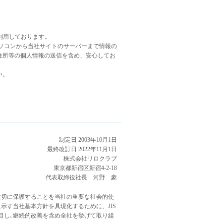
）を利用しております。
ソコンから当社サイトのサーバーまで情報の
住所等の個人情報の送信を含め、安心してお
い。
制定日 2003年10月1日
最終改訂日 2022年11月1日
株式会社リロクラブ
東京都新宿区新宿4-2-18
代表取締役社長 河野 豪
大切に保護することを当社の重要な社会的使
示す当社基本方針を具現化するために、JIS
着目し､継続的改善を含め全社を挙げて取り組