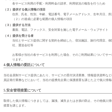
各サービス利用の手配・利用料金の請求、利用状況の報告を行うため
（２）提供する個人情報の項目
住所、氏名、性別、年齢、電話番号、電子メールアドレス、生年月日、所
（２）の達成に必要な範囲の個人情報の項目
（３）提供する方法
書面、電話、ファックス、安全対策を施した電子メール・ウェブサイト
（４）提供を受ける者
当社とサービス提供に関する契約を締結した、宿泊施設、旅行代理店、保
社、運送会社等
お客様が当社の各サービスを利用した場合、そのご利用結果についてサー
ります。
4.個人情報の委託について
当社会員制サービス提供にあたり、サービスの受付決済業務、情報提供資料など
員証発行業務などにおいて、当社の提携先企業に保護措置を講じた上で個人情報
5.安全管理措置について
取得した個人情報につきましては、漏洩、滅失またはき損の防止、その他個人情
措置を講じます。