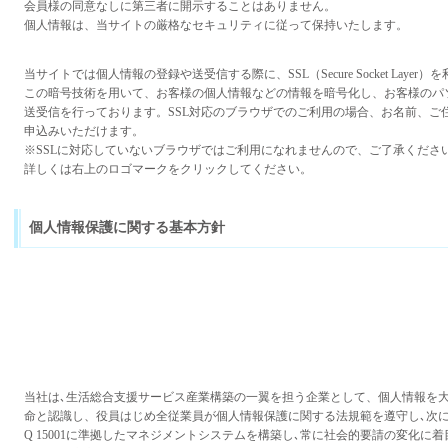
会員様の同意なしに第三者に開示することはありません。
個人情報は、当サイトの厳格なセキュリティに従って保持いたします。
当サイトでは個人情報の登録や送受信する際に、SSL（Secure Socket Layer
この暗号技術を用いて、お客様の個人情報などの情報を暗号化し、お客様のパ
送受信を行っております。SSL対応のブラウザでのご利用の場合、お名前、ご
申込みいただけます。
※SSLに対応していないブラウザではご利用になれませんので、ご了承くださ
詳しくは右上のロゴマークをクリックしてください。
個人情報保護に関する基本方針
当社は､生活総合支援サービス産業構築の一翼を担う企業として、個人情報を
命と認識し、役員はじめ全従業員が個人情報保護に関する法規範を遵守し､次に
Q 15001に準拠したマネジメントシステムを構築し､常に社会的要請の変化に