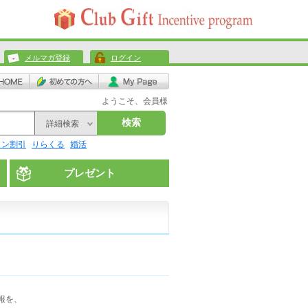
メルマガ登録
ログイン
ようこそ、会員様
検索
詳細検索
リン割引
りらくる
婚活
プレゼント
報を、