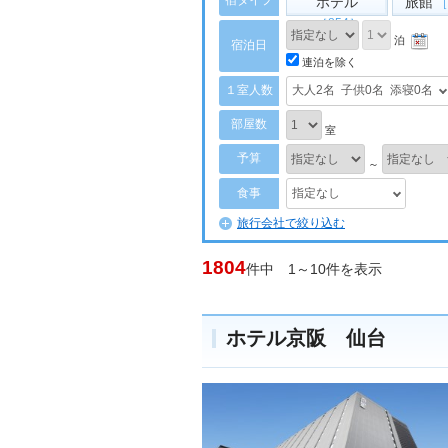
宿タイプ
ホテル
旅館
［
［854］
泊
宿泊日
連泊を除く
１室人数
大人2名
子供0名
添寝0名
部屋数
室
予算
～
食事
指定なし
旅行会社で絞り込む
1804
件中 1～10件を表示
ホテル京阪 仙台