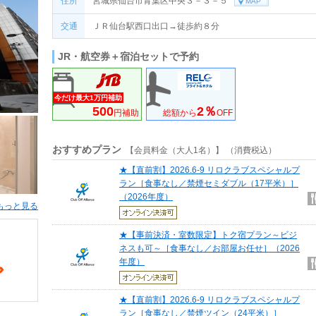
住所
宮城県仙台市青葉区中央３－３－５
MAP
交通
ＪＲ仙台駅西口出口→徒歩約８分
JR・航空券＋宿泊セットで予約
今だけ最大1万円補助
500
2％
円補助
総額から
OFF
おすすめプラン
【会員料金（大人1名）】 （消費税込）
★【直前割】2026.6-9 リロクラブスペシャルプ
ラン［食事なし／禁煙セミダブル（17平米）］
（2026年度）
もっと見る
★【事前決済・室数限定】トク宿プラン～ビジ
ネスも可～［食事なし／お部屋お任せ］（2026
年度）
★【直前割】2026.6-9 リロクラブスペシャルプ
ラン［食事なし／禁煙ツイン（24平米）］