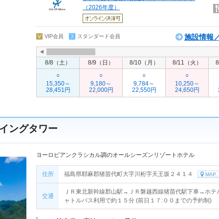
（2026年度）
施設情報／
VIP会員
スタンダード会員
8/8（土）
8/9（日）
8/10（月）
8/11（火）
○
○
○
○
15,350～
9,180～
9,784～
10,250～
28,451円
22,000円
22,550円
24,650円
イングタワー
ヨーロピアンクラシカル調のオールシーズンリゾートホテル
住所
福島県耶麻郡猪苗代町大字川桁字天王坂２４１４
MAP
ＪＲ東北新幹線郡山駅→ＪＲ磐越西線猪苗代駅下車→ホテ
交通
ャトルバス利用で約１５分 (前日１７:００までの予約制)