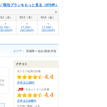
／宿泊プランをもっと見る（975件）
8/12（水）
8/13（木）
8/14（金）
○
○
○
15,750～
17,550～
17,550～
180,000円
180,000円
180,000円
エリア：
宮城県 > 仙台,秋保,作並
クチコミ
当クラブ会員の評価
4.4
行き
クチコミ29
件
約５
るるぶトラベル評価
4.4
クチコミ249
件
※JTBに遷移します