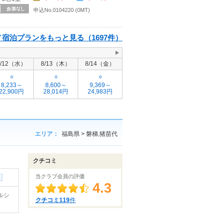
申込No.0104220 (0MT)
宿泊プランをもっと見る（1697件）
8/12（水）
8/13（木）
8/14（金）
○
○
○
8,233～
8,600～
9,369～
22,900円
28,014円
24,983円
エリア：
福島県 > 磐梯,猪苗代
クチコミ
当クラブ会員の評価
4.3
ルシ
クチコミ119
件