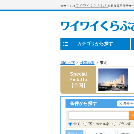
ワイワイくらぶおふ
当サイトは
会員様専用優待サ
カテゴリから探す
国内の宿
検索結果
東北
Special
Pick-Up
【全国】
条件から探す
条件を
全て
宿・ホテル名
プラン名