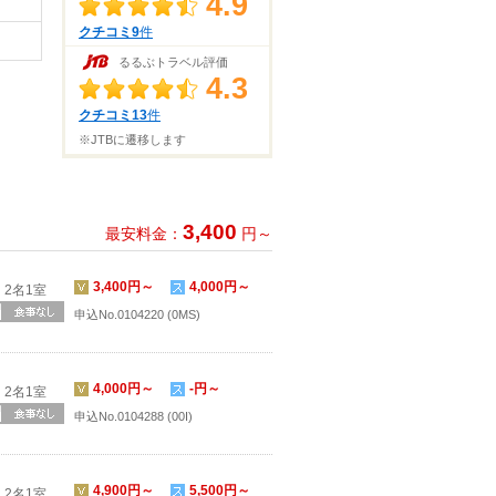
4.9
クチコミ9
件
るるぶトラベル評価
4.3
クチコミ13
件
※JTBに遷移します
3,400
最安料金：
円～
3,400円～
4,000円～
2名1室
申込No.0104220 (0MS)
4,000円～
-円～
2名1室
申込No.0104288 (00I)
4,900円～
5,500円～
2名1室