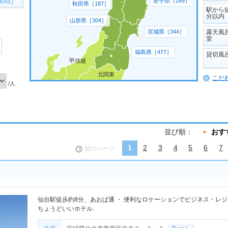
岩手県［289］
648］
秋田県［187］
駅から
分以内
山形県［304］
露天風
宮城県［344］
室
福島県［477］
貸切風
甲信越
北関東
こだ
/人
並び順：
おす
1
2
3
4
5
6
7
前のページ
仙台駅徒歩約8分、あおば通 ・ 便利なロケーションでビジネス・レ
ちょうどいいホテル.