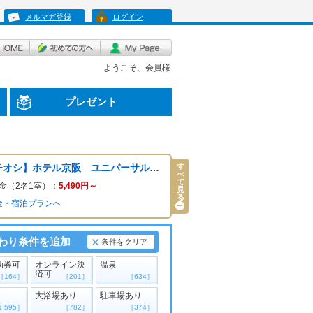
メルマガ登録
ログイン
ようこそ、会員様
プレゼント
す
【イチオシ】ホテル京阪 ユニバーサル・タワー
べ
て
金（2名1室）：
5,490
円～
見
る
金・宿泊プランへ
わり条件を追加
条件をクリア
助券可
オンライン決
温泉
済可
［164］
［201］
［634］
大浴場あり
駐車場あり
1,595］
［782］
［374］