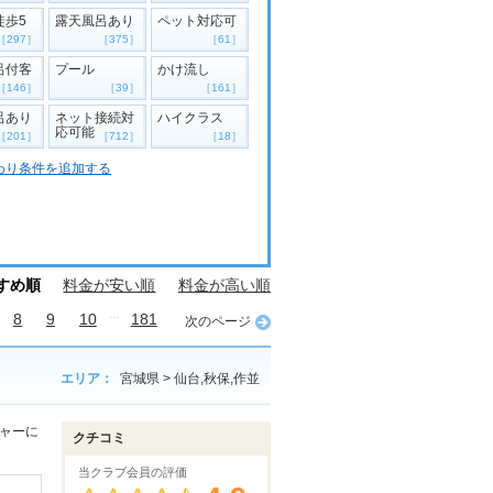
徒歩5
露天風呂あり
ペット対応可
［297］
［375］
［61］
呂付客
プール
かけ流し
［146］
［39］
［161］
呂あり
ネット接続対
ハイクラス
応可能
［201］
［712］
［18］
わり条件を追加する
すめ順
料金が安い順
料金が高い順
...
8
9
10
181
次のページ
エリア：
宮城県 > 仙台,秋保,作並
ジャーに
クチコミ
当クラブ会員の評価