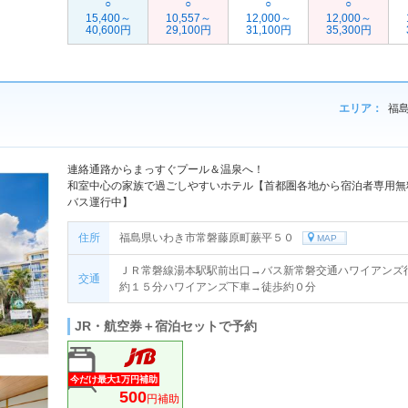
○
○
○
○
15,400～
10,557～
12,000～
12,000～
40,600円
29,100円
31,100円
35,300円
エリア：
福島
連絡通路からまっすぐプール＆温泉へ！
和室中心の家族で過ごしやすいホテル【首都圏各地から宿泊者専用無
バス運行中】
住所
福島県いわき市常磐藤原町蕨平５０
MAP
ＪＲ常磐線湯本駅駅前出口→バス新常磐交通ハワイアンズ
交通
約１５分ハワイアンズ下車→徒歩約０分
JR・航空券＋宿泊セットで予約
今だけ最大1万円補助
500
円補助