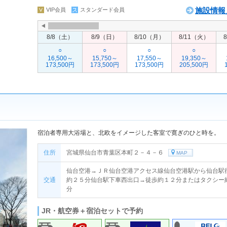
施設情報
VIP会員
スタンダード会員
8/8（土）
8/9（日）
8/10（月）
8/11（火）
○
○
○
○
16,500～
15,750～
17,550～
19,350～
173,500円
173,500円
173,500円
205,500円
宿泊者専用大浴場と、北欧をイメージした客室で寛ぎのひと時を。
住所
宮城県仙台市青葉区本町２－４－６
MAP
仙台空港→ＪＲ仙台空港アクセス線仙台空港駅から仙台駅
交通
約２５分仙台駅下車西出口→徒歩約１２分またはタクシー
分
JR・航空券＋宿泊セットで予約