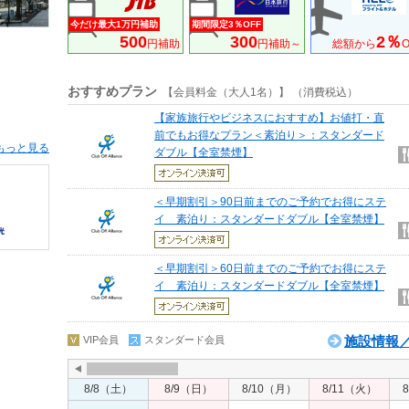
今だけ最大1万円補助
期間限定3％OFF
500
300
2％
円補助
円補助～
総額から
O
おすすめプラン
【会員料金（大人1名）】 （消費税込）
【家族旅行やビジネスにおすすめ】お値打・直
前でもお得なプラン＜素泊り＞：スタンダード
もっと見る
ダブル【全室禁煙】
＜早期割引＞90日前までのご予約でお得にステ
イ 素泊り：スタンダードダブル【全室禁煙】
＜早期割引＞60日前までのご予約でお得にステ
イ 素泊り：スタンダードダブル【全室禁煙】
施設情報／
VIP会員
スタンダード会員
8/8（土）
8/9（日）
8/10（月）
8/11（火）