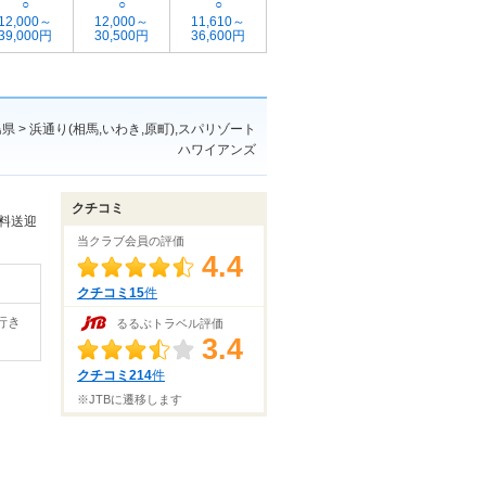
○
○
○
12,000～
12,000～
11,610～
39,000円
30,500円
36,600円
県 > 浜通り(相馬,いわき,原町),スパリゾート
ハワイアンズ
クチコミ
料送迎
当クラブ会員の評価
4.4
クチコミ15
件
行き
るるぶトラベル評価
3.4
クチコミ214
件
※JTBに遷移します