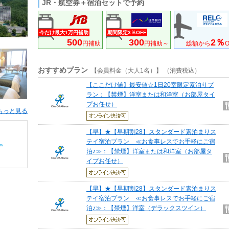
JR・航空券＋宿泊セットで予約
今だけ最大1万円補助
期間限定3％OFF
500
300
2％
円補助
円補助～
総額から
O
おすすめプラン
【会員料金（大人1名）】 （消費税込）
【ここだけ値】最安値☆1日20室限定素泊りプ
ラン：【禁煙】洋室または和洋室（お部屋タイ
プお任せ）
もっと見る
【早】★【早期割28】スタンダード素泊まりス
テイ宿泊プラン ≪お食事レスでお手軽にご宿
泊♪≫：【禁煙】洋室または和洋室（お部屋タ
イプお任せ）
【早】★【早期割28】スタンダード素泊まりス
テイ宿泊プラン ≪お食事レスでお手軽にご宿
泊♪≫：【禁煙】洋室（デラックスツイン）