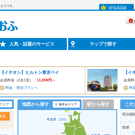
ービスです。
VIP会員登録
人気・話題のサービス
マップで探す
【イチオシ】ヒルトン東京ベイ
会員料金（2名1室）：
11,059
円～
会員料
料金・宿泊プランへ
料
地図から探す
駅から探す
こだ
クリア
条件をクリア
宿泊補
青森県［203］
禁煙
［