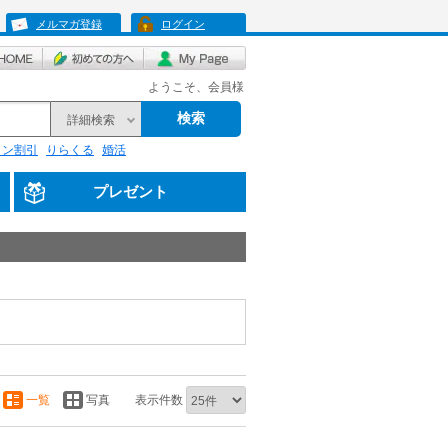
メルマガ登録
ログイン
ようこそ、会員様
検索
詳細検索
リン割引
りらくる
婚活
プレゼント
一覧
写真
表示件数