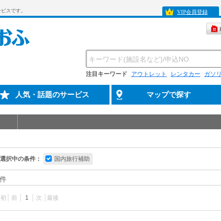
ービスです。
VIP会員登録
注目キーワード
アウトレット
レンタカー
ガソ
人気・話題のサービス
マップで探す
選択中の条件：
国内旅行補助
件
最初
前
1
次
最後