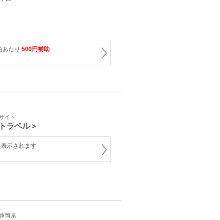
泊あたり
500円補助
ーサイト
トラベル＞
と表示されます
/静岡県