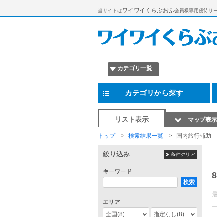
ワイワイくらぶおふ
当サイトは
会員様専用優待サ
カテゴリ一覧
カテゴリから探す
リスト表示
マップ表示
トップ
検索結果一覧
国内旅行補助
絞り込み
条件クリア
キーワード
8
検索
エリア
全国
(8)
指定なし
(8)