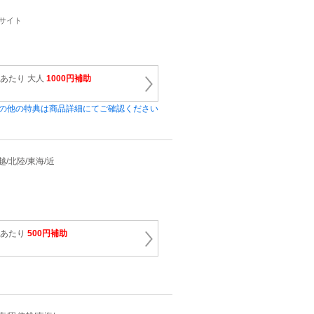
ーサイト
泊あたり 大人
1000円補助
の他の特典は商品詳細にてご確認ください
信越/北陸/東海/近
泊あたり
500円補助