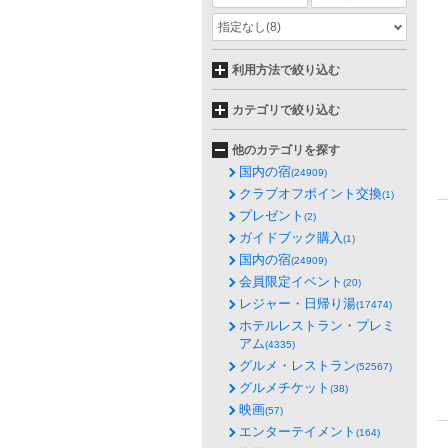
指定なし
(8)
利用方法で絞り込む
カテゴリで絞り込む
他のカテゴリを探す
国内の宿
(24909)
クラブオフポイント交換
(1)
プレゼント
(2)
ガイドブック購入
(1)
国内の宿
(24909)
会員限定イベント
(20)
レジャー・日帰り湯
(17474)
ホテルレストラン・プレミ
アム
(4335)
グルメ・レストラン
(52567)
グルメチケット
(38)
映画
(57)
エンターテイメント
(164)