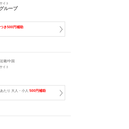
ーサイト
グループ
つき500円補助
海/近畿/中国
ーサイト
泊あたり 大人・小人
500円補助