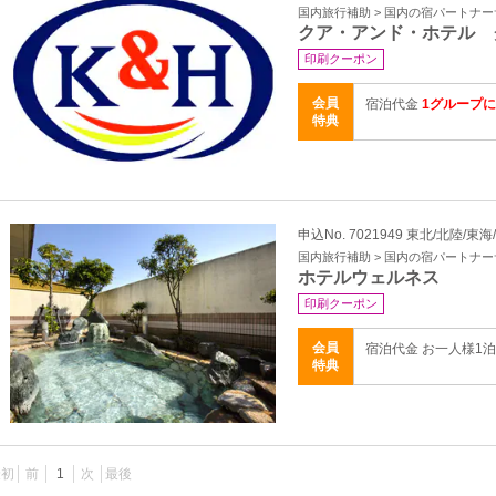
国内旅行補助 > 国内の宿パートナ
クア・アンド・ホテル 
印刷クーポン
会員
宿泊代金
1グループに
特典
申込No. 7021949 東北/北陸/東
国内旅行補助 > 国内の宿パートナ
ホテルウェルネス
印刷クーポン
会員
宿泊代金 お一人様1
特典
最初
前
1
次
最後