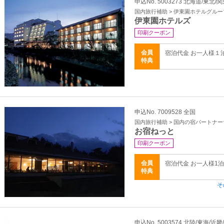
申込No. 5003273 北海道/東北/
国内旅行補助 > 伊東園ホテルグルー
伊東園ホテルズ
印刷クーポン
会員
宿泊代金 お一人様１
特典
申込No. 7009528 全国
国内旅行補助 > 国内の宿パートナ
お宿ねっと
印刷クーポン
会員
宿泊代金 お一人様1
特典
そ
申込No. 5003574 北陸/東海/近畿