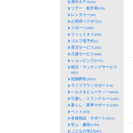
海外ホテル
(24)
ツアー・航空券
(132)
レンタカー
(49)
お買得ソクホウ
(1)
スポーツ
(365)
フィットネス
(950)
ゴルフ場予約
(1)
育児サービス
(201)
介護サービス
(183)
ショッピング
(2771)
婚活・マッチングサービス
(402)
冠婚葬祭
(1015)
ライフプランサポート
(4)
ヘルス＆ビューティー
(4040)
引越し・トランクルーム
(31)
暮らし・家事サポート
(1282)
ペット
(263)
各種相談・サポート
(1211)
学ぶ・趣味
(1764)
こどもの学び
(597)