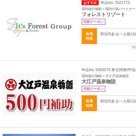
申込No. 7021773
おすすめ
国内旅行補助 > 国内の宿パートナ
フォレストリゾート
印刷クーポン
会員
宿泊代金 お一人様1
特典
そ
申込No. 5003575 東北/関東/甲
国内旅行補助 > 大江戸温泉物語
大江戸温泉物語
印刷クーポン
会員
宿泊代金 お一人様1
特典