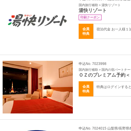
国内旅行補助 > 湯快リゾート
湯快リゾート
印刷クーポン
会員
宿泊代金 お一人様１
特典
申込No. 7023998
国内旅行補助 > 国内の宿パートナ
ＯＺのプレミアム予約＜
会員
特典はログインする
特典
申込No. 7024015 山梨県/長野県