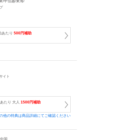
関東/甲信越/東海/
プ
泊あたり
500円補助
ーサイト
泊あたり 大人
1500円補助
の他の特典は商品詳細にてご確認ください
/中国