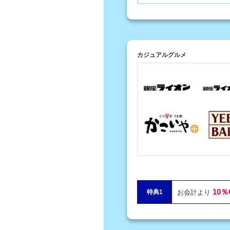
カジュアルグルメ
10％
特典1
お会計より