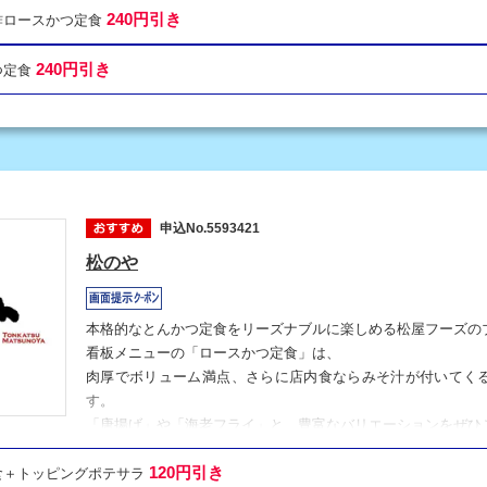
240円引き
ン酢ロースかつ定食
240円引き
つ定食
申込No.5593421
松のや
本格的なとんかつ定食をリーズナブルに楽しめる松屋フーズの
看板メニューの「ロースかつ定食」は、
肉厚でボリューム満点、さらに店内食ならみそ汁が付いてく
す。
「唐揚げ」や「海老フライ」と、豊富なバリエーションをぜひ
120円引き
定食＋トッピングポテサラ