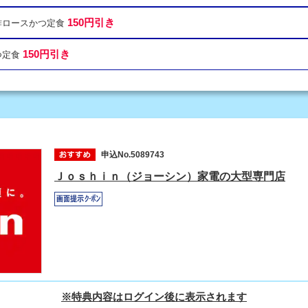
150円引き
ン酢ロースかつ定食
150円引き
つ定食
申込No.5089743
Ｊｏｓｈｉｎ（ジョーシン）家電の大型専門店