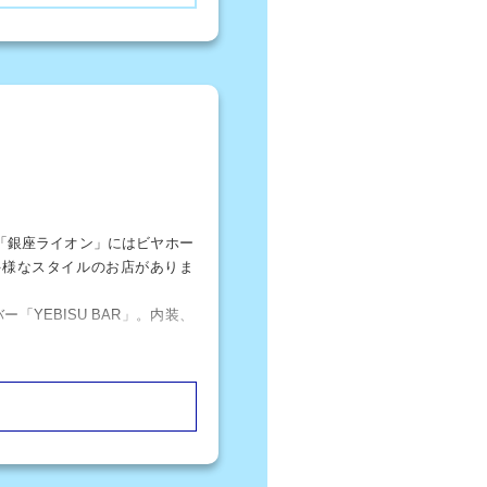
「銀座ライオン」にはビヤホー
多様なスタイルのお店がありま
YEBISU BAR」。内装、
した店内は温もりと懐かしさを
すめです。
ビールを提供しています。