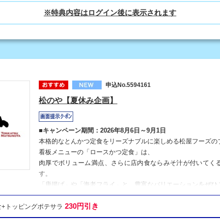
申込No.5594161
松のや【夏休み企画】
■キャンペーン期間：2026年8月6日～9月1日
本格的なとんかつ定食をリーズナブルに楽しめる松屋フーズの
看板メニューの「ロースかつ定食」は、
肉厚でボリューム満点、さらに店内食ならみそ汁が付いてく
す。
「唐揚げ」や「海老フライ」と、豊富なバリエーションをぜひ
230円引き
定食+トッピングポテサラ