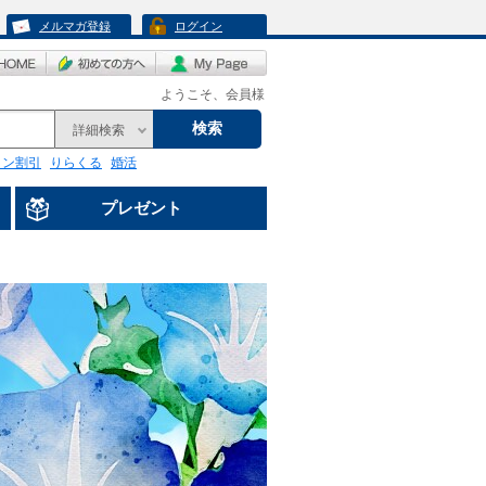
メルマガ登録
ログイン
ようこそ、会員様
検索
詳細検索
リン割引
りらくる
婚活
プレゼント