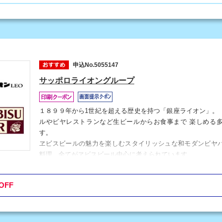
申込No.5055147
サッポロライオングループ
１８９９年から1世紀を超える歴史を持つ「銀座ライオン」。
ルやビヤレストランなど生ビールからお食事まで 楽しめる
す。
ヱビスビールの魅力を楽しむスタイリッシュな和モダンビヤバー「
料理、全てがヱビスビール中心に考えられています。
「くつ炉ぎ・うま酒 かこいや」は"古民家の再生"をテーマと
感じる個室が中心。全国から取り寄せた厳選食材とお酒がおす
OFF
サッポロライオンでは、全店舗で品質管理を徹底し、美味しい