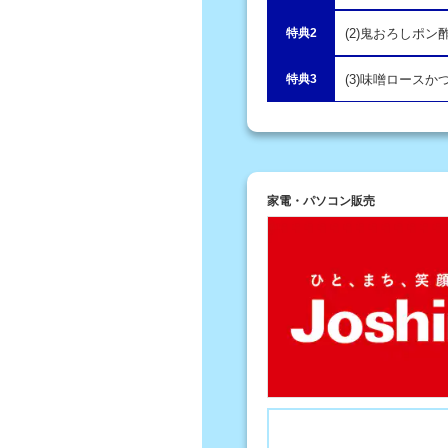
特典2
(2)鬼おろしポ
特典3
(3)味噌ロースか
家電・パソコン販売