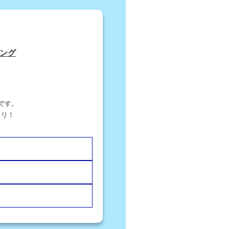
ング
。
です。
キリ！