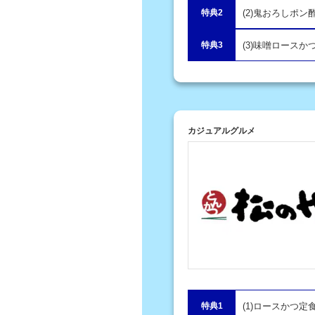
特典2
(2)鬼おろしポ
特典3
(3)味噌ロースか
カジュアルグルメ
特典1
(1)ロースかつ