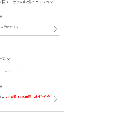
々怪々！オラの妖怪バケ～ション
日
と表示されます
ーマン
・ニュー・デイ
日
円 →
VIP会員：1,530円／ｽﾀﾝﾀﾞｰﾄﾞ会