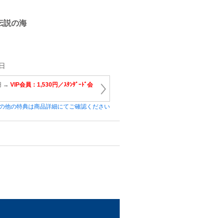
伝説の海
日
円 →
VIP会員：1,530円／ｽﾀﾝﾀﾞｰﾄﾞ会
の他の特典は商品詳細にてご確認ください