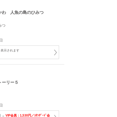
かわ 人魚の島のひみつ
みつ
日
と表示されます
トーリー５
日
円 →
VIP会員：1,530円／ｽﾀﾝﾀﾞｰﾄﾞ会