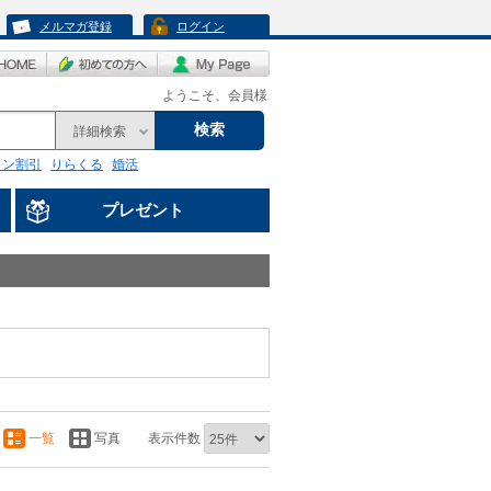
メルマガ登録
ログイン
ようこそ、会員様
検索
詳細検索
リン割引
りらくる
婚活
プレゼント
一覧
写真
表示件数