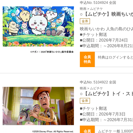
申込No. 5104924 全国
映画 > ムビチケ
○【ムビチケ】映画ちい
金券
映画ちいかわ 人魚の島のひ
■チケット郵送
■公開日：2026年7月24日
■申込期間：～2026年8月21
会員
特典はログインする
特典
申込No. 5104922 全国
映画 > ムビチケ
○【ムビチケ】トイ・ス
金券
■チケット郵送
■公開日：2026年7月3日
■申込期間：～2026年7月31
会員
ムビチケ 一般 1,600