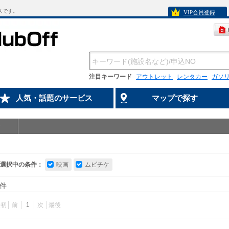
スです。
VIP会員登録
注目キーワード
アウトレット
レンタカー
ガソ
人気・話題のサービス
マップで探す
選択中の条件：
映画
ムビチケ
件
最初
前
1
次
最後