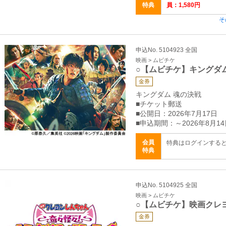
特典
員：1,580円
そ
申込No. 5104923 全国
映画 > ムビチケ
○【ムビチケ】キングダ
金券
キングダム 魂の決戦
■チケット郵送
■公開日：2026年7月17日
■申込期間：～2026年8月14
会員
特典はログインする
特典
申込No. 5104925 全国
映画 > ムビチケ
○【ムビチケ】映画クレ
金券