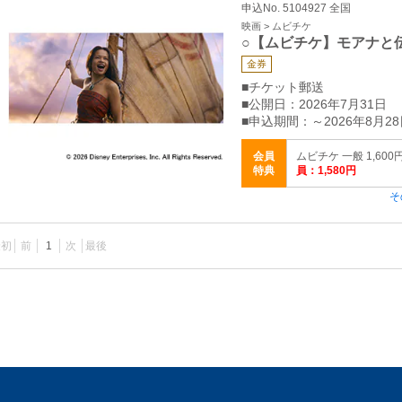
申込No. 5104927 全国
映画 > ムビチケ
○【ムビチケ】モアナと
金券
■チケット郵送
■公開日：2026年7月31日
■申込期間：～2026年8月28
会員
ムビチケ 一般 1,600
特典
員：1,580円
そ
最初
前
1
次
最後