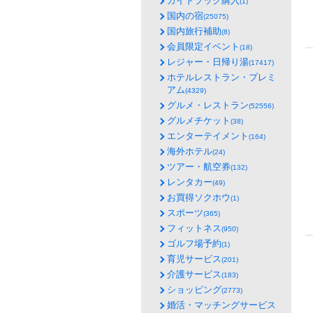
ガイドブック購入
(1)
国内の宿
(25075)
国内旅行補助
(8)
会員限定イベント
(18)
レジャー・日帰り湯
(17417)
ホテルレストラン・プレミ
アム
(4329)
グルメ・レストラン
(52556)
グルメチケット
(38)
エンターテイメント
(164)
海外ホテル
(24)
ツアー・航空券
(132)
レンタカー
(49)
お買得ソクホウ
(1)
スポーツ
(365)
フィットネス
(950)
ゴルフ場予約
(1)
育児サービス
(201)
介護サービス
(183)
ショッピング
(2773)
婚活・マッチングサービス