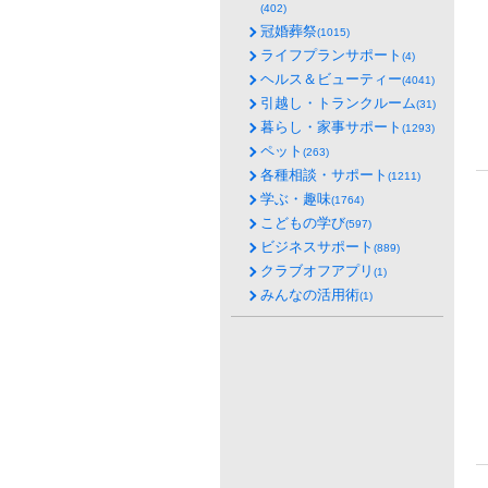
(402)
冠婚葬祭
(1015)
ライフプランサポート
(4)
ヘルス＆ビューティー
(4041)
引越し・トランクルーム
(31)
暮らし・家事サポート
(1293)
ペット
(263)
各種相談・サポート
(1211)
学ぶ・趣味
(1764)
こどもの学び
(597)
ビジネスサポート
(889)
クラブオフアプリ
(1)
みんなの活用術
(1)