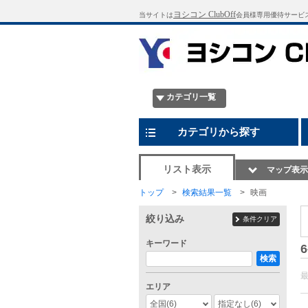
ヨシコン ClubOff
当サイトは
会員様専用優待サービ
カテゴリ一覧
カテゴリから探す
リスト表示
マップ表示
トップ
検索結果一覧
映画
絞り込み
条件クリア
キーワード
6
検索
エリア
全国
(6)
指定なし
(6)