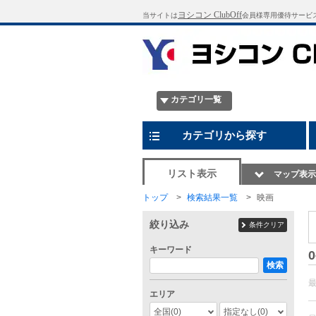
ヨシコン ClubOff
当サイトは
会員様専用優待サービ
カテゴリ一覧
カテゴリから探す
リスト表示
マップ表示
トップ
検索結果一覧
映画
絞り込み
条件クリア
キーワード
0
検索
エリア
全国
(0)
指定なし
(0)