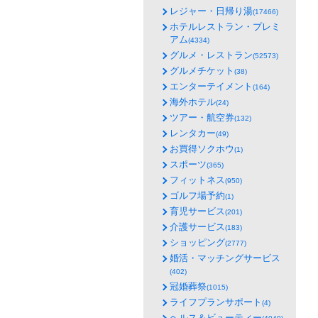
レジャー・日帰り湯
(17466)
ホテルレストラン・プレミ
アム
(4334)
グルメ・レストラン
(52573)
グルメチケット
(38)
エンターテイメント
(164)
海外ホテル
(24)
ツアー・航空券
(132)
レンタカー
(49)
お買得ソクホウ
(1)
スポーツ
(365)
フィットネス
(950)
ゴルフ場予約
(1)
育児サービス
(201)
介護サービス
(183)
ショッピング
(2777)
婚活・マッチングサービス
(402)
冠婚葬祭
(1015)
ライフプランサポート
(4)
ヘルス＆ビューティー