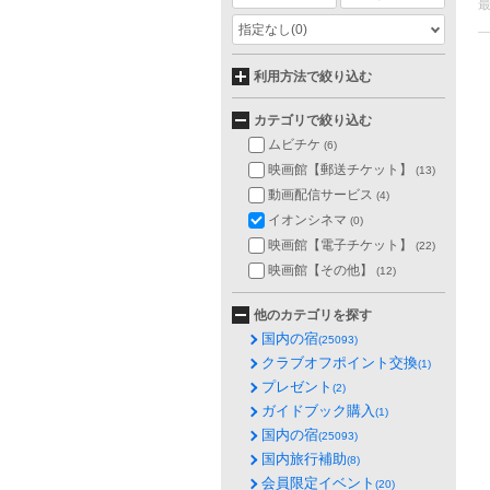
指定なし
(0)
利用方法で絞り込む
カテゴリで絞り込む
ムビチケ
(6)
映画館【郵送チケット】
(13)
動画配信サービス
(4)
イオンシネマ
(0)
映画館【電子チケット】
(22)
映画館【その他】
(12)
他のカテゴリを探す
国内の宿
(25093)
クラブオフポイント交換
(1)
プレゼント
(2)
ガイドブック購入
(1)
国内の宿
(25093)
国内旅行補助
(8)
会員限定イベント
(20)