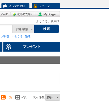
メルマガ登録
ログイン
ようこそ、会員様
検索
詳細検索
リン割引
りらくる
婚活
プレゼント
一覧
写真
表示件数