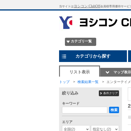
ヨシコン ClubOff
当サイトは
会員様専用優待サービ
カテゴリ一覧
カテゴリから探す
リスト表示
マップ表示
トップ
検索結果一覧
エンターテイメ
絞り込み
条件クリア
キーワード
2
検索
エリア
全国
(2)
指定なし
(2)