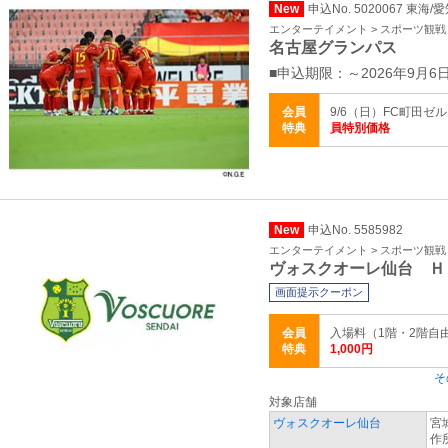
New
申込No. 5020067 東海/
エンターテイメント > スポーツ観戦
名古屋グランパス
■申込期限：～2026年9月6日1
会員
9/6（日）FC町田ゼ
特典
員特別価格
New
申込No. 5585982
エンターテイメント > スポーツ観戦
ヴォスクオーレ仙台 Ｈ
画面提示クーポン
会員
入場料（1階・2階自由席
特典
1,000円
そ
対象店舗
ヴォスクオーレ仙台
宮
作