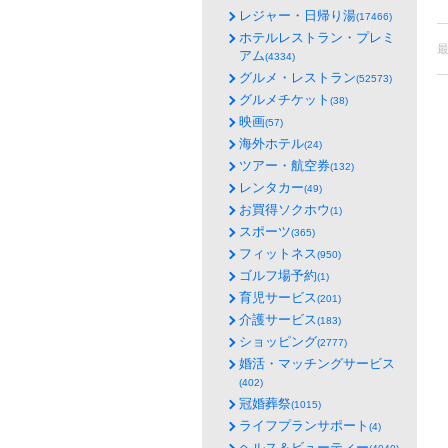
レジャー・日帰り湯
(17466)
ホテルレストラン・プレミ
アム
(4334)
グルメ・レストラン
(52573)
グルメチケット
(38)
映画
(57)
海外ホテル
(24)
ツアー・航空券
(132)
レンタカー
(49)
お買得ソクホウ
(1)
スポーツ
(365)
フィットネス
(950)
ゴルフ場予約
(1)
育児サービス
(201)
介護サービス
(183)
ショッピング
(2777)
婚活・マッチングサービス
(402)
冠婚葬祭
(1015)
ライフプランサポート
(4)
ヘルス＆ビューティー