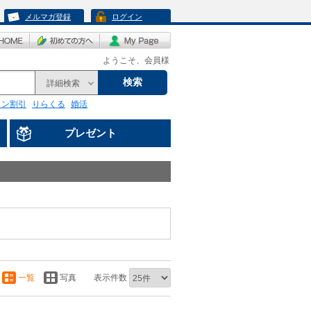
メルマガ登録
ログイン
ようこそ、会員様
検索
詳細検索
リン割引
りらくる
婚活
プレゼント
一覧
写真
表示件数