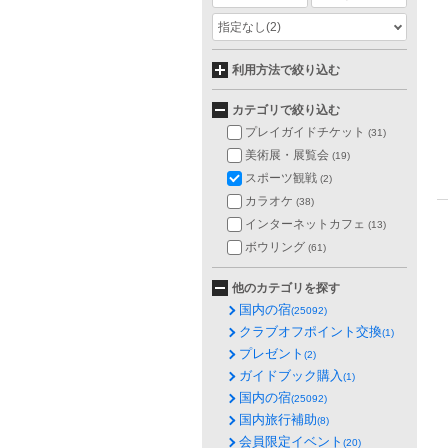
指定なし
(2)
利用方法で絞り込む
カテゴリで絞り込む
プレイガイドチケット
(31)
美術展・展覧会
(19)
スポーツ観戦
(2)
カラオケ
(38)
インターネットカフェ
(13)
ボウリング
(61)
他のカテゴリを探す
国内の宿
(25092)
クラブオフポイント交換
(1)
プレゼント
(2)
ガイドブック購入
(1)
国内の宿
(25092)
国内旅行補助
(8)
会員限定イベント
(20)