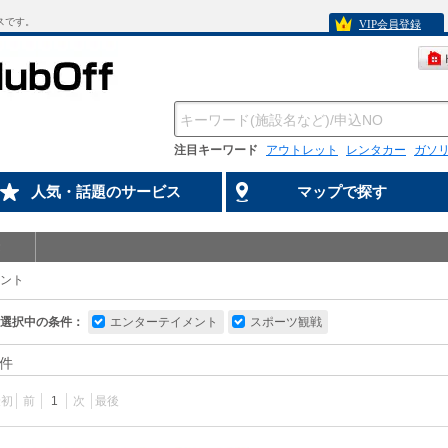
スです。
VIP会員登録
注目キーワード
アウトレット
レンタカー
ガソ
人気・話題のサービス
マップで探す
ント
選択中の条件：
エンターテイメント
スポーツ観戦
件
最初
前
1
次
最後