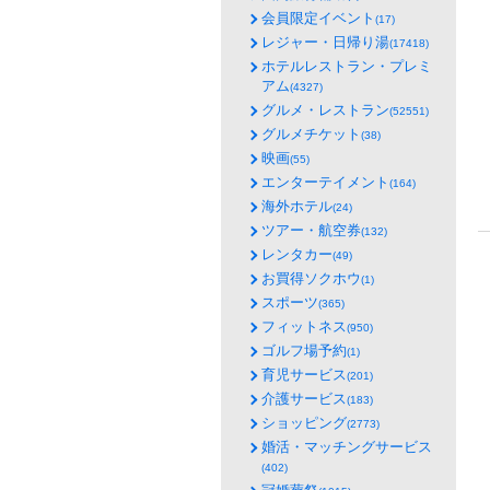
会員限定イベント
(17)
レジャー・日帰り湯
(17418)
ホテルレストラン・プレミ
アム
(4327)
グルメ・レストラン
(52551)
グルメチケット
(38)
映画
(55)
エンターテイメント
(164)
海外ホテル
(24)
ツアー・航空券
(132)
レンタカー
(49)
お買得ソクホウ
(1)
スポーツ
(365)
フィットネス
(950)
ゴルフ場予約
(1)
育児サービス
(201)
介護サービス
(183)
ショッピング
(2773)
婚活・マッチングサービス
(402)