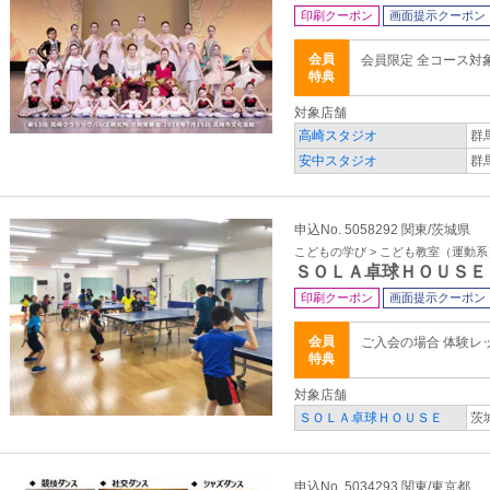
印刷クーポン
画面提示クーポン
会員
会員限定 全コース対
特典
対象店舗
高崎スタジオ
群
安中スタジオ
群
申込No. 5058292 関東/茨城県
こどもの学び > こども教室（運動系
ＳＯＬＡ卓球ＨＯＵＳＥ
印刷クーポン
画面提示クーポン
会員
ご入会の場合 体験レッ
特典
対象店舗
ＳＯＬＡ卓球ＨＯＵＳＥ
茨
申込No. 5034293 関東/東京都