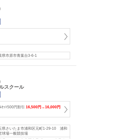
）
葉県市原市青葉台3-6-1
）
ルスクール
ｰﾑｾｯﾄ500円割引
16,500円→16,000円
玉県さいたま市浦和区元町1-29-10 浦和
営球場一般競技場