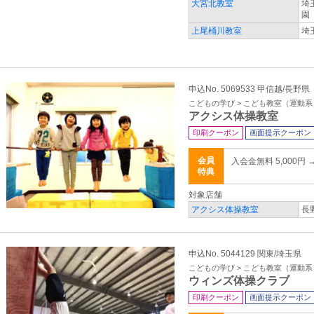
大宮北教室
埼
園
上尾桶川教室
埼
申込No. 5069533 甲信越/長野県
こどもの学び > こども教室（運動系
アクシス体操教室
印刷クーポン
画面提示クーポン
会員
入会金無料 5,000円 
特典
対象店舗
アクシス体操教室
長
申込No. 5044129 関東/埼玉県
こどもの学び > こども教室（運動系
ウィンズ体操クラブ
印刷クーポン
画面提示クーポン