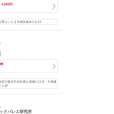
→
4,000円
玉県さいたま市南区曲本2-8-10
）
無料
阪府大阪市中央区西心斎橋1-12-8 大美建
ビル3F
）
ックバレエ研究所