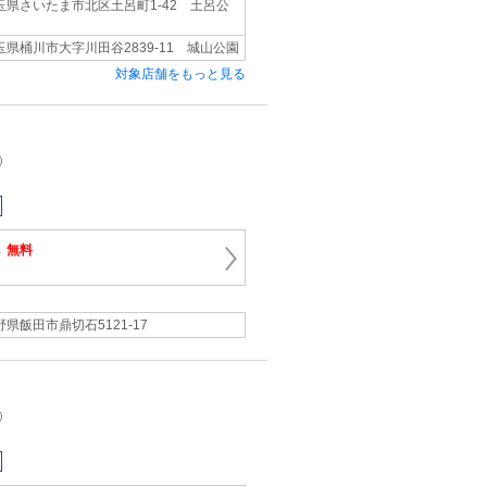
玉県さいたま市北区土呂町1-42 土呂公
玉県桶川市大字川田谷2839-11 城山公園
対象店舗をもっと見る
）
→
無料
野県飯田市鼎切石5121-17
）