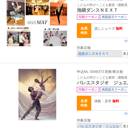
こどもの学び > こども教室（運動系
池袋ダンスＮＥＸＴ
印刷クーポン
画面提示クーポン
会員
貸しシューズ
無料
特典
そ
対象店舗
池袋ダンスＮＥＸＴ
東
申込No. 5048373 関東/東京都
こどもの学び > こども教室（運動系
バレエスタジオ ジュエ
印刷クーポン
画面提示クーポン
会員
体験・見学
無料
特典
そ
対象店舗
バレエスタジオ ジュエル
東