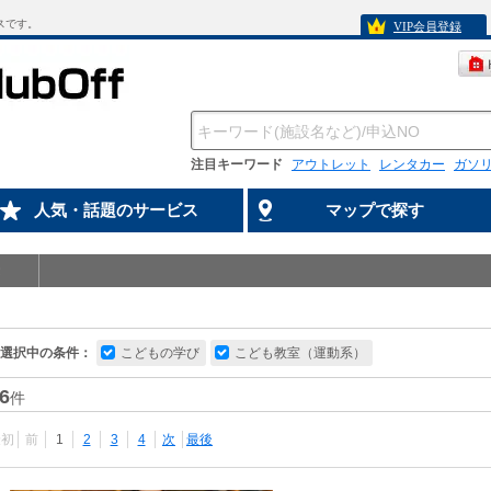
スです。
VIP会員登録
注目キーワード
アウトレット
レンタカー
ガソ
人気・話題のサービス
マップで探す
選択中の条件：
こどもの学び
こども教室（運動系）
6
件
最初
前
1
2
3
4
次
最後