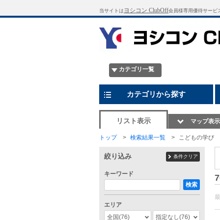
ヨシコン ClubOff
当サイトは
会員様専用優待サービ
カテゴリ一覧
カテゴリから探す
リスト表示
マップ表示
トップ
検索結果一覧
こどもの学び
絞り込み
条件クリア
キーワード
7
検索
エリア
全国
(76)
指定なし
(76)