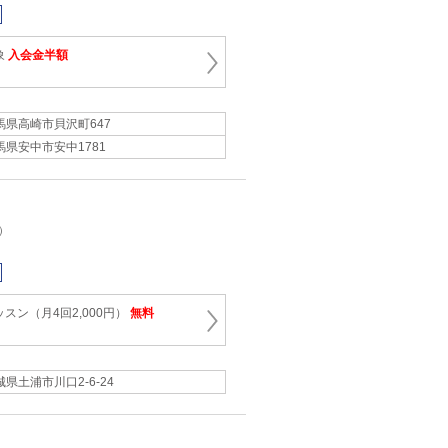
象
入会金半額
馬県高崎市貝沢町647
馬県安中市安中1781
）
スン（月4回2,000円）
無料
城県土浦市川口2-6-24