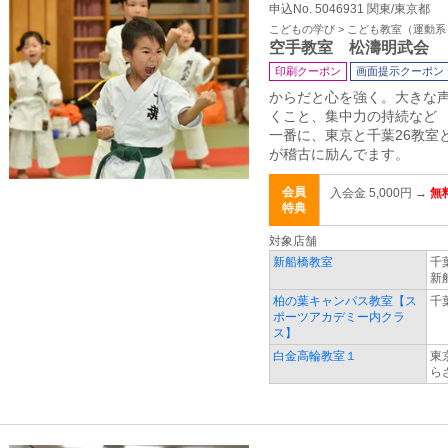
申込No. 5046931 関東/東京都
こどもの学び > こども教室（運動系
空手教室 松濤明武会
印刷クーポン
画面提示クーポン
からだと心を強く。大きな
くこと、集中力の持続など 
一番に、東京と千葉26教室と
が稽古に励んでます。
会員
入会金 5,000円 →
無
特典
対象店舗
新船橋教室
千
新
柏の葉キャンパス教室【ス
千
ポーツアカデミー内クラ
ス】
白金高輪教室１
東
ら