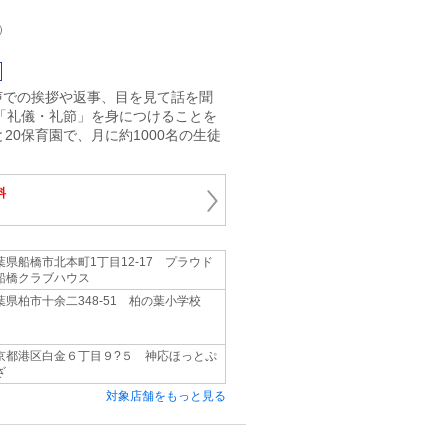
）
声での挨拶や返事、目を見て話を聞
「礼儀・礼節」を身につけることを
20保育園で、月に約1000名の生徒
料
葉県船橋市北本町1丁目12-17 プラウド
船橋クラブハウス
葉県柏市十余二348-51 柏の葉小学校
京都港区白金６丁目９?５ 神応ほっとぷ
ざ
対象店舗をもっと見る