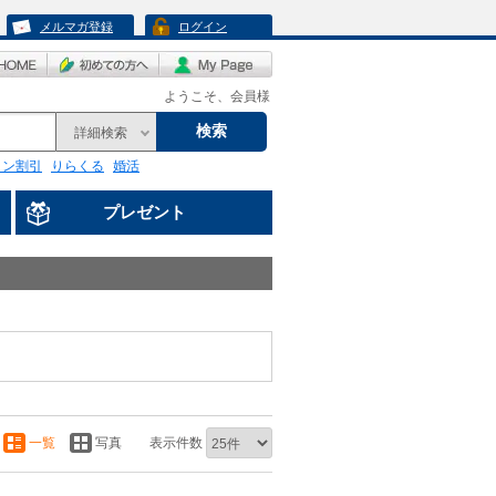
メルマガ登録
ログイン
ようこそ、会員様
検索
詳細検索
リン割引
りらくる
婚活
プレゼント
一覧
写真
表示件数