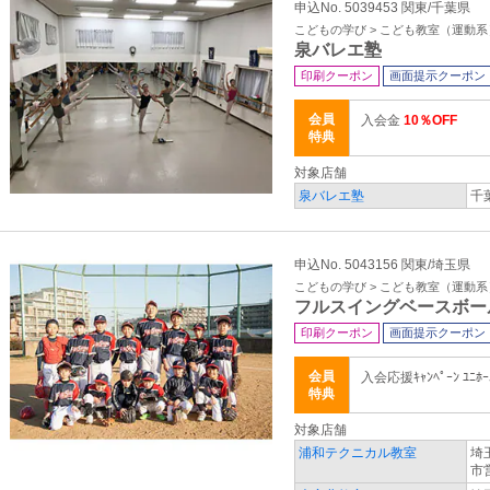
申込No. 5039453 関東/千葉県
こどもの学び > こども教室（運動系
泉バレエ塾
印刷クーポン
画面提示クーポン
会員
入会金
10％OFF
特典
対象店舗
泉バレエ塾
千
申込No. 5043156 関東/埼玉県
こどもの学び > こども教室（運動系
フルスイングベースボー
印刷クーポン
画面提示クーポン
会員
入会応援ｷｬﾝﾍﾟｰﾝ ﾕﾆﾎ
特典
対象店舗
浦和テクニカル教室
埼
市