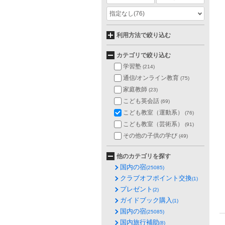
指定なし
(76)
利用方法で絞り込む
カテゴリで絞り込む
学習塾
(214)
通信/オンライン教育
(75)
家庭教師
(23)
こども英会話
(69)
こども教室（運動系）
(76)
こども教室（芸術系）
(91)
その他の子供の学び
(49)
他のカテゴリを探す
国内の宿
(25085)
クラブオフポイント交換
(1)
プレゼント
(2)
ガイドブック購入
(1)
国内の宿
(25085)
国内旅行補助
(8)