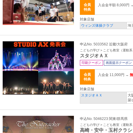
会員
入会金半額 8,000円 
特典
対象店舗
ウィンズ体操クラブ
埼
申込No. 5033562 近畿/大阪府
こどもの学び > こども教室（運動系
スタジオＡＸ
印刷クーポン
画面提示クーポン
会員
入会金 11,000円 →
特典
対象店舗
スタジオＡＸ
大
築
申込No. 5046223 関東/群馬県
こどもの学び > こども教室（運動系
高崎・安中・玉村クラシ