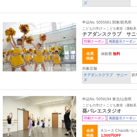
ズ
申込No. 5055561 関東/群馬県
こどもの学び > こども教室（運動系
チアダンスクラブ サニ
印刷クーポン
画面提示クーポン
会員
体験費
無料
特典
対象店舗
チアダンスクラブ サニー
群
ズ
申込No. 5059194 東北/山形県
こどもの学び > こども教室（運動系
葵バレエスタジオ
印刷クーポン
画面提示クーポン
会員
Aコース Chacot
特典
1,500円OFF