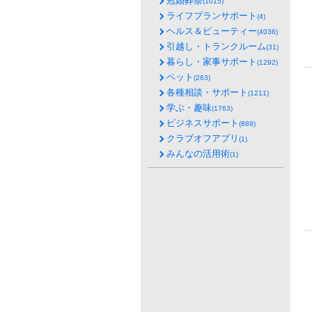
冠婚葬祭
(1015)
ライフプランサポート
(4)
ヘルス＆ビューティー
(4036)
引越し・トランクルーム
(31)
暮らし・家事サポート
(1292)
ペット
(263)
各種相談・サポート
(1211)
学ぶ・趣味
(1763)
ビジネスサポート
(889)
クラブオフアプリ
(1)
みんなの活用術
(1)