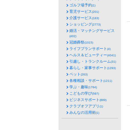
ゴルフ場予約
(1)
育児サービス
(201)
介護サービス
(183)
ショッピング
(2773)
婚活・マッチングサービス
(402)
冠婚葬祭
(1015)
ライフプランサポート
(4)
ヘルス＆ビューティー
(4041)
引越し・トランクルーム
(31)
暮らし・家事サポート
(1293)
ペット
(263)
各種相談・サポート
(1211)
学ぶ・趣味
(1764)
こどもの学び
(597)
ビジネスサポート
(889)
クラブオフアプリ
(1)
みんなの活用術
(1)