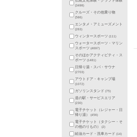
伝統文化体験・クラフト体験
(3498)
クルーズ・その他乗り物
(586)
エンタメ・アミューズメント
(263)
ウィンタースポーツ
(111)
ウォータースポーツ・マリン
スポーツ
(4697)
そのほかアクティビティ・ス
ポーツ
(1481)
日帰り湯・スパ・サウナ
(2703)
アウトドア・キャンプ場
(1072)
ガソリンスタンド
(75)
道の駅・サービスエリア
(230)
電子チケット（レジャー・日
帰り湯）
(456)
電子チケット（タクシー・そ
の他のりもの）
(2)
給油カード・洗車カード
(14)