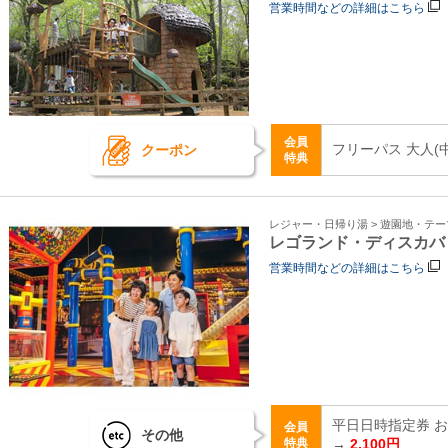
営業時間などの詳細はこちら
会員
フリーパス 大人(
クーポン
特典
レジャー・日帰り湯 > 遊園地・テ
レゴランド・ディスカバ
営業時間などの詳細はこちら
平日日時指定券 おと
会員
その他
特典
→
2,100円