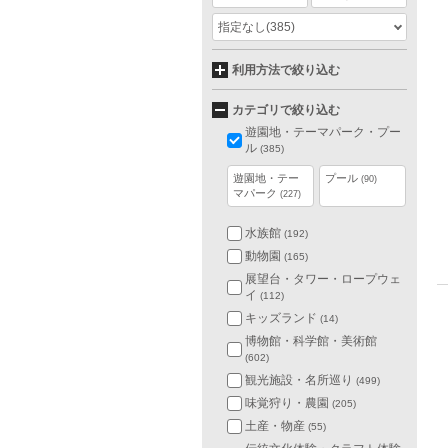
指定なし
(385)
利用方法で絞り込む
カテゴリで絞り込む
遊園地・テーマパーク・プー
ル
(385)
遊園地・テー
プール
(90)
マパーク
(227)
水族館
(192)
動物園
(165)
展望台・タワー・ロープウェ
イ
(112)
キッズランド
(14)
博物館・科学館・美術館
(602)
観光施設・名所巡り
(499)
味覚狩り・農園
(205)
土産・物産
(55)