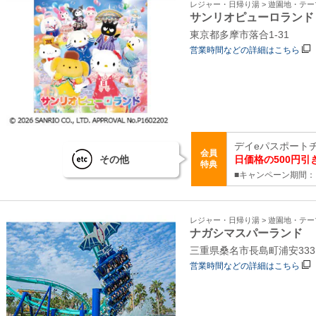
レジャー・日帰り湯 > 遊園地・テ
サンリオピューロランド
東京都多摩市落合1-31
営業時間などの詳細はこちら
デイeパスポート
会員
その他
日価格の500円引
特典
■キャンペーン期間：～
レジャー・日帰り湯 > 遊園地・テ
ナガシマスパーランド
三重県桑名市長島町浦安333
営業時間などの詳細はこちら