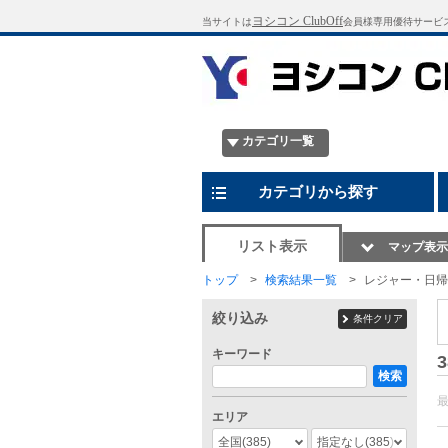
ヨシコン ClubOff
当サイトは
会員様専用優待サービ
カテゴリ一覧
カテゴリから探す
リスト表示
マップ表示
トップ
検索結果一覧
レジャー・日帰
絞り込み
条件クリア
キーワード
3
検索
エリア
全国
(385)
指定なし
(385)