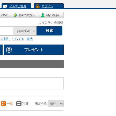
メルマガ登録
ログイン
ようこそ、会員様
検索
詳細検索
リン割引
りらくる
婚活
プレゼント
一覧
写真
表示件数