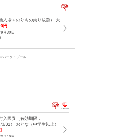
地入場＋のりもの乗り放題） 大
00円
9月30日
新）
ーマパーク・プール
付入園券（有効期限：
027/3/31） おとな（中学生以上）
円
3月10日