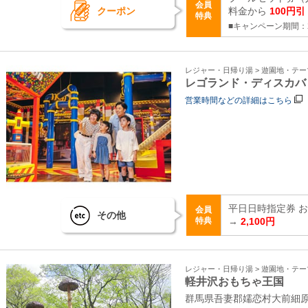
会員
クーポン
料金から
100円引
特典
■キャンペーン期間：2
レジャー・日帰り湯 > 遊園地・テ
レゴランド・ディスカバ
営業時間などの詳細はこちら
平日日時指定券 おと
会員
その他
特典
→
2,100円
レジャー・日帰り湯 > 遊園地・テ
軽井沢おもちゃ王国
群馬県吾妻郡嬬恋村大前細原2