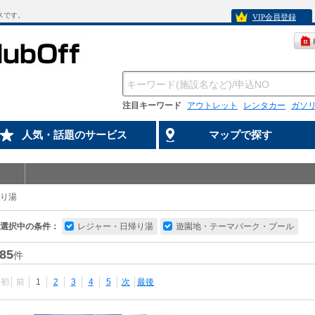
スです。
VIP会員登録
注目キーワード
アウトレット
レンタカー
ガソ
人気・話題のサービス
マップで探す
り湯
選択中の条件：
レジャー・日帰り湯
遊園地・テーマパーク・プール
85
件
最初
前
1
2
3
4
5
次
最後