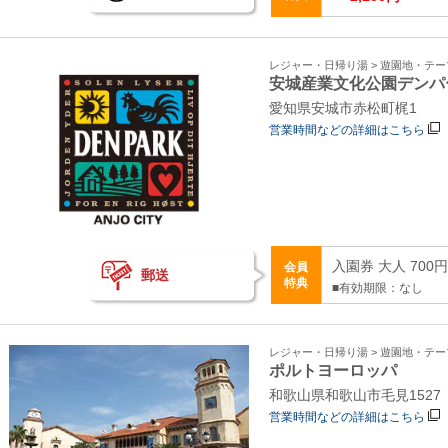
レジャー・日帰り湯 > 遊園地・テ
安城産業文化公園デンパ
愛知県安城市赤松町梶1
営業時間などの詳細はこちら
入園券 大人 700
会員
郵送
特典
■有効期限：なし
レジャー・日帰り湯 > 遊園地・テ
ポルトヨーロッパ
和歌山県和歌山市毛見152
営業時間などの詳細はこちら