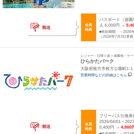
パスポート（遊園
会員
人 6,000円 →
5,4
郵送
特典
■有効期限：～2026年
（2026年7月3日更
レジャー・日帰り湯 > 遊園地・テ
ひらかたパーク
大阪府枚方市枚方公園町1‐1
営業時間などの詳細はこちら
フリーパス引換券
2026/04/01～2
会員
郵送
5,400円 →
4,900
特典
■販売期間：～2027年