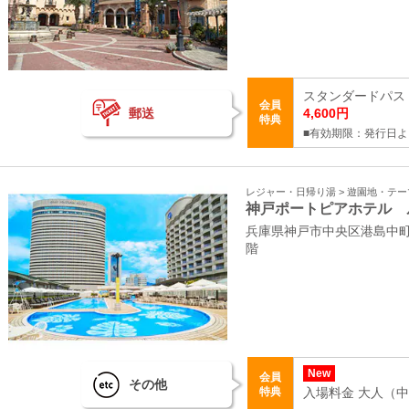
スタンダードパス 
会員
郵送
4,600円
特典
■有効期限：発行日よ
レジャー・日帰り湯 > 遊園地・テ
神戸ポートピアホテル 
兵庫県神戸市中央区港島中町6
階
New
会員
その他
特典
入場料金 大人（