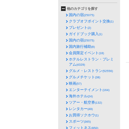
他のカテゴリを探す
国内の宿
(25075)
クラブオフポイント交換
(1)
プレゼント
(2)
ガイドブック購入
(1)
国内の宿
(25075)
国内旅行補助
(8)
会員限定イベント
(18)
ホテルレストラン・プレミ
アム
(4329)
グルメ・レストラン
(52556)
グルメチケット
(38)
映画
(57)
エンターテイメント
(164)
海外ホテル
(24)
ツアー・航空券
(132)
レンタカー
(49)
お買得ソクホウ
(1)
スポーツ
(365)
フィットネス
(950)