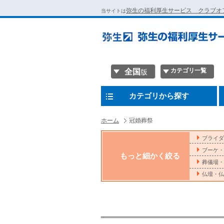
弥生の福利厚生サービス クラブオ
当サイトは
カテゴリ一覧
全国
版
カテゴリから探す
ホーム
冠婚葬祭
ブライダ
ブーケ・
もっと細かく絞る
葬儀場・斎
仏壇・仏