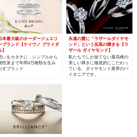
日本最大級のオーダージュエリ
永遠の愛に「ラザールダイヤモ
ーブランド【ケイウノ ブライダ
ンド」という至高の輝きを【ラ
ル】
ザール ダイヤモンド】
想いをカタチに…シンプルから
私たちでしか放てない最高峰の
個性派まで年間4万種類を生み
美しい輝きに徹底的にこだわっ
出すブランド
ている、ダイヤモンド業界のパ
イオニアです。