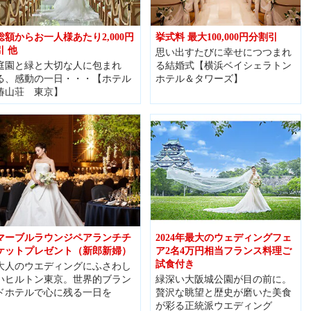
総額からお一人様あたり2,000円
挙式料 最大100,000円分割引
引 他
思い出すたびに幸せにつつまれ
庭園と緑と大切な人に包まれ
る結婚式【横浜ベイシェラトン
る、感動の一日・・・【ホテル
ホテル＆タワーズ】
椿山荘 東京】
マーブルラウンジペアランチチ
2024年最大のウェディングフェ
ケットプレゼント（新郎新婦）
ア2名4万円相当フランス料理ご
試食付き
大人のウエディングにふさわし
いヒルトン東京。世界的ブラン
緑深い大阪城公園が目の前に。
ドホテルで心に残る一日を
贅沢な眺望と歴史が磨いた美食
が彩る正統派ウエディング