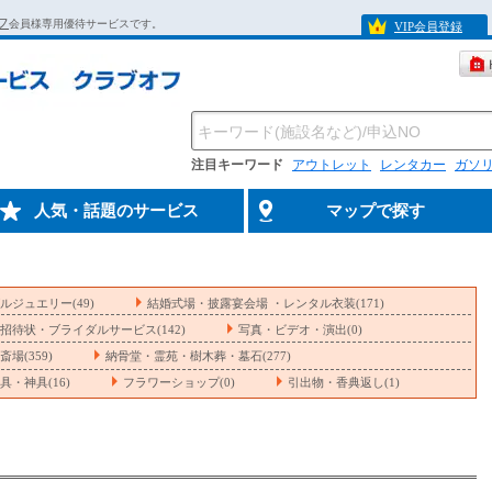
フ
会員様専用優待サービスです。
VIP会員登録
注目キーワード
アウトレット
レンタカー
ガソ
人気・話題のサービス
マップで探す
ルジュエリー(49)
結婚式場・披露宴会場 ・レンタル衣装(171)
招待状・ブライダルサービス(142)
写真・ビデオ・演出(0)
場(359)
納骨堂・霊苑・樹木葬・墓石(277)
具・神具(16)
フラワーショップ(0)
引出物・香典返し(1)