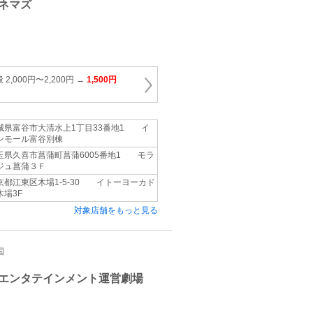
ネマズ
,000円〜2,200円 →
1,500円
城県富谷市大清水上1丁目33番地1 イ
ンモール富谷別棟
玉県久喜市菖蒲町菖蒲6005番地1 モラ
ジュ菖蒲３Ｆ
京都江東区木場1‐5‐30 イトーヨーカド
木場3F
対象店舗をもっと見る
国
エンタテインメント運営劇場