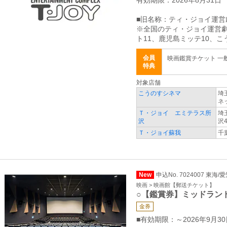
有効期限：2026年8月31日
■旧名称：ティ・ジョイ運営
※全国のティ・ジョイ運営劇
ト11、鹿児島ミッテ10、
会員
映画鑑賞チケット 一般 
特典
対象店舗
こうのすシネマ
埼
ネ
Ｔ・ジョイ エミテラス所
埼
沢
沢4
Ｔ・ジョイ蘇我
千
New
申込No. 7024007 東海/
映画 > 映画館【郵送チケット】
○【鑑賞券】ミッドラン
金券
■有効期限：～2026年9月30