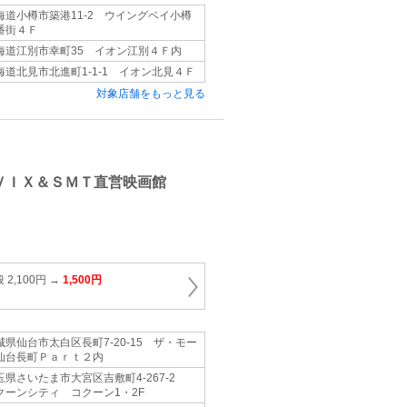
海道小樽市築港11‐2 ウイングベイ小樽
番街４Ｆ
海道江別市幸町35 イオン江別４Ｆ内
海道北見市北進町1‐1‐1 イオン北見４Ｆ
対象店舗をもっと見る
ＶＩＸ＆ＳＭＴ直営映画館
）
2,100円 →
1,500円
城県仙台市太白区長町7‐20‐15 ザ・モー
仙台長町Ｐａｒｔ２内
玉県さいたま市大宮区吉敷町4‐267‐2
クーンシティ コクーン1・2F