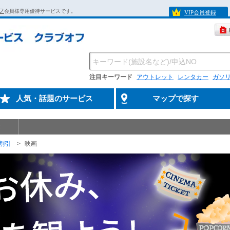
フ
会員様専用優待サービスです。
VIP会員登録
注目キーワード
アウトレット
レンタカー
ガソ
人気・話題のサービス
マップで探す
割引
映画