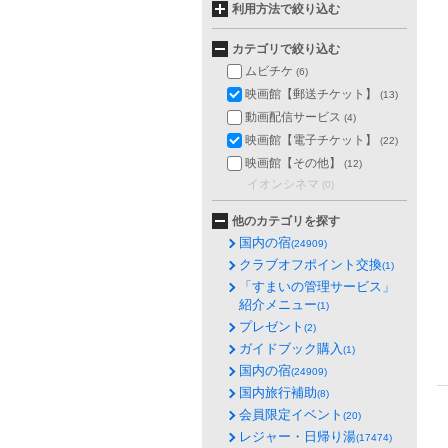
利用方法で絞り込む
カテゴリで絞り込む
ムビチケ
(6)
映画館【郵送チケット】
(13)
動画配信サービス
(4)
映画館【電子チケット】
(22)
映画館【その他】
(12)
イオンシネマ
(0)
他のカテゴリを探す
国内の宿
(24909)
クラブオフポイント交換
(1)
「すまいの管理サービス」
紹介メニュー
(1)
プレゼント
(2)
ガイドブック購入
(1)
国内の宿
(24909)
国内旅行補助
(8)
会員限定イベント
(20)
レジャー・日帰り湯
(17474)