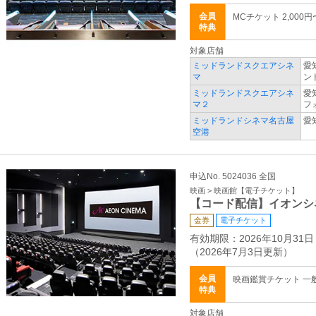
会員
MCチケット 2,000円
特典
対象店舗
ミッドランドスクエアシネ
愛
マ
ン
ミッドランドスクエアシネ
愛
マ２
フ
ミッドランドシネマ名古屋
愛
空港
申込No. 5024036 全国
映画 > 映画館【電子チケット】
【コード配信】イオンシ
金券
電子チケット
有効期限：2026年10月31日
（2026年7月3日更新）
会員
映画鑑賞チケット 一般 
特典
対象店舗