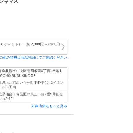
シネマズ
ケット） 一般 2,000円〜2,200円
の他の特典は商品詳細にてご確認ください
海道札幌市中央区南四条西4丁目1番地1
CONO SUSUKINO 5F
森県上北郡おいらせ町中野平40- 1イオン
ール下田内
城県仙台市青葉区中央三丁目7番5号仙台
コ2 6F
対象店舗をもっと見る