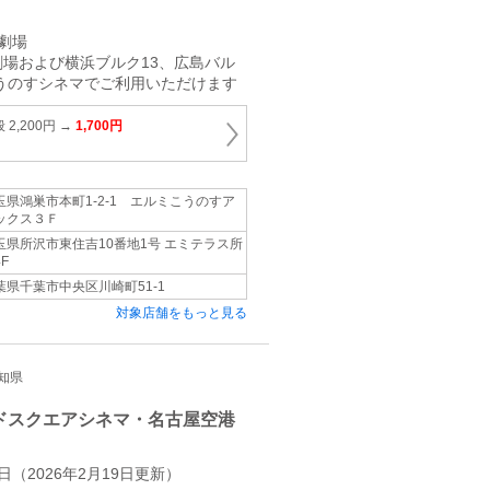
劇場
場および横浜ブルク13、広島バル
こうのすシネマでご利用いただけます
2,200円 →
1,700円
玉県鴻巣市本町1‐2‐1 エルミこうのすア
ックス３Ｆ
玉県所沢市東住吉10番地1号 エミテラス所
F
葉県千葉市中央区川崎町51‐1
対象店舗をもっと見る
愛知県
ドスクエアシネマ・名古屋空港
日（2026年2月19日更新）