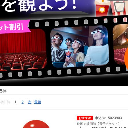
5
件
最初
前
1
2
次
最後
申込No. 5023903
おすすめ
映画 > 映画館【電子チケット】