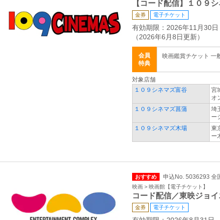
【コード配信】１０９シ
金券
電子チケット
有効期限：2026年11月30日
（2026年6月8日更新）
会員
映画鑑賞チケット 一般 2
特典
対象店舗
１０９シネマズ富谷
宮
オ
１０９シネマズ菖蒲
埼
ー
１０９シネマズ木場
東
ー
申込No. 5036293 全
おすすめ
映画 > 映画館【電子チケット】
コード配信／東映ジョイ
金券
電子チケット