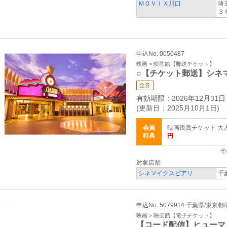
ＭＯＶＩＸ川口
埼
３
申込No. 0050487
映画 > 映画館【郵送チケット】
○【チケット郵送】シネ
金券
有効期限：2026年12月31日
(更新日：2025月10月1日)
会員
映画鑑賞チケット 大人・
特典
円
そ
対象店舗
シネマイクスピアリ
千
申込No. 5079914 千葉県/東京
映画 > 映画館【電子チケット】
【コード配信】ヒューマ