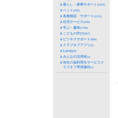
暮らし・家事サポート
(1302)
ペット
(263)
各種相談・サポート
(1211)
住宅サービス
(295)
学ぶ・趣味
(1764)
こどもの学び
(597)
ビジネスサポート
(889)
クラブオフアプリ
(1)
Luxury
(8)
みんなの活用術
(1)
弥生の福利厚生サービスク
ラブオフ専用優待
(1)