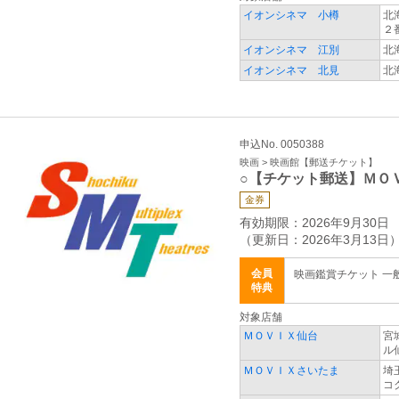
イオンシネマ 小樽
北
２
イオンシネマ 江別
北
イオンシネマ 北見
北
申込No. 0050388
映画 > 映画館【郵送チケット】
○【チケット郵送】ＭＯ
金券
有効期限：2026年9月30日
（更新日：2026年3月13日
会員
映画鑑賞チケット 一般 
特典
対象店舗
ＭＯＶＩＸ仙台
宮
ル
ＭＯＶＩＸさいたま
埼
コ