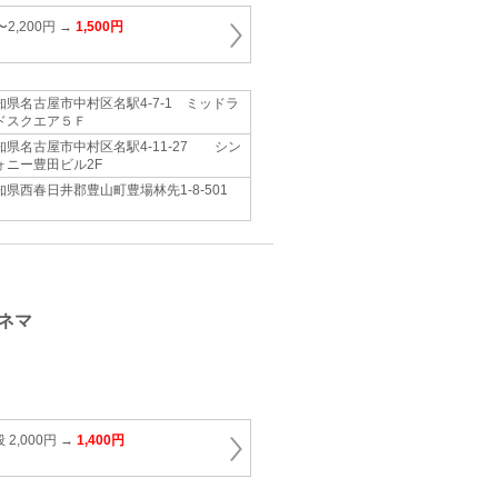
〜2,200円 →
1,500円
知県名古屋市中村区名駅4‐7‐1 ミッドラ
ドスクエア５Ｆ
知県名古屋市中村区名駅4-11-27 シン
ォニー豊田ビル2F
知県西春日井郡豊山町豊場林先1‐8‐501
ネマ
2,000円 →
1,400円