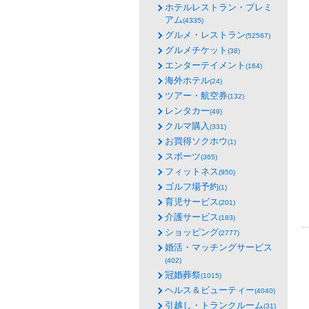
ホテルレストラン・プレミ
アム
(4335)
グルメ・レストラン
(52567)
グルメチケット
(38)
エンターテイメント
(164)
海外ホテル
(24)
ツアー・航空券
(132)
レンタカー
(49)
クルマ購入
(331)
お買得ソクホウ
(1)
スポーツ
(365)
フィットネス
(950)
ゴルフ場予約
(1)
育児サービス
(201)
介護サービス
(183)
ショッピング
(2777)
婚活・マッチングサービス
(402)
冠婚葬祭
(1015)
ヘルス＆ビューティー
(4040)
引越し・トランクルーム
(31)