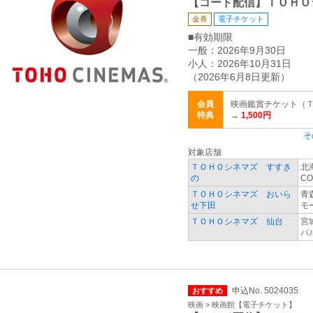
【コード配信】ＴＯＨＯ
金券
電子チケット
■有効期限
一般：2026年9月30日
小人：2026年10月31日
（2026年6月8日更新）
会員
映画鑑賞チケット（ＴＣチ
特典
→
1,500円
そ
対象店舗
ＴＯＨＯシネマズ すすき
北
の
CO
ＴＯＨＯシネマズ おいら
青
せ下田
モ
ＴＯＨＯシネマズ 仙台
宮
パル
申込No. 5024035
おすすめ
映画 > 映画館【電子チケット】