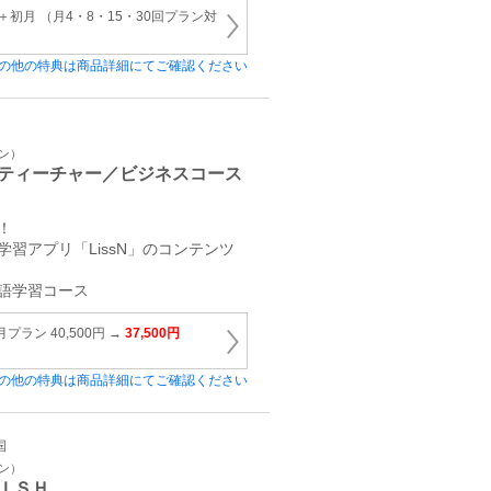
初月 （月4・8・15・30回プラン対
の他の特典は商品詳細にてご確認ください
イン）
ティーチャー／ビジネスコース
！
習アプリ「LissN」のコンテンツ
語学習コース
月プラン 40,500円 →
37,500円
の他の特典は商品詳細にてご確認ください
国
イン）
ＩＳＨ