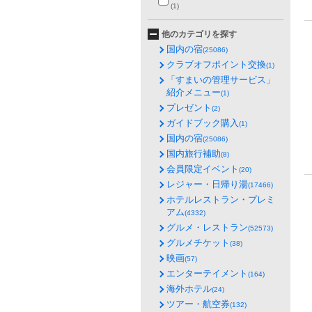
(1)
他のカテゴリを探す
国内の宿
(25086)
クラブオフポイント交換
(1)
「すまいの管理サービス」
紹介メニュー
(1)
プレゼント
(2)
ガイドブック購入
(1)
国内の宿
(25086)
国内旅行補助
(8)
会員限定イベント
(20)
レジャー・日帰り湯
(17466)
ホテルレストラン・プレミ
アム
(4332)
グルメ・レストラン
(52573)
グルメチケット
(38)
映画
(57)
エンターテイメント
(164)
海外ホテル
(24)
ツアー・航空券
(132)