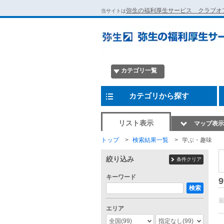
弥生の福利厚生サービス クラブオ
当サイトは
カテゴリ一覧
カテゴリから探す
リスト表示
マップ表示
トップ
検索結果一覧
学ぶ・趣味
絞り込み
条件クリア
キーワード
9
検索
エリア
全国
(99)
指定なし
(99)