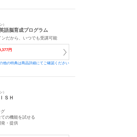
イン）
英語脳育成プログラム
インだから、いつでも受講可能
0,377円
の他の特典は商品詳細にてご確認ください
イン）
ＩＳＨ
ング
全ての機能を試せる
開発・提供