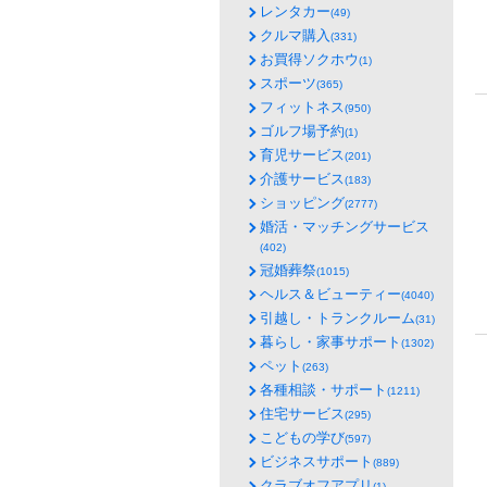
レンタカー
(49)
クルマ購入
(331)
お買得ソクホウ
(1)
スポーツ
(365)
フィットネス
(950)
ゴルフ場予約
(1)
育児サービス
(201)
介護サービス
(183)
ショッピング
(2777)
婚活・マッチングサービス
(402)
冠婚葬祭
(1015)
ヘルス＆ビューティー
(4040)
引越し・トランクルーム
(31)
暮らし・家事サポート
(1302)
ペット
(263)
各種相談・サポート
(1211)
住宅サービス
(295)
こどもの学び
(597)
ビジネスサポート
(889)
クラブオフアプリ
(1)