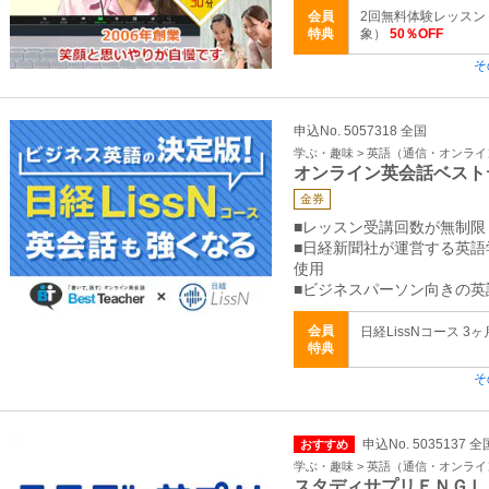
会員
2回無料体験レッスン＋
特典
象）
50％OFF
そ
申込No. 5057318 全国
学ぶ・趣味 > 英語（通信・オンラ
オンライン英会話ベスト
金券
■レッスン受講回数が無制限
■日経新聞社が運営する英語学
使用
■ビジネスパーソン向きの英
会員
日経LissNコース 3ヶ
特典
そ
申込No. 5035137 全
おすすめ
学ぶ・趣味 > 英語（通信・オンラ
スタディサプリＥＮＧＬ