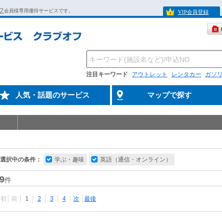
フ
会員様専用優待サービスです。
VIP会員登録
注目キーワード
アウトレット
レンタカー
ガソ
人気・話題のサービス
マップで探す
選択中の条件：
学ぶ・趣味
英語（通信・オンライン）
9
件
最初
前
1
2
3
4
次
最後