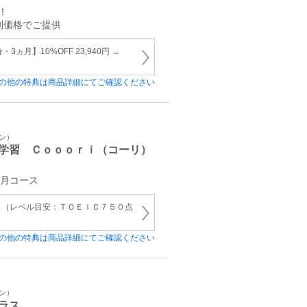
！
別価格でご提供
3ヵ月】10%OFF 23,940円 →
の他の特典は商品詳細にてご確認ください
イン）
学習 Ｃｏｏｏｒｉ（コーリ）
ヵ月コース
ス（レベル目安：ＴＯＥＩＣ７５０点
の他の特典は商品詳細にてご確認ください
イン）
ラス