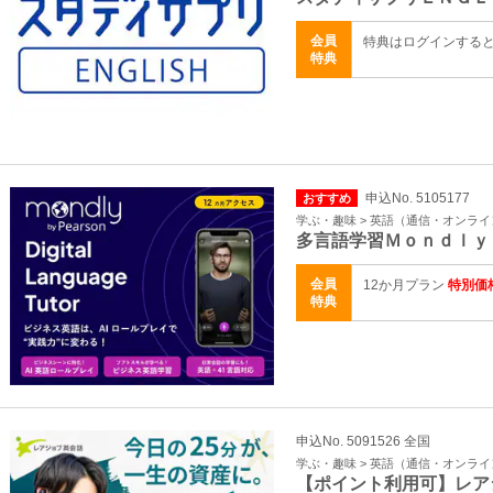
会員
特典はログインする
特典
申込No. 5105177
おすすめ
学ぶ・趣味 > 英語（通信・オンラ
多言語学習Ｍｏｎｄｌｙ
会員
12か月プラン
特別価格
特典
申込No. 5091526 全国
学ぶ・趣味 > 英語（通信・オンラ
【ポイント利用可】レア