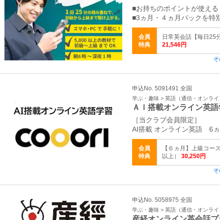
■お持ちのポイントが使える
■3ヵ月・４ヵ月パックを特
会員
日常英会話【毎日25分・
特典
21,546円
そ
申込No. 5091491 全国
学ぶ・趣味 > 英語（通信・オンラ
ＡＩ搭載オンライン英語
［当クラブ会員限定］
AI搭載 オンライン英語 6
会員
【６ヵ月】上級コー
特典
以上）
30,250円
そ
申込No. 5058975 全国
学ぶ・趣味 > 英語（通信・オンラ
産経オンライン英会話プ