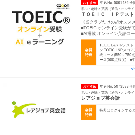
申込No. 5091486 全
おすすめ
学ぶ・趣味 > 英語（通信・オンラ
ＴＯＥＩＣ ＩＰテスト
《当クラブだけの超オスス
■TOEIC オンライン受験が
■AI搭載 オンライン英語コ
TOEIC L&R IP
会員
ン TOEIC L&Rスコ
特典
級コース(550～750
ース(500点程度) ■
そ
申込No. 5073588 全
おすすめ
学ぶ・趣味 > 英語（通信・オンラ
レアジョブ英会話
会員
特典はログインする
特典