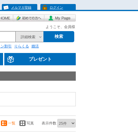
メルマガ登録
ログイン
ようこそ、会員様
検索
詳細検索
リン割引
りらくる
婚活
プレゼント
一覧
写真
表示件数