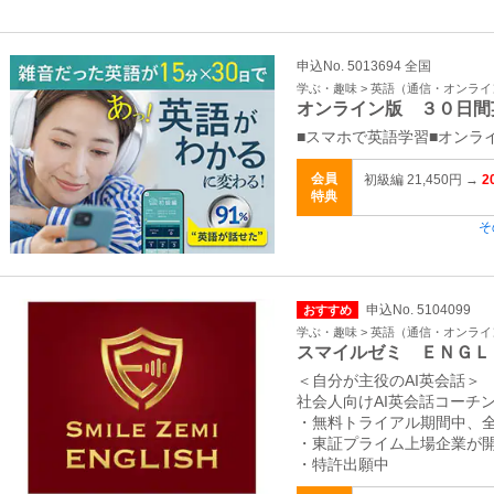
申込No. 5013694 全国
学ぶ・趣味 > 英語（通信・オンラ
オンライン版 ３０日間
■スマホで英語学習■オンラ
会員
初級編 21,450円 →
2
特典
そ
申込No. 5104099
おすすめ
学ぶ・趣味 > 英語（通信・オンラ
スマイルゼミ ＥＮＧＬ
＜自分が主役のAI英会話＞
社会人向けAI英会話コーチ
・無料トライアル期間中、
・東証プライム上場企業が
・特許出願中