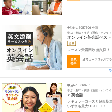
申込No. 5057306 全国
学ぶ・趣味 > 英語（通信・オンラ
オンライン英会話ベスト
金券
レッスン受講回数 無制限！
会員
通常コース 3ヶ月プラン
特典
そ
申込No. 5060951
学ぶ・趣味 > 英語（通信・オンラ
ｅ英会話
レギュラーコースと超短期
いずれも最大50％OFF！