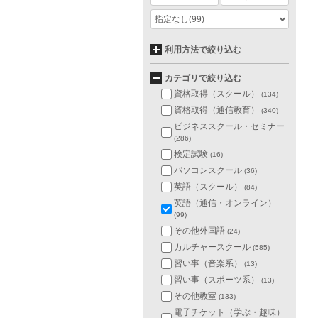
指定なし
(99)
利用方法で絞り込む
カテゴリで絞り込む
資格取得（スクール）
(134)
資格取得（通信教育）
(340)
ビジネススクール・セミナー
(286)
検定試験
(16)
パソコンスクール
(36)
英語（スクール）
(84)
英語（通信・オンライン）
(99)
その他外国語
(24)
カルチャースクール
(585)
習い事（音楽系）
(13)
習い事（スポーツ系）
(13)
その他教室
(133)
電子チケット（学ぶ・趣味）