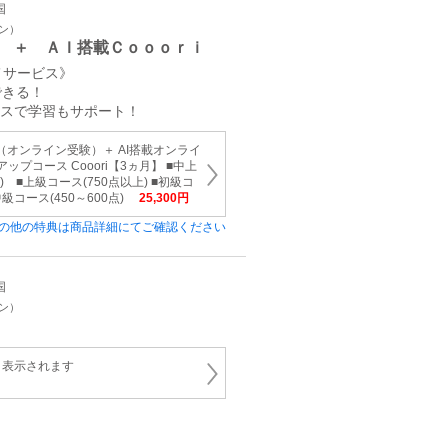
国
イン）
 ＋ ＡＩ搭載Ｃｏｏｏｒｉ
メサービス》
できる！
ースで学習もサポート！
テスト（オンライン受験）＋ AI搭載オンライ
アアップコース Cooori【3ヵ月】 ■中上
点) ■上級コース(750点以上) ■初級コ
中級コース(450～600点)
25,300円
の他の特典は商品詳細にてご確認ください
国
イン）
と表示されます