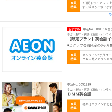
会員
7日間トライアル ※
特典
する場合がございま
そ
申込No. 5091516 全
おすすめ
学ぶ・趣味 > 英語（通信・オンラ
【限定プラン】英会話イ
■当クラブ会員限定の6ヶ月
会員
オンライン6か月コー
特典
グ６ヵ月／カウンセリン
申込No. 5051329
学ぶ・趣味 > 英語（通信・オンラ
ＤＭＭ英会話
会員
特典はログインする
特典