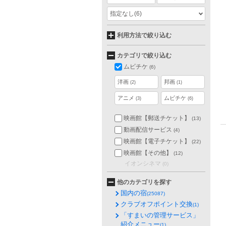
指定なし
(6)
利用方法で絞り込む
カテゴリで絞り込む
ムビチケ
(6)
洋画
邦画
(2)
(1)
アニメ
ムビチケ
(3)
(6)
映画館【郵送チケット】
(13)
動画配信サービス
(4)
映画館【電子チケット】
(22)
映画館【その他】
(12)
イオンシネマ
(0)
他のカテゴリを探す
国内の宿
(25087)
クラブオフポイント交換
(1)
「すまいの管理サービス」
紹介メニュー
(1)