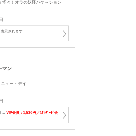
々怪々！オラの妖怪バケ～ション
日
と表示されます
ーマン
・ニュー・デイ
日
円 →
VIP会員：1,530円／ｽﾀﾝﾀﾞｰﾄﾞ会