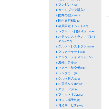
プレゼント
(2)
ガイドブック購入
(1)
国内の宿
(25087)
国内旅行補助
(8)
会員限定イベント
(20)
レジャー・日帰り湯
(17436)
ホテルレストラン・プレミ
アム
(4332)
グルメ・レストラン
(52586)
グルメチケット
(38)
エンターテイメント
(164)
海外ホテル
(24)
ツアー・航空券
(132)
レンタカー
(49)
クルマ購入
(331)
お買得ソクホウ
(1)
スポーツ
(365)
フィットネス
(950)
ゴルフ場予約
(1)
育児サービス
(201)