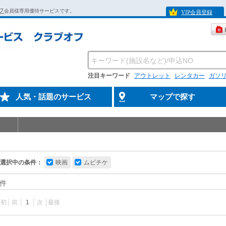
フ
会員様専用優待サービスです。
VIP会員登録
注目キーワード
アウトレット
レンタカー
ガソ
人気・話題のサービス
マップで探す
選択中の条件：
映画
ムビチケ
件
最初
前
1
次
最後