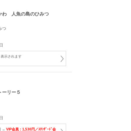
かわ 人魚の島のひみつ
みつ
日
と表示されます
トーリー５
日
円 →
VIP会員：1,530円／ｽﾀﾝﾀﾞｰﾄﾞ会