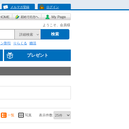
メルマガ登録
ログイン
ようこそ、会員様
検索
詳細検索
リン割引
りらくる
婚活
プレゼント
一覧
写真
表示件数