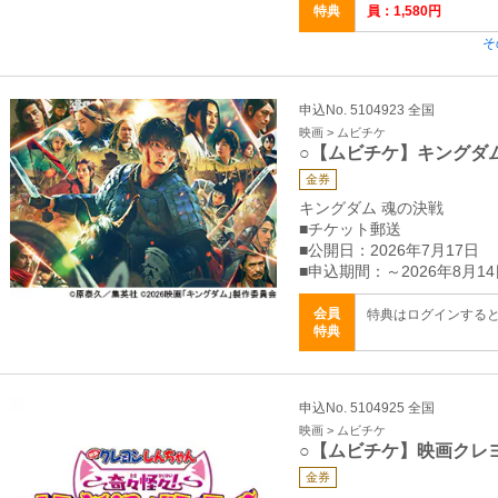
特典
員：1,580円
そ
申込No. 5104923 全国
映画 > ムビチケ
○【ムビチケ】キングダ
金券
キングダム 魂の決戦
■チケット郵送
■公開日：2026年7月17日
■申込期間：～2026年8月14
会員
特典はログインする
特典
申込No. 5104925 全国
映画 > ムビチケ
○【ムビチケ】映画クレ
金券