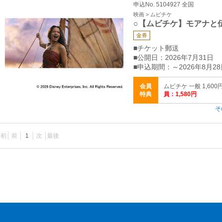
申込No. 5104927 全国
映画 > ムビチケ
○【ムビチケ】モアナと
金券
■チケット郵送
■公開日：2026年7月31日
■申込期間：～2026年8月28
会員
ムビチケ 一般 1,600
特典
員：1,580円
そ
最初
前
1
次
最後