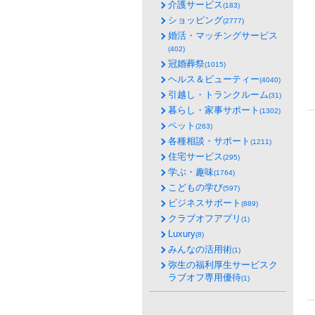
介護サービス
(183)
ショッピング
(2777)
婚活・マッチングサービス
(402)
冠婚葬祭
(1015)
ヘルス＆ビューティー
(4040)
引越し・トランクルーム
(31)
暮らし・家事サポート
(1302)
ペット
(263)
各種相談・サポート
(1211)
住宅サービス
(295)
学ぶ・趣味
(1764)
こどもの学び
(597)
ビジネスサポート
(889)
クラブオフアプリ
(1)
Luxury
(8)
みんなの活用術
(1)
弥生の福利厚生サービスク
ラブオフ専用優待
(1)