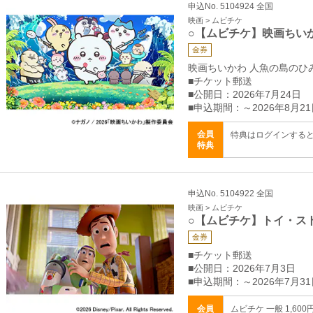
申込No. 5104924 全国
映画 > ムビチケ
○【ムビチケ】映画ちい
金券
映画ちいかわ 人魚の島のひ
■チケット郵送
■公開日：2026年7月24日
■申込期間：～2026年8月21
会員
特典はログインする
特典
申込No. 5104922 全国
映画 > ムビチケ
○【ムビチケ】トイ・ス
金券
■チケット郵送
■公開日：2026年7月3日
■申込期間：～2026年7月31
会員
ムビチケ 一般 1,600