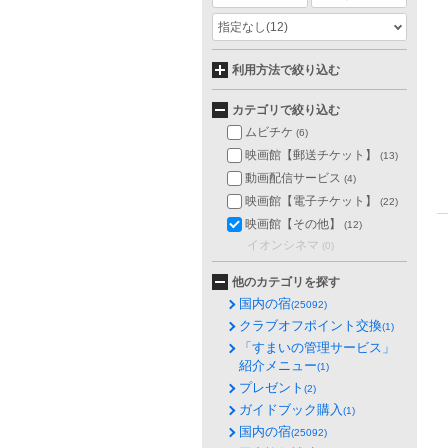
指定なし
(12)
利用方法で絞り込む
カテゴリで絞り込む
ムビチケ
(6)
映画館【郵送チケット】
(13)
動画配信サービス
(4)
映画館【電子チケット】
(22)
映画館【その他】
(12)
イオンシネマ
(0)
他のカテゴリを探す
国内の宿
(25092)
クラブオフポイント交換
(1)
「すまいの管理サービス」
紹介メニュー
(1)
プレゼント
(2)
ガイドブック購入
(1)
国内の宿
(25092)