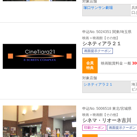
対象店舗
塚口サンサン劇場
兵
口
申込No. 5024351 関東/埼玉県
映画 > 映画館【その他】
シネティアラ２１
画面提示クーポン
会員
映画観賞料金 一般
3
特典
対象店舗
シネティアラ２１
埼
ビ
申込No. 5006518 東北/宮城県
映画 > 映画館【その他】
シネマ・リオーネ古川
印刷クーポン
画面提示クーポン