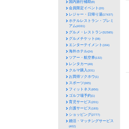
国内旅行補助
(8)
会員限定イベント
(20)
レジャー・日帰り湯
(17437)
ホテルレストラン・プレミ
アム
(4331)
グルメ・レストラン
(52585)
グルメチケット
(38)
エンターテイメント
(164)
海外ホテル
(24)
ツアー・航空券
(132)
レンタカー
(49)
クルマ購入
(331)
お買得ソクホウ
(1)
スポーツ
(365)
フィットネス
(950)
ゴルフ場予約
(1)
育児サービス
(201)
介護サービス
(183)
ショッピング
(2777)
婚活・マッチングサービス
(402)