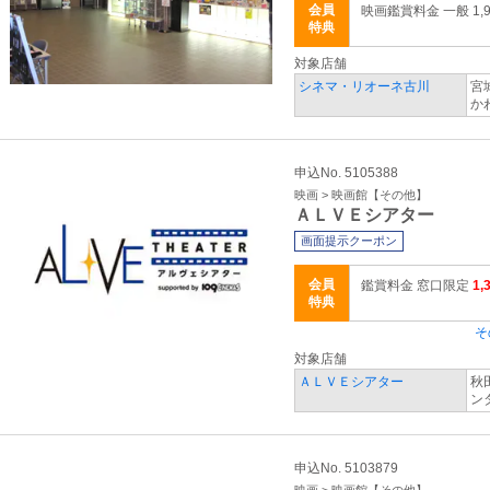
会員
映画鑑賞料金 一般 1,9
特典
対象店舗
シネマ・リオーネ古川
宮
か
申込No. 5105388
映画 > 映画館【その他】
ＡＬＶＥシアター
画面提示クーポン
会員
鑑賞料金 窓口限定
1,
特典
そ
対象店舗
ＡＬＶＥシアター
秋
ン
申込No. 5103879