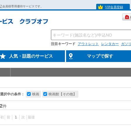
フ
会員様専用優待サービスです。
VIP会員登録
注目キーワード
アウトレット
レンタカー
ガソ
人気・話題のサービス
マップで探す
選択中の条件：
映画
映画館【その他】
2
件
最初
前
1
次
最後