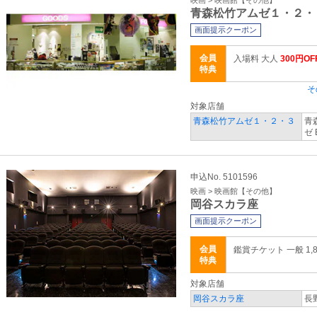
映画 > 映画館【その他】
青森松竹アムゼ１・２・
画面提示クーポン
会員
入場料 大人
300円OF
特典
そ
対象店舗
青森松竹アムゼ１・２・３
青
ゼ 
申込No. 5101596
映画 > 映画館【その他】
岡谷スカラ座
画面提示クーポン
会員
鑑賞チケット 一般 1,8
特典
対象店舗
岡谷スカラ座
長