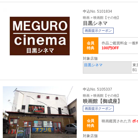
申込No. 5101834
映画 > 映画館【その他】
目黒シネマ
画面提示クーポン
会員
作品ご鑑賞料金 一般
特典
100円OFF
対象店舗
目黒シネマ
東
B1
申込No. 5105337
映画 > 映画館【その他】
映画館【御成座】
画面提示クーポン
会員
映画鑑賞された方
ポ
特典
対象店舗