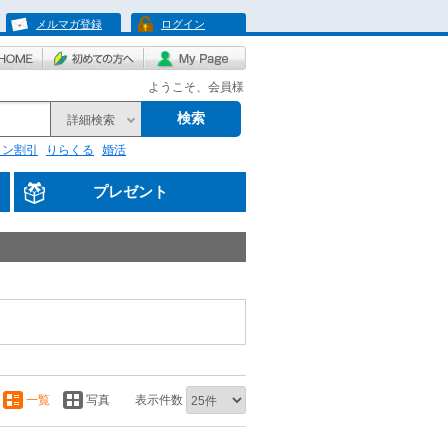
メルマガ登録
ログイン
ようこそ、会員様
検索
詳細検索
リン割引
りらくる
婚活
プレゼント
一覧
写真
表示件数