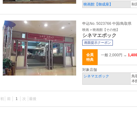
映画館【御成座】
秋
申込No. 5023766 中国/鳥取県
映画 > 映画館【その他】
シネマエポック
画面提示クーポン
会員
一般 2,000円 →
1,40
特典
対象店舗
シネマエポック
鳥
本
最初
前
1
次
最後