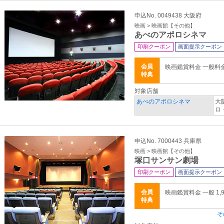
申込No. 0049438 大阪府
映画 > 映画館【その他】
あべのアポロシネマ
印刷クーポン
画面提示クーポン
会員
映画鑑賞料金 一般料
特典
対象店舗
あべのアポロシネマ
大
ロ
申込No. 7000443 兵庫県
映画 > 映画館【その他】
塚口サンサン劇場
印刷クーポン
画面提示クーポン
会員
映画鑑賞料金 一般 1,9
特典
そ