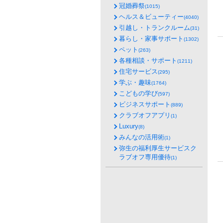
冠婚葬祭
(1015)
ヘルス＆ビューティー
(4040)
引越し・トランクルーム
(31)
暮らし・家事サポート
(1302)
ペット
(263)
各種相談・サポート
(1211)
住宅サービス
(295)
学ぶ・趣味
(1764)
こどもの学び
(597)
ビジネスサポート
(889)
クラブオフアプリ
(1)
Luxury
(8)
みんなの活用術
(1)
弥生の福利厚生サービスク
ラブオフ専用優待
(1)