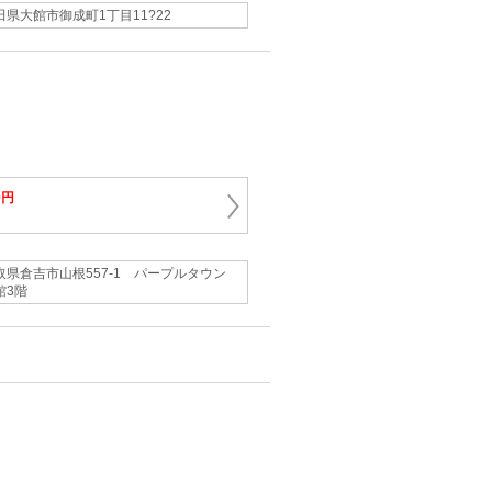
田県大館市御成町1丁目11?22
0円
取県倉吉市山根557-1 パープルタウン
館3階