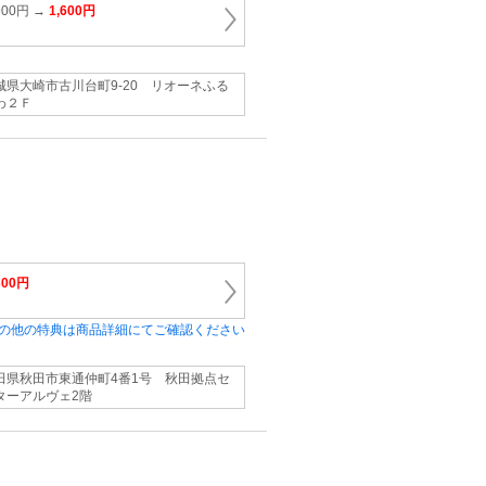
00円 →
1,600円
城県大崎市古川台町9‐20 リオーネふる
わ２Ｆ
300円
の他の特典は商品詳細にてご確認ください
田県秋田市東通仲町4番1号 秋田拠点セ
ターアルヴェ2階