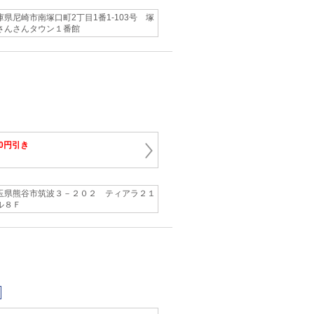
庫県尼崎市南塚口町2丁目1番1‐103号 塚
さんさんタウン１番館
00円引き
玉県熊谷市筑波３－２０２ ティアラ２１
ル８Ｆ