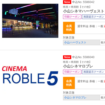
New
申込No. 5586042
映画 > 映画館【その他】
小山シネマハーヴェスト
印刷クーポン
画面提示クーポン
会員
通常料金 券種：一般
特典
対象店舗
小山ハーヴェスト
栃
New
申込No. 5586040
映画 > 映画館【その他】
小山シネマロブレ
印刷クーポン
画面提示クーポン
会員
通常料金 券種：一般
特典
対象店舗
小山シネマロブレ
栃