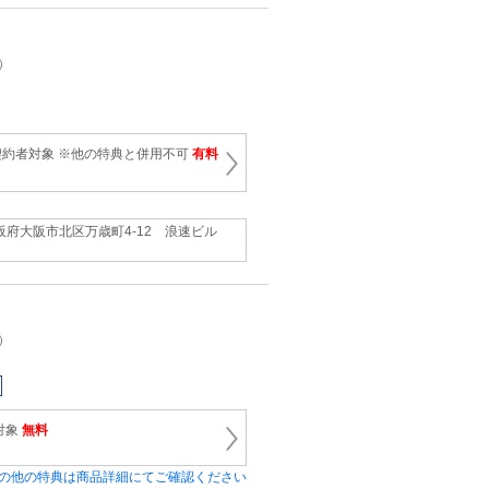
）
約者対象 ※他の特典と併用不可
有料
ト
阪府大阪市北区万歳町4-12 浪速ビル
）
対象
無料
の他の特典は商品詳細にてご確認ください