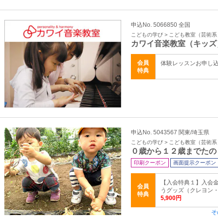
申込No. 5066850 全国
こどもの学び > こども教室（芸術系
カワイ音楽教室（キッズ
会員
体験レッスンお申し
特典
申込No. 5043567 関東/埼玉県
こどもの学び > こども教室（芸術系
０歳から１２歳までたの
印刷クーポン
画面提示クーポン
【入会特典１】入会金
会員
うグッズ（クレヨン・ね
特典
5,900円
そ