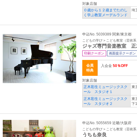
対象店舗
０歳から１２歳までたのし
埼
く学ぶ教室メーデルランド
申込No. 5039389 関東/東京都
こどもの学び > こども教室（芸術系
ジャズ専門音楽教室 正
印刷クーポン
画面提示クーポン
会員
入会金
50％OFF
特典
対象店舗
正木彩生ミュージックスク
東
ール スタジオ１
正木彩生ミュージックスク
東
ール スタジオ２
下
申込No. 5055659 近畿/大阪府
こどもの学び > こども教室（芸術系
うちも奈良