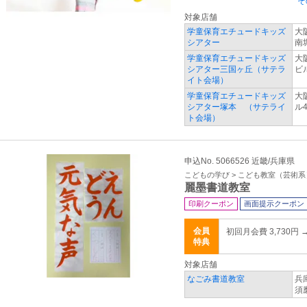
そ
対象店舗
学童保育エチュードキッズ
大
シアター
南
学童保育エチュードキッズ
大
シアター三国ヶ丘（サテラ
ビ
イト会場）
学童保育エチュードキッズ
大
シアター塚本 （サテライ
ル
ト会場）
申込No. 5066526 近畿/兵庫県
こどもの学び > こども教室（芸術系
麗墨書道教室
印刷クーポン
画面提示クーポン
会員
初回月会費 3,730円 
特典
対象店舗
なごみ書道教室
兵
須