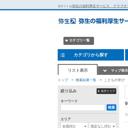
弥生の福利厚生サービス クラブオ
当サイトは
カテゴリ一覧
カテゴリから探す
リスト表示
マップ表示
トップ
検索結果一覧
こどもの学び
絞り込み
条件クリア
キーワード
9
検索
エリア
全国
(91)
指定なし
(91)