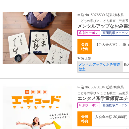
申込No. 5076539 関東/栃木県
こどもの学び > こども教室（芸術系
メンタルアップなおみ書
印刷クーポン
画面提示クーポン
会員
【ご入会の方】小筆（
特典
対象店舗
メンタルアップなおみ書道
栃
教室
申込No. 5073134 近畿/兵庫県
こどもの学び > こども教室（芸術系
エンタメ系学童保育エチ
印刷クーポン
画面提示クーポン
会員
入会金半額 30,000円
特典