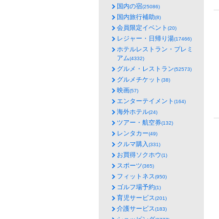
国内の宿
(25086)
国内旅行補助
(8)
会員限定イベント
(20)
レジャー・日帰り湯
(17466)
ホテルレストラン・プレミ
アム
(4332)
グルメ・レストラン
(52573)
グルメチケット
(38)
映画
(57)
エンターテイメント
(164)
海外ホテル
(24)
ツアー・航空券
(132)
レンタカー
(49)
クルマ購入
(331)
お買得ソクホウ
(1)
スポーツ
(365)
フィットネス
(950)
ゴルフ場予約
(1)
育児サービス
(201)
介護サービス
(183)