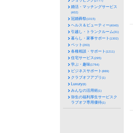
ショッピング
(2777)
婚活・マッチングサービス
(402)
冠婚葬祭
(1015)
ヘルス＆ビューティー
(4040)
引越し・トランクルーム
(31)
暮らし・家事サポート
(1302)
ペット
(263)
各種相談・サポート
(1211)
住宅サービス
(295)
学ぶ・趣味
(1764)
ビジネスサポート
(889)
クラブオフアプリ
(1)
Luxury
(8)
みんなの活用術
(1)
弥生の福利厚生サービスク
ラブオフ専用優待
(1)