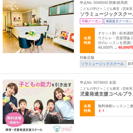
申込No. 5046040 関東/群馬県
こどもの学び > こども教室（芸術系
ソラミュージックスクー
印刷クーポン
画面提示クーポン
チケット割・松本講
会員
ウクレレ・音楽理論 
特典
分のレッスンを受講い
48,000円 →
40,000円
対象店舗
ソラミュージックスクール
群
申込No. 5076642 全国
こどもの学び > こども教室（芸術系
児童発達支援コペルプラ
会員
無料体験レッスンご
特典
ト！