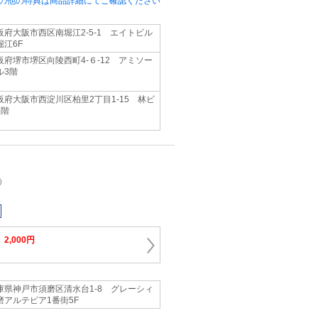
の他の特典は商品詳細にてご確認ください
阪府大阪市西区南堀江2-5-1 エイトビル
堀江6F
阪府堺市堺区向陵西町4-６-12 アミソー
ル3階
阪府大阪市西淀川区柏里2丁目1-15 林ビ
4階
）
→
2,000円
庫県神戸市須磨区清水台1-8 グレーシィ
磨アルテピア1番街5F