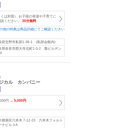
くは対面） お子様の発達や子育てに
相談ください。
30分無料
の他の特典は商品詳細にてご確認ください
阪府交野市私部1-36-1 (私部会館内)
良県奈良市西大寺北町1-3-2 梟ビルヂン
F
）
ジカル カンパニー
000円 →
5,000円
京都港区六本木 7-12-23 六本木フォルト
ーナビル３A