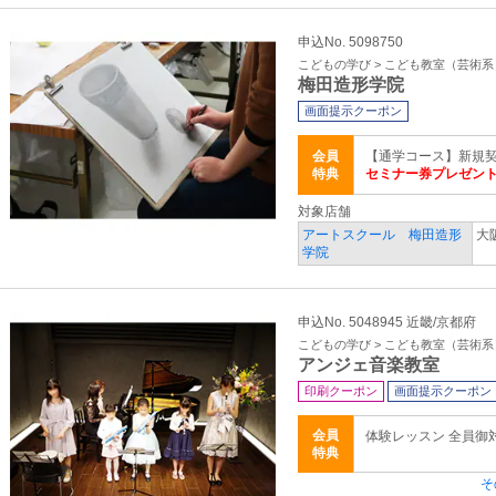
申込No. 5098750
こどもの学び > こども教室（芸術系
梅田造形学院
画面提示クーポン
会員
【通学コース】新規契
特典
セミナー券プレゼン
対象店舗
アートスクール 梅田造形
大
学院
申込No. 5048945 近畿/京都府
こどもの学び > こども教室（芸術系
アンジェ音楽教室
印刷クーポン
画面提示クーポン
会員
体験レッスン 全員御
特典
そ