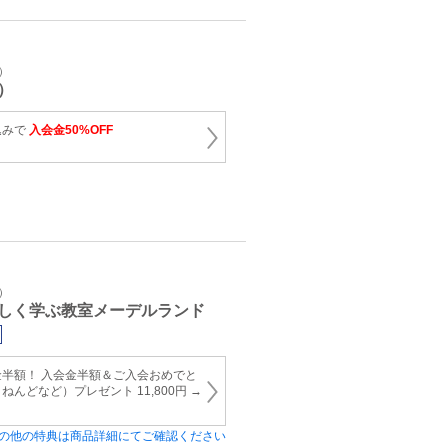
）
）
込みで
入会金50%OFF
）
しく学ぶ教室メーデルランド
半額！ 入会金半額＆ご入会おめでと
んどなど）プレゼント 11,800円 →
の他の特典は商品詳細にてご確認ください