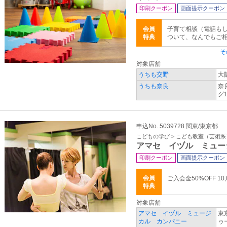
印刷クーポン
画面提示クーポン
会員
子育て相談（電話もし
特典
ついて、なんでもご
そ
対象店舗
うちも交野
大
うちも奈良
奈
グ1
申込No. 5039728 関東/東京都
こどもの学び > こども教室（芸術系
アマセ イヅル ミュー
印刷クーポン
画面提示クーポン
会員
ご入会金50%OFF 10,
特典
対象店舗
アマセ イヅル ミュージ
東
カル カンパニー
ゥ