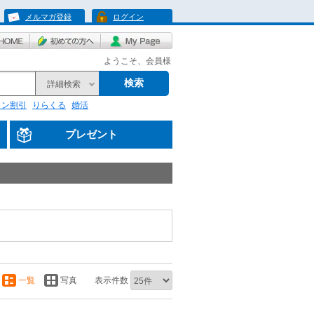
メルマガ登録
ログイン
ようこそ、会員様
検索
詳細検索
リン割引
りらくる
婚活
プレゼント
一覧
写真
表示件数