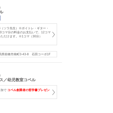
）
ル
師（ソラ先生）※ボイトレ・ギター・
10コマ分の料金のお支払いで、12コマ
ただけます。※1コマ（30分）
馬県前橋市南町3-43-8 石田コーポ1F
）
ス／幼児教室コペル
参加で
コペル創業者の哲学書プレゼン