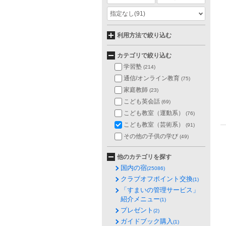
指定なし
(91)
利用方法で絞り込む
カテゴリで絞り込む
学習塾
(214)
通信/オンライン教育
(75)
家庭教師
(23)
こども英会話
(69)
こども教室（運動系）
(76)
こども教室（芸術系）
(91)
その他の子供の学び
(49)
他のカテゴリを探す
国内の宿
(25086)
クラブオフポイント交換
(1)
「すまいの管理サービス」
紹介メニュー
(1)
プレゼント
(2)
ガイドブック購入
(1)