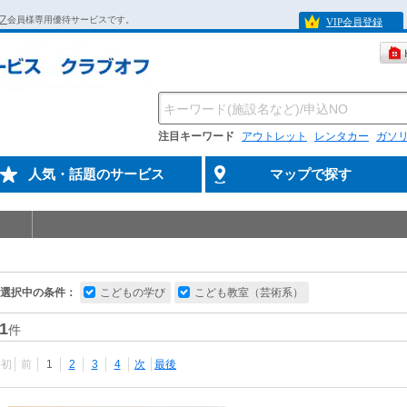
フ
会員様専用優待サービスです。
VIP会員登録
注目キーワード
アウトレット
レンタカー
ガソ
人気・話題のサービス
マップで探す
選択中の条件：
こどもの学び
こども教室（芸術系）
1
件
最初
前
1
2
3
4
次
最後