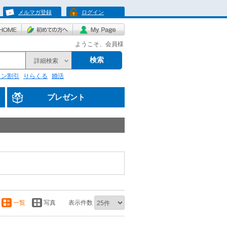
メルマガ登録
ログイン
ようこそ、会員様
検索
詳細検索
リン割引
りらくる
婚活
プレゼント
一覧
写真
表示件数