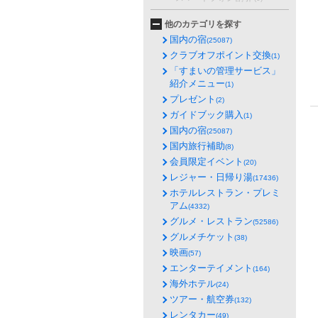
他のカテゴリを探す
国内の宿
(25087)
クラブオフポイント交換
(1)
「すまいの管理サービス」
紹介メニュー
(1)
プレゼント
(2)
ガイドブック購入
(1)
国内の宿
(25087)
国内旅行補助
(8)
会員限定イベント
(20)
レジャー・日帰り湯
(17436)
ホテルレストラン・プレミ
アム
(4332)
グルメ・レストラン
(52586)
グルメチケット
(38)
映画
(57)
エンターテイメント
(164)
海外ホテル
(24)
ツアー・航空券
(132)
レンタカー
(49)