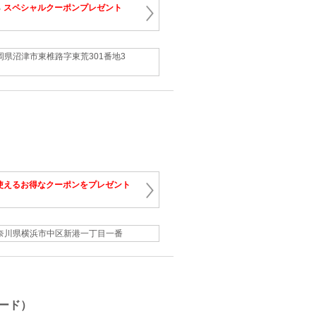
る
スペシャルクーポンプレゼント
岡県沼津市東椎路字東荒301番地3
使えるお得なクーポンをプレゼント
奈川県横浜市中区新港一丁目一番
ード）