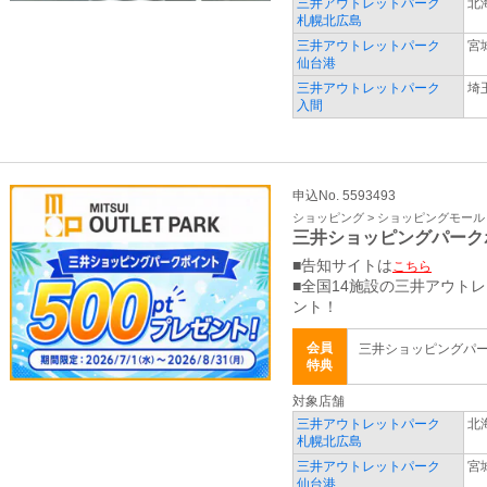
三井アウトレットパーク
北
札幌北広島
三井アウトレットパーク
宮
仙台港
三井アウトレットパーク
埼
入間
申込No. 5593493
ショッピング > ショッピングモール
三井ショッピングパーク
■告知サイトは
こちら
■全国14施設の三井アウト
ント！
会員
三井ショッピングパ
特典
対象店舗
三井アウトレットパーク
北
札幌北広島
三井アウトレットパーク
宮
仙台港