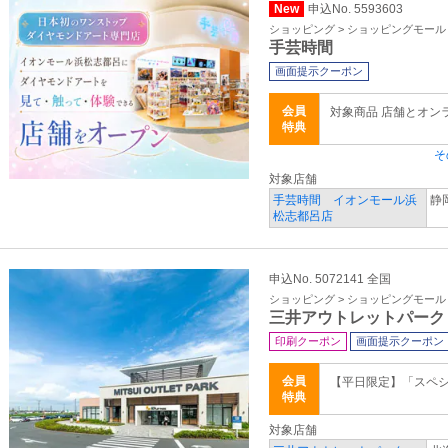
New
申込No. 5593603
ショッピング > ショッピングモール
手芸時間
画面提示クーポン
会員
対象商品 店舗とオン
特典
そ
対象店舗
手芸時間 イオンモール浜
静
松志都呂店
申込No. 5072141 全国
ショッピング > ショッピングモール
三井アウトレットパーク
印刷クーポン
画面提示クーポン
会員
【平日限定】「スペ
特典
対象店舗