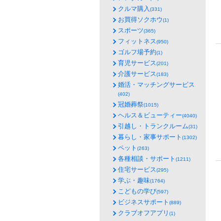
クルマ購入
(331)
お買得ソクホウ
(1)
スポーツ
(365)
フィットネス
(950)
ゴルフ場予約
(1)
育児サービス
(201)
介護サービス
(183)
婚活・マッチングサービス
(402)
冠婚葬祭
(1015)
ヘルス＆ビューティー
(4040)
引越し・トランクルーム
(31)
暮らし・家事サポート
(1302)
ペット
(263)
各種相談・サポート
(1211)
住宅サービス
(295)
学ぶ・趣味
(1764)
こどもの学び
(597)
ビジネスサポート
(889)
クラブオフアプリ
(1)