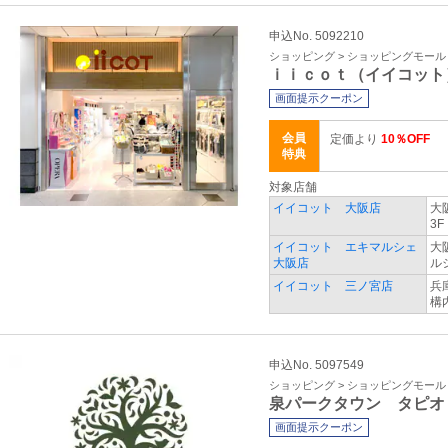
申込No. 5092210
ショッピング > ショッピングモール
ｉｉｃｏｔ（イイコット
画面提示クーポン
会員
定価より
10％OFF
特典
対象店舗
イイコット 大阪店
大
3
イイコット エキマルシェ
大
大阪店
ル
イイコット 三ノ宮店
兵
構
申込No. 5097549
ショッピング > ショッピングモール
泉パークタウン タピオ
画面提示クーポン