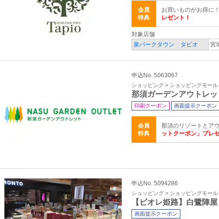
会員
お買いものがお得に
特典
レゼント！
対象店舗
泉パークタウン タピオ
宮
申込No. 5063067
ショッピング > ショッピングモール
那須ガーデンアウトレッ
印刷クーポン
画面提示クーポン
会員
那須のリゾートとア
特典
ットクーポン」プレ
申込No. 5094286
ショッピング > ショッピングモール
【ピオレ姫路】白鷺陣屋
画面提示クーポン