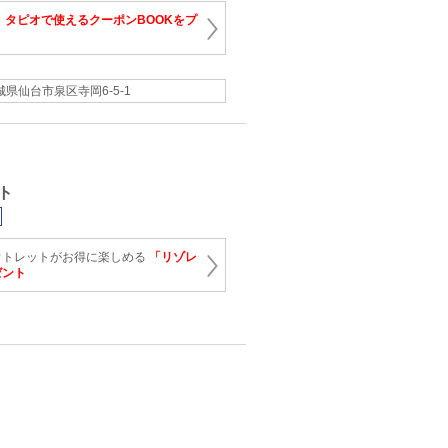
！
タピオで使えるクーポンBOOKをプ
城県仙台市泉区寺岡6-5-1
ト
ウトレットがお得に楽しめる
「リゾレ
ゼント