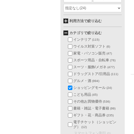
指定なし
(24)
利用方法で絞り込む
カテゴリで絞り込む
インテリア
(115)
ウイルス対策ソフト
(6)
家電・パソコン販売
(47)
スポーツ用品・自転車
(76)
スーツ・服飾/メガネ
(477)
ドラッグストア/日用品
(111)
グルメ・酒
(994)
ショッピングモール
(24)
こども用品
(45)
その他お買物優待
(536)
書籍・雑誌・電子書籍
(99)
ギフト・花・商品券
(235)
電子チケット（ショッピン
グ）
(12)
スマートフォン割引
(0)