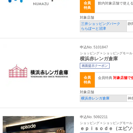
会員
館内対象店舗で使え
特典
対象店舗
三井ショッピングパーク
静
ららぽーと沼津
申込No. 5101847
ショッピング > ショッピングモール
横浜赤レンガ倉庫
画面提示クーポン
会員
会員特典
対象店舗で
特典
対象店舗
横浜赤レンガ倉庫
神
申込No. 5092211
ショッピング > ショッピングモール
ｅｐｉｓｏｄｅ（エピソ