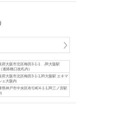
）
阪府大阪市北区梅田3-1-1 JR大阪駅
F（連絡橋口改札内）
阪府大阪市北区梅田3-1-1JR大阪駅 エキマ
シェ大阪内
庫県神戸市中央区布引町4-1-1JR三ノ宮駅
内