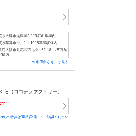
賀県大津市粟津町3-1JR石山駅構内
賀県草津市渋川1-1-16JR草津駅構内
阪府大阪市此花区西九条1-32-18 JR西九
駅構内
対象店舗をもっと見る
くら（ココチファクトリー）
OFF
の他の特典は商品詳細にてご確認ください