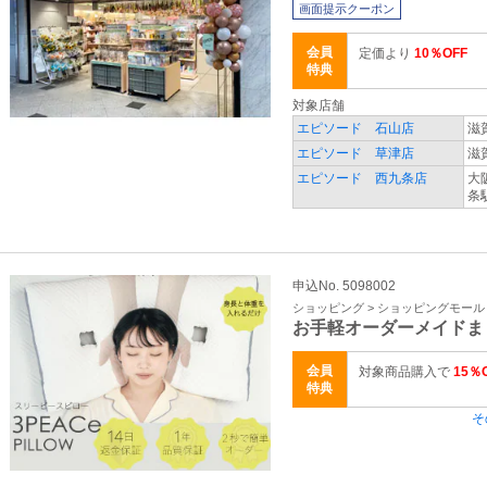
画面提示クーポン
会員
定価より
10％OFF
特典
対象店舗
エピソード 石山店
滋
エピソード 草津店
滋
エピソード 西九条店
大
条
申込No. 5098002
ショッピング > ショッピングモール
お手軽オーダーメイドま
会員
対象商品購入で
15％
特典
そ