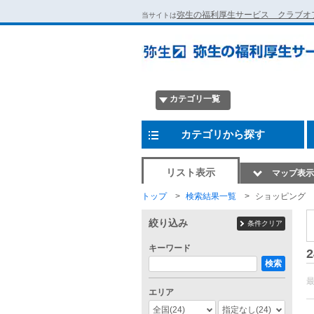
弥生の福利厚生サービス クラブオ
当サイトは
カテゴリ一覧
カテゴリから探す
リスト表示
マップ表示
トップ
検索結果一覧
ショッピング
絞り込み
条件クリア
キーワード
2
検索
エリア
全国
(24)
指定なし
(24)