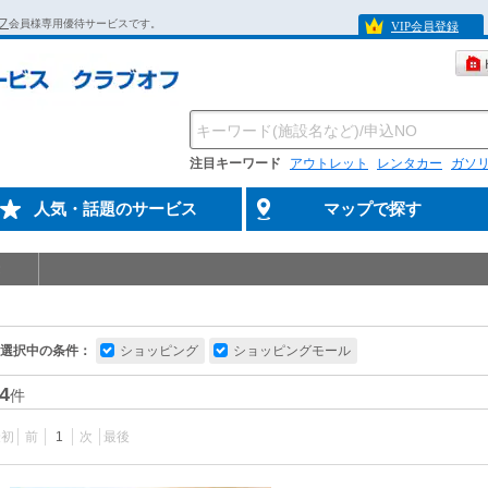
フ
会員様専用優待サービスです。
VIP会員登録
注目キーワード
アウトレット
レンタカー
ガソ
人気・話題のサービス
マップで探す
選択中の条件：
ショッピング
ショッピングモール
4
件
最初
前
1
次
最後