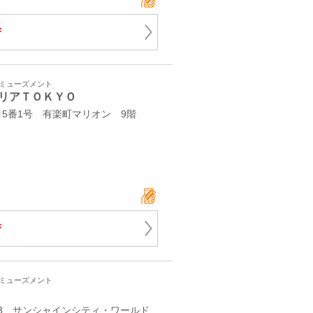
F
アミューズメント
リアＴＯＫＹＯ
5番1号 有楽町マリオン 9階
F
アミューズメント
-3 サンシャインシティ・ワールド