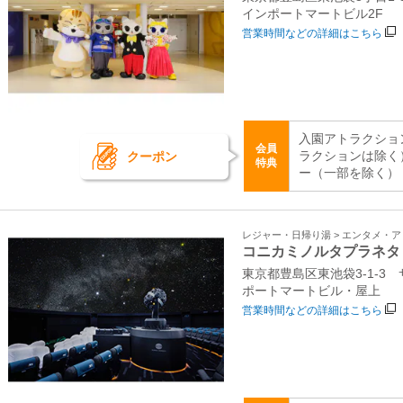
インポートマートビル2F
営業時間などの詳細はこちら
入園アトラクショ
会員
クーポン
ラクションは除く
特典
ー（一部を除く）
レジャー・日帰り湯 > エンタメ・
コニカミノルタプラネタ
東京都豊島区東池袋3‐1‐
ポートマートビル・屋上
営業時間などの詳細はこちら