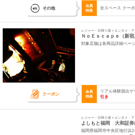
会員
全スペース クーポン
その他
特典
レジャー・日帰り湯 > エンタメ・
ＮｏＥｓｃａｐｅ（新宿
対象店舗は各商品詳細ペー
リアル体験脱出ゲ
会員
クーポン
特典
引き
レジャー・日帰り湯 > エンタメ・
よしもと福岡 大和証券
福岡県福岡市中央区地行浜2-2-6 