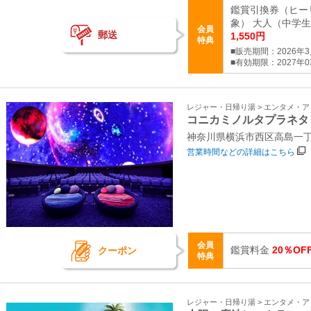
鑑賞引換券（ヒー
象） 大人（中学生以上
会員
郵送
1,550円
特典
■販売期間：2026年3
■有効期限：2027年03
レジャー・日帰り湯 > エンタメ・
コニカミノルタプラネタ
神奈川県横浜市西区高島一丁
営業時間などの詳細はこちら
会員
鑑賞料金
20％OF
クーポン
特典
レジャー・日帰り湯 > エンタメ・