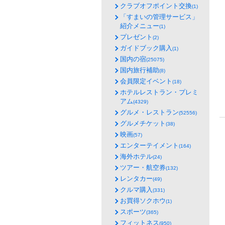
クラブオフポイント交換
(1)
「すまいの管理サービス」
紹介メニュー
(1)
プレゼント
(2)
ガイドブック購入
(1)
国内の宿
(25075)
国内旅行補助
(8)
会員限定イベント
(18)
ホテルレストラン・プレミ
アム
(4329)
グルメ・レストラン
(52556)
グルメチケット
(38)
映画
(57)
エンターテイメント
(164)
海外ホテル
(24)
ツアー・航空券
(132)
レンタカー
(49)
クルマ購入
(331)
お買得ソクホウ
(1)
スポーツ
(365)
フィットネス
(950)