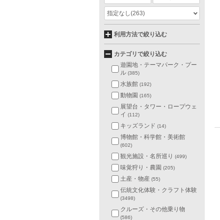
指定なし
(263)
利用方法で絞り込む
カテゴリで絞り込む
遊園地・テーマパーク・プー
ル
(385)
水族館
(192)
動物園
(165)
展望台・タワー・ロープウェ
イ
(112)
キッズランド
(14)
博物館・科学館・美術館
(602)
観光施設・名所巡り
(499)
味覚狩り・農園
(205)
土産・物産
(55)
伝統文化体験・クラフト体験
(3498)
クルーズ・その他乗り物
(586)