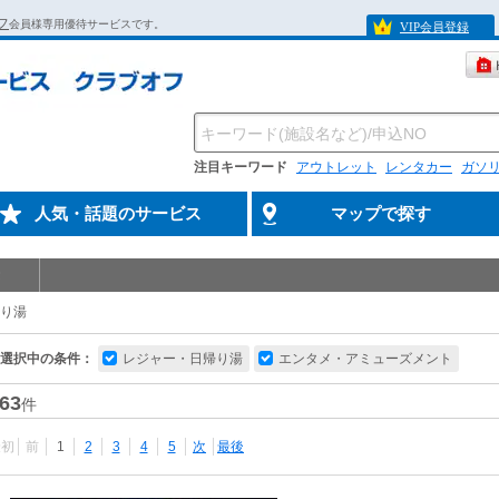
フ
会員様専用優待サービスです。
VIP会員登録
注目キーワード
アウトレット
レンタカー
ガソ
人気・話題のサービス
マップで探す
り湯
選択中の条件：
レジャー・日帰り湯
エンタメ・アミューズメント
63
件
最初
前
1
2
3
4
5
次
最後