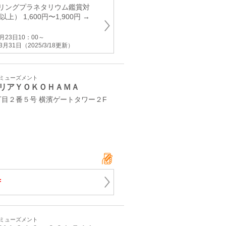
リングプラネタリウム鑑賞対
） 1,600円〜1,900円 →
月23日10：00～
月31日（2025/3/18更新）
アミューズメント
リアＹＯＫＯＨＡＭＡ
目２番５号 横濱ゲートタワー２F
F
アミューズメント