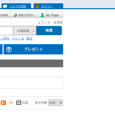
メルマガ登録
ログイン
ようこそ、会員様
検索
詳細検索
リン割引
りらくる
婚活
プレゼント
一覧
写真
表示件数