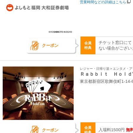
営業時間などの詳細はこちら
チケット窓口にて
会員
クーポン
特典
ない場合がござい
レジャー・日帰り湯 > エンタメ・
Ｒａｂｂｉｔ Ｈｏｌｄ
東京都新宿区歌舞伎町1-14-
会員
入場料1500円
無
クーポン
特典