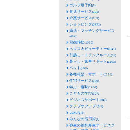
ゴルフ場予約
(1)
育児サービス
(201)
介護サービス
(183)
ショッピング
(2773)
婚活・マッチングサービス
(402)
冠婚葬祭
(1015)
ヘルス＆ビューティー
(4041)
引越し・トランクルーム
(31)
暮らし・家事サポート
(1303)
ペット
(263)
各種相談・サポート
(1211)
住宅サービス
(295)
学ぶ・趣味
(1764)
こどもの学び
(597)
ビジネスサポート
(889)
クラブオフアプリ
(1)
Luxury
(8)
みんなの活用術
(1)
弥生の福利厚生サービスク