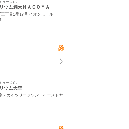
アミューズメント
リウム満天ＮＡＧＯＹＡ
三丁目1番17号 イオンモール
階
F
アミューズメント
リウム天空
 東京スカイツリータウン・イーストヤ