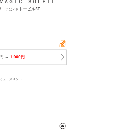
ＭＡＧＩＣ ＳＯＬＥＩＬ
8 北シャトービル5F
0円 →
1,000円
アミューズメント