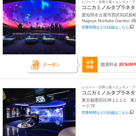
レジャー・日帰り湯 > エンタメ・
コニカミノルタプラネタ
愛知県名古屋市西区則武新町
Nagoya Noritake Garden 3
営業時間などの詳細はこちら
会員
鑑賞料金
20％OF
クーポン
特典
レジャー・日帰り湯 > エンタメ・
コニカミノルタプラネタ
東京都墨田区押上1-1-2
ード7F
営業時間などの詳細はこちら