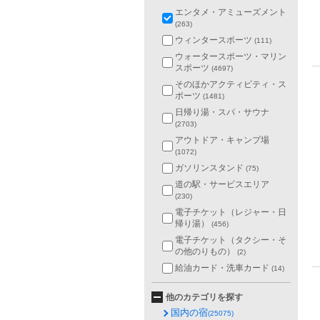
エンタメ・アミューズメント
(263)
ウィンタースポーツ
(111)
ウォータースポーツ・マリン
スポーツ
(4697)
そのほかアクティビティ・ス
ポーツ
(1481)
日帰り湯・スパ・サウナ
(2703)
アウトドア・キャンプ場
(1072)
ガソリンスタンド
(75)
道の駅・サービスエリア
(230)
電子チケット（レジャー・日
帰り湯）
(456)
電子チケット（タクシー・そ
の他のりもの）
(2)
給油カード・洗車カード
(14)
他のカテゴリを探す
国内の宿
(25075)