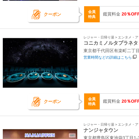
会員
鑑賞料金
20％OF
クーポン
特典
レジャー・日帰り湯 > エンタメ・
コニカミノルタプラネタ
東京都千代田区有楽町二丁目
営業時間などの詳細はこちら
会員
鑑賞料金
20％OF
クーポン
特典
レジャー・日帰り湯 > エンタメ・
ナンジャタウン
東京都豊島区東池袋3丁目1