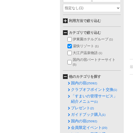
指定なし
(1)
利用方法で絞り込む
カテゴリで絞り込む
伊東園ホテルグループ
(1)
湯快リゾート
(1)
大江戸温泉物語
(1)
国内の宿パートナーサイト
(5)
他のカテゴリを探す
国内の宿
(25092)
クラブオフポイント交換
(1)
「すまいの管理サービス」
紹介メニュー
(1)
プレゼント
(2)
ガイドブック購入
(1)
国内の宿
(25092)
会員限定イベント
(20)