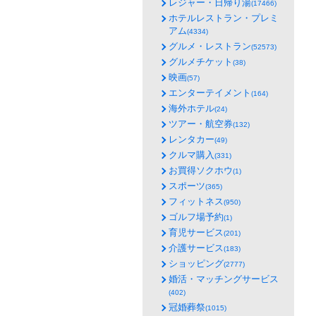
レジャー・日帰り湯
(17466)
ホテルレストラン・プレミ
アム
(4334)
グルメ・レストラン
(52573)
グルメチケット
(38)
映画
(57)
エンターテイメント
(164)
海外ホテル
(24)
ツアー・航空券
(132)
レンタカー
(49)
クルマ購入
(331)
お買得ソクホウ
(1)
スポーツ
(365)
フィットネス
(950)
ゴルフ場予約
(1)
育児サービス
(201)
介護サービス
(183)
ショッピング
(2777)
婚活・マッチングサービス
(402)
冠婚葬祭
(1015)