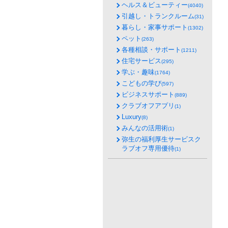
ヘルス＆ビューティー
(4040)
引越し・トランクルーム
(31)
暮らし・家事サポート
(1302)
ペット
(263)
各種相談・サポート
(1211)
住宅サービス
(295)
学ぶ・趣味
(1764)
こどもの学び
(597)
ビジネスサポート
(889)
クラブオフアプリ
(1)
Luxury
(8)
みんなの活用術
(1)
弥生の福利厚生サービスク
ラブオフ専用優待
(1)