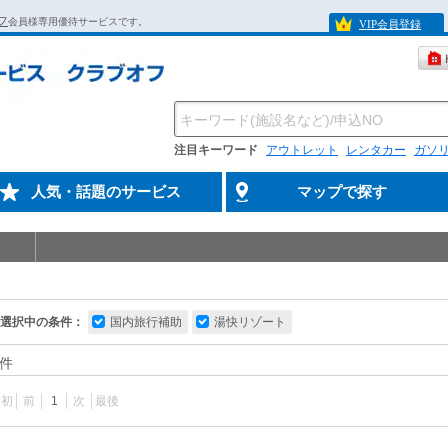
フ
会員様専用優待サービスです。
VIP会員登録
注目キーワード
アウトレット
レンタカー
ガソ
人気・話題のサービス
マップで探す
選択中の条件：
国内旅行補助
湯快リゾート
件
最初
前
1
次
最後