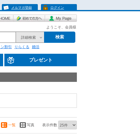
メルマガ登録
ログイン
ようこそ、会員様
検索
詳細検索
リン割引
りらくる
婚活
プレゼント
一覧
写真
表示件数