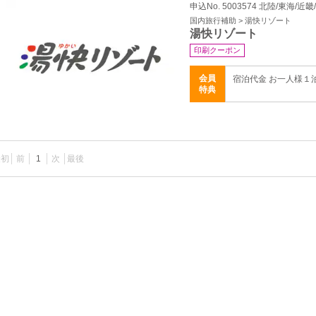
申込No. 5003574 北陸/東海/近畿
国内旅行補助 > 湯快リゾート
湯快リゾート
印刷クーポン
会員
宿泊代金 お一人様１
特典
最初
前
1
次
最後