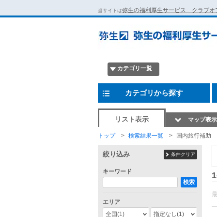
弥生の福利厚生サービス クラブオ
当サイトは
カテゴリ一覧
カテゴリから探す
リスト表示
マップ表示
トップ
検索結果一覧
国内旅行補助
絞り込み
条件クリア
キーワード
1
検索
エリア
全国
(1)
指定なし
(1)