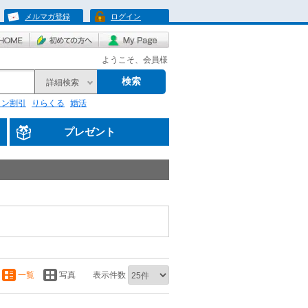
メルマガ登録
ログイン
ようこそ、会員様
検索
詳細検索
リン割引
りらくる
婚活
プレゼント
一覧
写真
表示件数