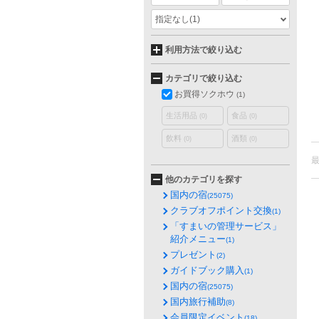
指定なし
(1)
利用方法で絞り込む
カテゴリで絞り込む
お買得ソクホウ
(1)
生活用品
食品
(0)
(0)
飲料
酒類
(0)
(0)
他のカテゴリを探す
国内の宿
(25075)
クラブオフポイント交換
(1)
「すまいの管理サービス」
紹介メニュー
(1)
プレゼント
(2)
ガイドブック購入
(1)
国内の宿
(25075)
国内旅行補助
(8)
会員限定イベント
(18)