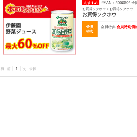
申込No. 5000506 全
おすすめ
お買得ソクホウ > お買得ソクホウ
お買得ソクホウ
会員
会員特典
会員特別価
特典
最初
前
1
次
最後