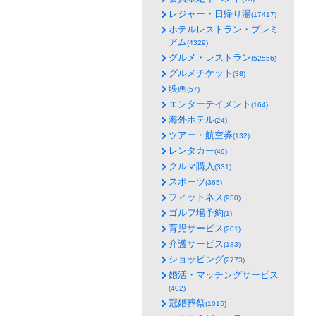
レジャー・日帰り湯
(17417)
ホテルレストラン・プレミ
アム
(4329)
グルメ・レストラン
(52556)
グルメチケット
(38)
映画
(57)
エンターテイメント
(164)
海外ホテル
(24)
ツアー・航空券
(132)
レンタカー
(49)
クルマ購入
(331)
スポーツ
(365)
フィットネス
(950)
ゴルフ場予約
(1)
育児サービス
(201)
介護サービス
(183)
ショッピング
(2773)
婚活・マッチングサービス
(402)
冠婚葬祭
(1015)