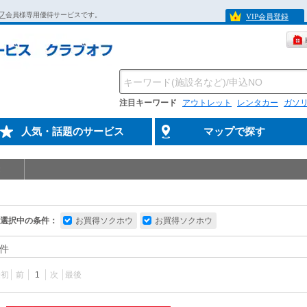
フ
会員様専用優待サービスです。
VIP会員登録
注目キーワード
アウトレット
レンタカー
ガソ
人気・話題のサービス
マップで探す
選択中の条件：
お買得ソクホウ
お買得ソクホウ
件
最初
前
1
次
最後