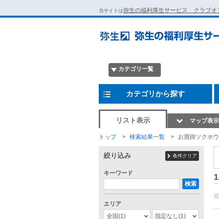
弥生の福利厚生サービス クラブオ
当サイトは
カテゴリ一覧
カテゴリから探す
リスト表示
マップ表示
トップ
検索結果一覧
お買得ソクホウ
絞り込み
条件クリア
キーワード
1
検索
エリア
全国
(1)
指定なし
(1)