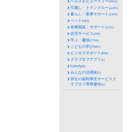
ヘルス＆ビューティー
(4041)
引越し・トランクルーム
(31)
暮らし・家事サポート
(1303)
ペット
(263)
各種相談・サポート
(1211)
住宅サービス
(295)
学ぶ・趣味
(1764)
こどもの学び
(597)
ビジネスサポート
(889)
クラブオフアプリ
(1)
Luxury
(8)
みんなの活用術
(1)
弥生の福利厚生サービスク
ラブオフ専用優待
(1)