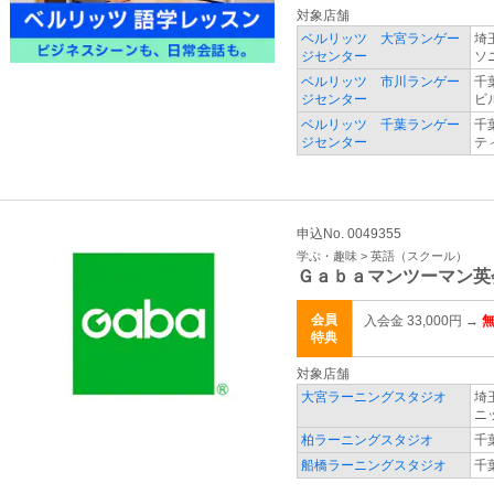
対象店舗
ベルリッツ 大宮ランゲー
埼
ジセンター
ソ
ベルリッツ 市川ランゲー
千
ジセンター
ビ
ベルリッツ 千葉ランゲー
千
ジセンター
テ
申込No. 0049355
学ぶ・趣味 > 英語（スクール）
Ｇａｂａマンツーマン英
会員
入会金 33,000円 →
特典
対象店舗
大宮ラーニングスタジオ
埼
ニ
柏ラーニングスタジオ
千
船橋ラーニングスタジオ
千