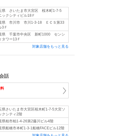
玉県 さいたま市大宮区 桜木町1‐7‐5
ニックシティビル18Ｆ
葉県 市川市 市川1‐3‐18 ＥＣＳ第33
ル3Ｆ
葉県 千葉市中央区 新町1000 センシ
ィタワー13Ｆ
対象店舗をもっと見る
会話
無料
玉県さいたま市大宮区桜木町1-7-5大宮ソ
ックシティ2階
葉県柏市柏1-4-26第2藤川ビル4階
葉県船橋市本町1-3-1船橋FACEビル12階
対象店舗をもっと見る