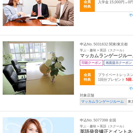
会員
入学金 15,000円→0円
特典
そ
申込No. 5031632 関東/東京都
学ぶ・趣味 > 英語（スクール）
マッカムランゲージルー
印刷クーポン
画面提示クーポン
会員
プライベートレッスン
特典
1回分プレゼント
5回
そ
対象店舗
マッカムランゲージルーム
東
申込No. 5077398 全国
学ぶ・趣味 > 英語（スクール）
英語発音矯正とイントネ