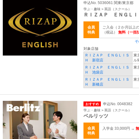
申込No. 5036061 関東/東京都
学ぶ・趣味 > 英語（スクール）
ＲＩＺＡＰ ＥＮＧＬＩ
会員
ご入会（２か月以上のコ
特典
（税込）
無料（一括
そ
対象店舗
ＲＩＺＡＰ ＥＮＧＬＩＳ
東
Ｈ 新宿店
ル9
ＲＩＺＡＰ ＥＮＧＬＩＳ
東
Ｈ 池袋店
ＲＩＺＡＰ ＥＮＧＬＩＳ
東
Ｈ 新橋店
申込No. 0048382
おすすめ
学ぶ・趣味 > 英語（スクール）
ベルリッツ
会員
入学金 33,000円 →
特典