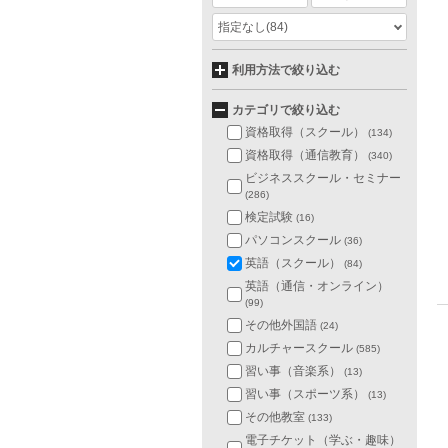
指定なし
(84)
利用方法で絞り込む
カテゴリで絞り込む
資格取得（スクール）
(134)
資格取得（通信教育）
(340)
ビジネススクール・セミナー
(286)
検定試験
(16)
パソコンスクール
(36)
英語（スクール）
(84)
英語（通信・オンライン）
(99)
その他外国語
(24)
カルチャースクール
(585)
習い事（音楽系）
(13)
習い事（スポーツ系）
(13)
その他教室
(133)
電子チケット（学ぶ・趣味）