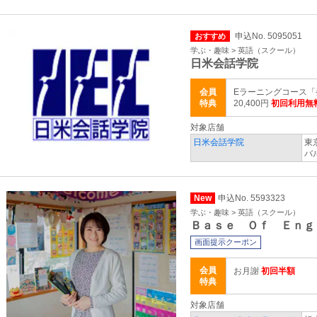
申込No. 5095051
おすすめ
学ぶ・趣味 > 英語（スクール）
日米会話学院
会員
Eラーニングコース「
特典
20,400円
初回利用無
対象店舗
日米会話学院
東
バ
New
申込No. 5593323
学ぶ・趣味 > 英語（スクール）
Ｂａｓｅ Ｏｆ Ｅｎｇ
画面提示クーポン
会員
お月謝
初回半額
特典
対象店舗