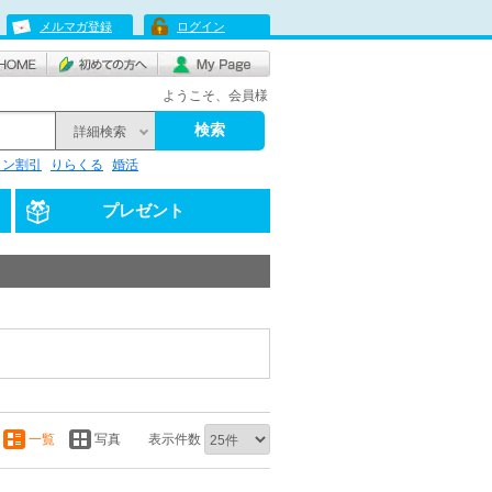
メルマガ登録
ログイン
ようこそ、会員様
検索
詳細検索
リン割引
りらくる
婚活
プレゼント
一覧
写真
表示件数