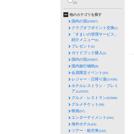
(1)
他のカテゴリを探す
国内の宿
(25087)
クラブオフポイント交換
(1)
「すまいの管理サービス」
紹介メニュー
(1)
プレゼント
(2)
ガイドブック購入
(1)
国内の宿
(25087)
国内旅行補助
(8)
会員限定イベント
(20)
レジャー・日帰り湯
(17436)
ホテルレストラン・プレミ
アム
(4332)
グルメ・レストラン
(52586)
グルメチケット
(38)
映画
(57)
エンターテイメント
(164)
海外ホテル
(24)
ツアー・航空券
(132)