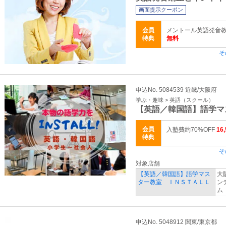
画面提示クーポン
会員
メントール英語発音教
特典
無料
そ
申込No. 5084539 近畿/大阪府
学ぶ・趣味 > 英語（スクール）
【英語／韓国語】語学マ
会員
入塾費約70%OFF
16
特典
そ
対象店舗
【英語／韓国語】語学マス
大
ター教室 ＩＮＳＴＡＬＬ
ン
ム
申込No. 5048912 関東/東京都