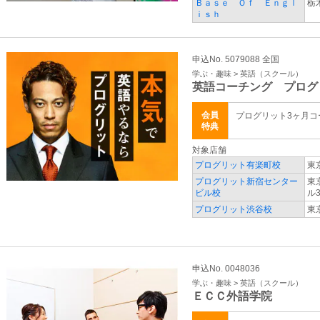
Ｂａｓｅ Ｏｆ Ｅｎｇｌ
栃
ｉｓｈ
申込No. 5079088 全国
学ぶ・趣味 > 英語（スクール）
英語コーチング プログ
会員
プログリット3ヶ月
特典
対象店舗
プログリット有楽町校
東
プログリット新宿センター
東
ビル校
ル3
プログリット渋谷校
東
申込No. 0048036
学ぶ・趣味 > 英語（スクール）
ＥＣＣ外語学院