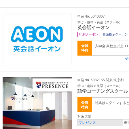
申込No. 5040367
学ぶ・趣味 > 英語（スクール）
英会話イーオン
印刷クーポン
画面提示クーポン
会員
入学金 高校生以上 11,
特典
そ
申込No. 5082165 関東/東京都
学ぶ・趣味 > 英語（スクール）
語学コーチングスクール
会員
特典はログインする
特典
対象店舗
プレゼンス
東