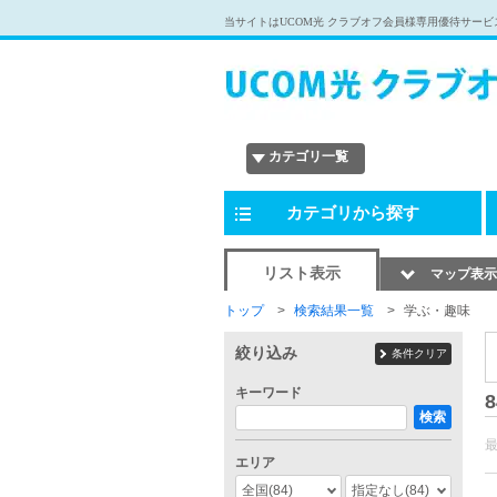
当サイトはUCOM光 クラブオフ会員様専用優待サービ
カテゴリ一覧
カテゴリから探す
リスト表示
マップ表示
トップ
検索結果一覧
学ぶ・趣味
絞り込み
条件クリア
キーワード
8
検索
エリア
全国
(84)
指定なし
(84)