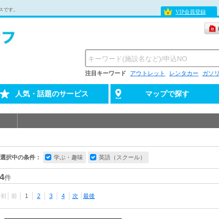
スです。
VIP会員登録
注目キーワード
アウトレット
レンタカー
ガソ
人気・話題のサービス
マップで探す
選択中の条件：
学ぶ・趣味
英語（スクール）
4
件
最初
前
1
2
3
4
次
最後