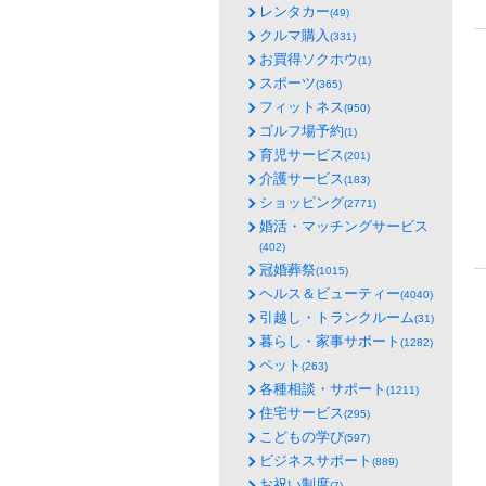
レンタカー
(49)
クルマ購入
(331)
お買得ソクホウ
(1)
スポーツ
(365)
フィットネス
(950)
ゴルフ場予約
(1)
育児サービス
(201)
介護サービス
(183)
ショッピング
(2771)
婚活・マッチングサービス
(402)
冠婚葬祭
(1015)
ヘルス＆ビューティー
(4040)
引越し・トランクルーム
(31)
暮らし・家事サポート
(1282)
ペット
(263)
各種相談・サポート
(1211)
住宅サービス
(295)
こどもの学び
(597)
ビジネスサポート
(889)
お祝い制度
(7)