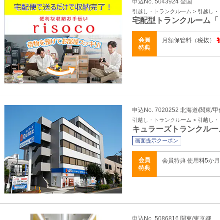
申込No. 5043924 全国
引越し・トランクルーム > 引越し
宅配型トランクルーム「
会員
月額保管料（税抜）
特典
申込No. 7020252 北海道/関東/
引越し・トランクルーム > 引越し
キュラーズトランクルー
画面提示クーポン
会員
会員特典 使用料5か月
特典
申込No. 5086816 関東/東京都