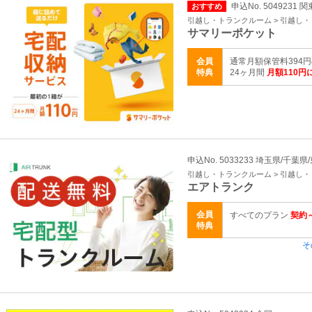
申込No. 5049231 
おすすめ
引越し・トランクルーム > 引越し
サマリーポケット
会員
通常月額保管料394
特典
24ヶ月間
月額110円
申込No. 5033233 埼玉県/千葉
引越し・トランクルーム > 引越し
エアトランク
会員
すべてのプラン
契約～
特典
そ