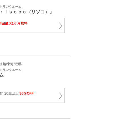
・トランクルーム
ｒｉｓｏｃｏ（リソコ）」
初回最大1ケ月無料
甲信越/東海/近畿/
・トランクルーム
ム
間 20歳以上
30％OFF