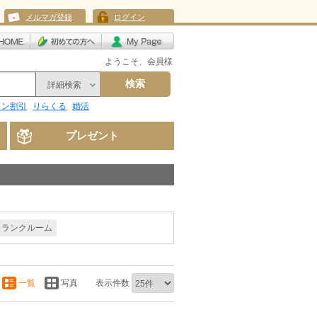
メルマガ登録
ログイン
ようこそ、会員様
検索
詳細検索
リン割引
りらくる
婚活
プレゼント
トランクルーム
一覧
写真
表示件数