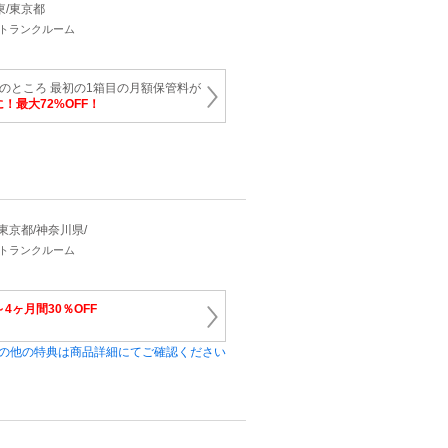
関東/東京都
・トランクルーム
円のところ 最初の1箱目の月額保管料が
に！最大72%OFF！
県/東京都/神奈川県/
・トランクルーム
4ヶ月間30％OFF
の他の特典は商品詳細にてご確認ください