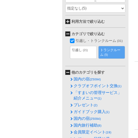
指定なし
(5)
利用方法で絞り込む
カテゴリで絞り込む
引越し・トランクルーム
(31)
引越し
トランクルー
(21)
ム
(5)
他のカテゴリを探す
国内の宿
(25094)
クラブオフポイント交換
(1)
「すまいの管理サービス」
紹介メニュー
(1)
プレゼント
(2)
ガイドブック購入
(1)
国内の宿
(25094)
国内旅行補助
(8)
会員限定イベント
(19)