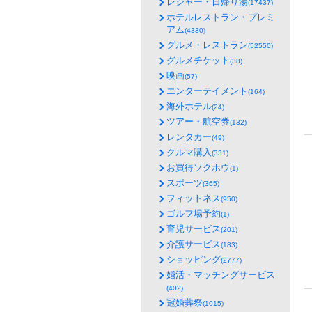
レジャー・日帰り湯
(17437)
ホテルレストラン・プレミ
アム
(4330)
グルメ・レストラン
(52550)
グルメチケット
(38)
映画
(57)
エンターテイメント
(164)
海外ホテル
(24)
ツアー・航空券
(132)
レンタカー
(49)
クルマ購入
(331)
お買得ソクホウ
(1)
スポーツ
(365)
フィットネス
(950)
ゴルフ場予約
(1)
育児サービス
(201)
介護サービス
(183)
ショッピング
(2777)
婚活・マッチングサービス
(402)
冠婚葬祭
(1015)