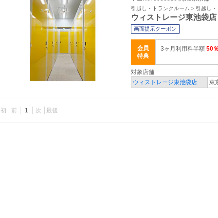
引越し・トランクルーム > 引越し
ウィストレージ東池袋店
画面提示クーポン
会員
3ヶ月利用料半額
50
特典
対象店舗
ウィストレージ東池袋店
東
最初
前
1
次
最後