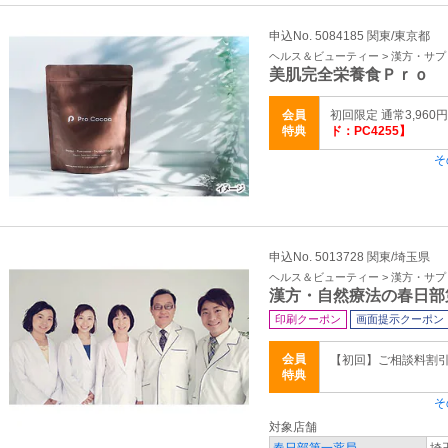
申込No. 5084185 関東/東京都
ヘルス＆ビューティー > 漢方・サ
美肌完全栄養食Ｐｒｏ 
会員
初回限定 通常3,960円
特典
ド：PC4255】
そ
申込No. 5013728 関東/埼玉県
ヘルス＆ビューティー > 漢方・サ
漢方・自然療法の春日部
印刷クーポン
画面提示クーポン
会員
【初回】ご相談料割引 3
特典
そ
対象店舗