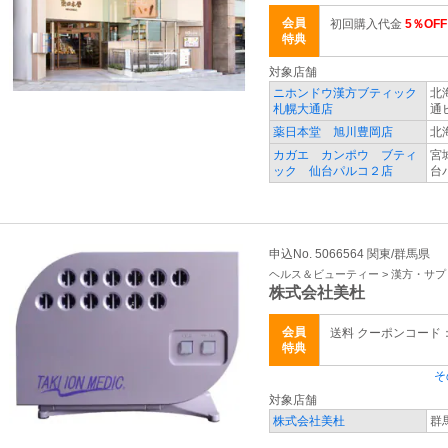
会員
初回購入代金
5％OFF
特典
対象店舗
ニホンドウ漢方ブティック
北
札幌大通店
通
薬日本堂 旭川豊岡店
北
カガエ カンポウ ブティ
宮
ック 仙台パルコ２店
台
申込No. 5066564 関東/群馬県
ヘルス＆ビューティー > 漢方・サ
株式会社美杜
会員
送料 クーポンコード：X
特典
そ
対象店舗
株式会社美杜
群