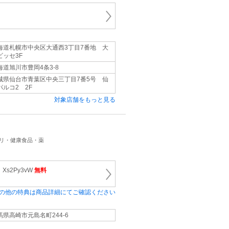
海道札幌市中央区大通西3丁目7番地 大
ビッセ3F
海道旭川市豊岡4条3-8
城県仙台市青葉区中央三丁目7番5号 仙
パルコ2 2F
対象店舗をもっと見る
プリ・健康食品・薬
s2Py3vW
無料
の他の特典は商品詳細にてご確認ください
馬県高崎市元島名町244-6