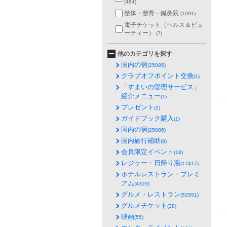
(484)
整体・整骨・鍼灸院
(1091)
電子チケット（ヘルス＆ビュ
ーティー）
(7)
他のカテゴリを探す
国内の宿
(25085)
クラブオフポイント交換
(1)
「すまいの管理サービス」
紹介メニュー
(1)
プレゼント
(2)
ガイドブック購入
(1)
国内の宿
(25085)
国内旅行補助
(8)
会員限定イベント
(18)
レジャー・日帰り湯
(17417)
ホテルレストラン・プレミ
アム
(4329)
グルメ・レストラン
(52551)
グルメチケット
(38)
映画
(55)