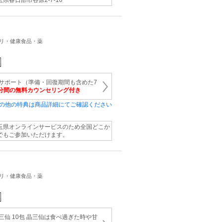
玉県春日部市谷原2‐7‐16
プリ・健康食品・薬
サポート（準備・回復期間も含めた7
5分間の無料カウンセリング付き
の他の特典は商品詳細にてご確認ください
玉県オンラインサービスのため全国どこか
でもご参加いただけます。
プリ・健康食品・薬
三仙 10包 晶三仙は食べ過ぎた時や甘