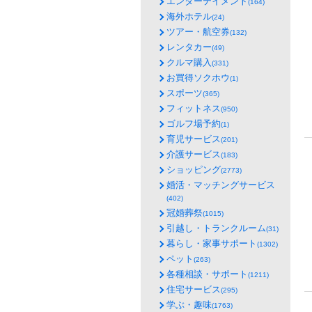
エンターテイメント
(164)
海外ホテル
(24)
ツアー・航空券
(132)
レンタカー
(49)
クルマ購入
(331)
お買得ソクホウ
(1)
スポーツ
(365)
フィットネス
(950)
ゴルフ場予約
(1)
育児サービス
(201)
介護サービス
(183)
ショッピング
(2773)
婚活・マッチングサービス
(402)
冠婚葬祭
(1015)
引越し・トランクルーム
(31)
暮らし・家事サポート
(1302)
ペット
(263)
各種相談・サポート
(1211)
住宅サービス
(295)
学ぶ・趣味
(1763)