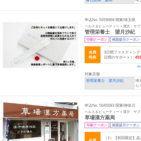
春日部第一薬局
埼
申込No. 5059968 関東/埼玉県
ヘルス＆ビューティー > 漢方・サ
管理栄養士 望月沙紀
印刷クーポン
画面提示クーポン
会員
3日間ファスティング
特典
日間のサポート）
4
そ
対象店舗
管理栄養士 望月沙紀
埼
ら
申込No. 5045083 関東/神奈川
ヘルス＆ビューティー > 漢方・サ
草場漢方薬局
印刷クーポン
画面提示クーポン
（1）【初回限定】晶
会員