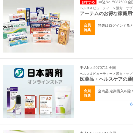
申込No. 5087509 全
おすすめ
ヘルス＆ビューティー > 漢方・サ
アーテムのお得な家庭用
会員
特典はログインする
特典
申込No. 5070711 全国
ヘルス＆ビューティー > 漢方・サ
医薬品・ヘルスケアの通
会員
全商品 定期購入を除
特典
そ