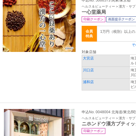
申込No. 5066573 関東/東京都
ヘルス＆ビューティー > 漢方・サ
一心堂薬局
印刷クーポン
画面提示クーポン
会員
1万円（税別）以上
特典
そ
対象店舗
大宮店
埼
ル
川口店
埼
川
浦和店
埼
ビ
申込No. 0048004 北海道/東北/
ヘルス＆ビューティー > 漢方・サ
ニホンドウ漢方ブティッ
印刷クーポン