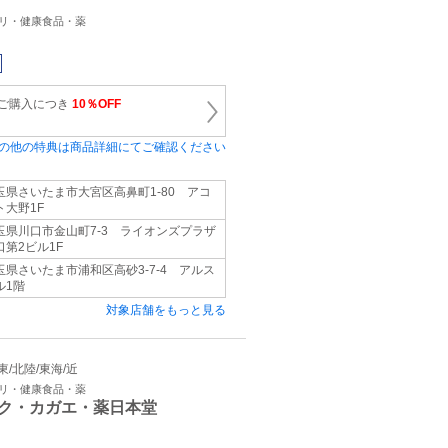
プリ・健康食品・薬
のご購入につき
10％OFF
の他の特典は商品詳細にてご確認ください
玉県さいたま市大宮区高鼻町1-80 アコ
ト大野1F
玉県川口市金山町7-3 ライオンズプラザ
口第2ビル1F
玉県さいたま市浦和区高砂3-7-4 アルス
ル1階
対象店舗をもっと見る
関東/北陸/東海/近
プリ・健康食品・薬
ク・カガエ・薬日本堂