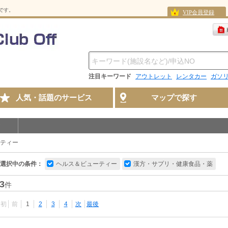
スです。
VIP会員登録
注目キーワード
アウトレット
レンタカー
ガソ
人気・話題のサービス
マップで探す
ティー
選択中の条件：
ヘルス＆ビューティー
漢方・サプリ・健康食品・薬
3
件
最初
前
1
2
3
4
次
最後