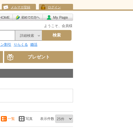
メルマガ登録
ログイン
ようこそ、会員様
検索
詳細検索
リン割引
りらくる
婚活
プレゼント
一覧
写真
表示件数