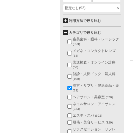
指定なし
(93)
利用方法で絞り込む
カテゴリで絞り込む
審美歯科・眼科・レーシック
(353)
メガネ・コンタクトレンズ
(34)
郵送検査・オンライン診療
(50)
健診・人間ドック・婦人科
(100)
漢方・サプリ・健康食品・薬
(93)
ヘアサロン・美容室
(579)
ネイルサロン・アイサロン
(223)
エステ・スパ
(692)
脱毛・美容サービス
(329)
リラクゼーション・リフレ