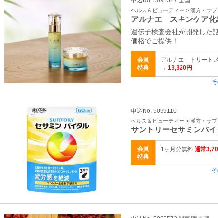
申込No. 5091527 全国
ヘルス＆ビューティー > 漢方・サ
アルナエ スキンケア化
遺伝子検査会社が開発した
価格でご提供！
会員
アルナエ トリートメン
特典
→
13,320円
そ
申込No. 5099110
ヘルス＆ビューティー > 漢方・サ
サントリーセサミンバイ
会員
1ヶ月分無料
通常3,7
特典
そ