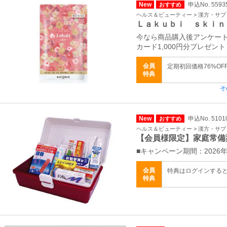
New
申込No. 5593
おすすめ
ヘルス＆ビューティー > 漢方・サ
Ｌａｋｕｂｉ ｓｋｉｎ
今なら商品購入後アンケート
カード1,000円分プレゼント
会員
定期初回価格76%OF
特典
そ
New
申込No. 5101
おすすめ
ヘルス＆ビューティー > 漢方・サ
【会員様限定】家庭常備
■キャンペーン期間：2026年
会員
特典はログインする
特典