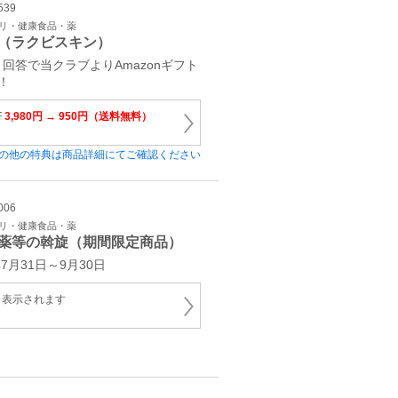
539
プリ・健康食品・薬
（ラクビスキン）
回答で当クラブよりAmazonギフト
！
F
3,980円 → 950円（送料無料）
の他の特典は商品詳細にてご確認ください
006
プリ・健康食品・薬
薬等の斡旋（期間限定商品）
7月31日～9月30日
と表示されます