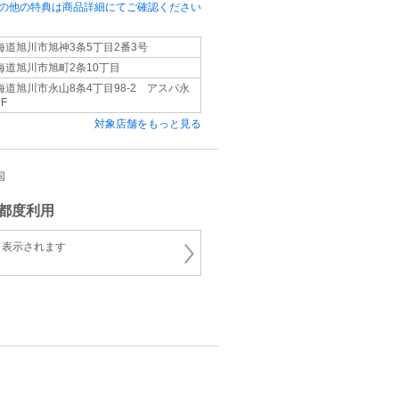
の他の特典は商品詳細にてご確認ください
海道旭川市旭神3条5丁目2番3号
海道旭川市旭町2条10丁目
海道旭川市永山8条4丁目98-2 アスパ永
F
対象店舗をもっと見る
国
都度利用
と表示されます