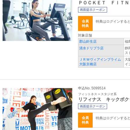
ＰＯＣＫＥＴ ＦＩＴＮ
画面提示クーポン
会員
特典はログインする
特典
対象店舗
郡山針生店
福
清水ドリプラ店
静
ス
ＪＲＷヴィアインプライム
大
大阪京橋店
イ
申込No. 5099514
フィットネス > スタジオ系
リフィナス キックボク
画面提示クーポン
会員
特典はログインする
特典