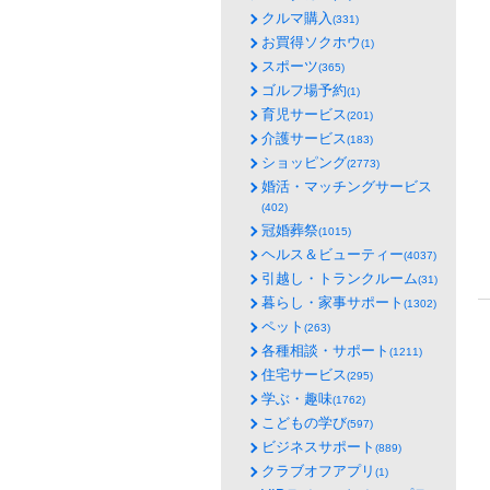
クルマ購入
(331)
お買得ソクホウ
(1)
スポーツ
(365)
ゴルフ場予約
(1)
育児サービス
(201)
介護サービス
(183)
ショッピング
(2773)
婚活・マッチングサービス
(402)
冠婚葬祭
(1015)
ヘルス＆ビューティー
(4037)
引越し・トランクルーム
(31)
暮らし・家事サポート
(1302)
ペット
(263)
各種相談・サポート
(1211)
住宅サービス
(295)
学ぶ・趣味
(1762)
こどもの学び
(597)
ビジネスサポート
(889)
クラブオフアプリ
(1)