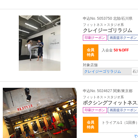
申込No. 5053750 北陸/石川県
フィットネス > スタジオ系
クレイジーゴリラジム
印刷クーポン
画面提示クーポン
会員
入会金
50％OFF
特典
対象店舗
クレイジーゴリラジム
石
申込No. 5024627 関東/東京都
フィットネス > スタジオ系
ボクシングフィットネス
印刷クーポン
画面提示クーポン
会員
トライアル1（1回券
特典
そ