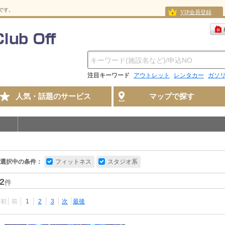
スです。
VIP会員登録
注目キーワード
アウトレット
レンタカー
ガソ
人気・話題のサービス
マップで探す
選択中の条件：
フィットネス
スタジオ系
2
件
最初
前
1
2
3
次
最後