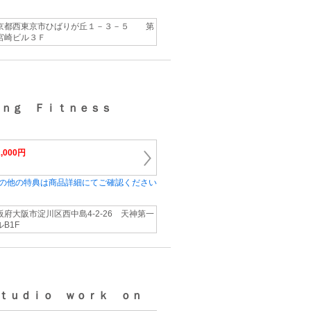
京都西東京市ひばりが丘１－３－５ 第
宮崎ビル３Ｆ
ｉｎｇ Ｆｉｔｎｅｓｓ
2,000円
の他の特典は商品詳細にてご確認ください
阪府大阪市淀川区西中島4-2-26 天神第一
ルB1F
ｔｕｄｉｏ ｗｏｒｋ ｏｎ