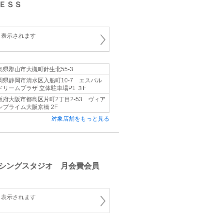
ＥＳＳ
と表示されます
島県郡山市大槻町針生北55-3
岡県静岡市清水区入船町10-7 エスパル
ドリームプラザ 立体駐車場P1 ３F
阪府大阪市都島区片町2丁目2-53 ヴィア
ンプライム大阪京橋 2F
対象店舗をもっと見る
シングスタジオ 月会費会員
と表示されます