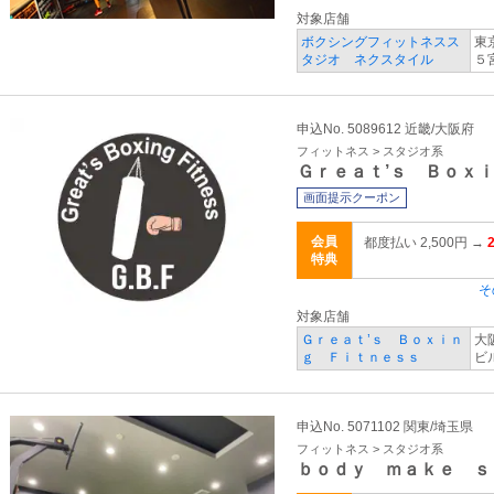
対象店舗
ボクシングフィットネスス
東
タジオ ネクスタイル
５
申込No. 5089612 近畿/大阪府
フィットネス > スタジオ系
Ｇｒｅａｔ’ｓ Ｂｏｘ
画面提示クーポン
会員
都度払い 2,500円 →
特典
そ
対象店舗
Ｇｒｅａｔ’ｓ Ｂｏｘｉｎ
大
ｇ Ｆｉｔｎｅｓｓ
ビ
申込No. 5071102 関東/埼玉県
フィットネス > スタジオ系
ｂｏｄｙ ｍａｋｅ ｓ