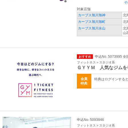
そ
対象店舗
カーブス旭川旭神
北
カーブス旭川旭町
北
カーブス旭川永山
北
山2
申込No. 5073995 全
おすすめ
フィットネス > スタジオ系
ＧＹＹＭ 人気なジムを
会員
特典はログインする
特典
申込No. 5093846
フィットネス > スタジオ系