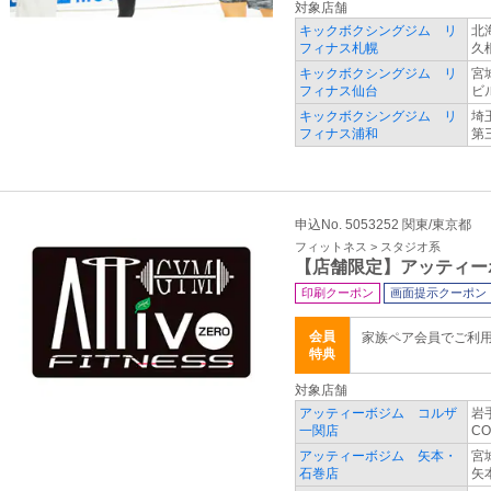
対象店舗
キックボクシングジム リ
北
フィナス札幌
久
キックボクシングジム リ
宮
フィナス仙台
ビ
キックボクシングジム リ
埼
フィナス浦和
第
申込No. 5053252 関東/東京都
フィットネス > スタジオ系
【店舗限定】アッティー
印刷クーポン
画面提示クーポン
会員
家族ペア会員でご利用の
特典
対象店舗
アッティーボジム コルザ
岩
一関店
CO
アッティーボジム 矢本・
宮
石巻店
矢