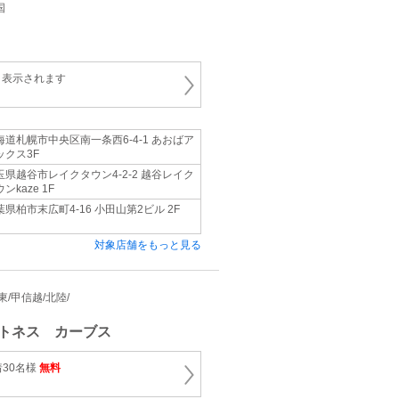
国
と表示されます
海道札幌市中央区南一条西6-4-1 あおばア
ックス3F
玉県越谷市レイクタウン4-2-2 越谷レイク
ンkaze 1F
葉県柏市末広町4-16 小田山第2ビル 2F
対象店舗をもっと見る
関東/甲信越/北陸/
トネス カーブス
着30名様
無料