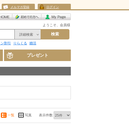
メルマガ登録
ログイン
ようこそ、会員様
検索
詳細検索
リン割引
りらくる
婚活
プレゼント
一覧
写真
表示件数