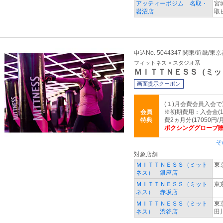
アッティーボジム 名取・
宮
岩沼店
取
申込No. 5044347 関東/近畿/東
フィットネス > スタジオ系
ＭＩＴＴＮＥＳＳ（ミッ
画面提示クーポン
(１)月会費会員入会で
会員
※初期費用：入会金(11
特典
費2ヵ月分(17050円/
ボクシンググローブ
そ
対象店舗
ＭＩＴＴＮＥＳＳ（ミット
東
ネス） 銀座店
ＭＩＴＴＮＥＳＳ（ミット
東
ネス） 赤坂店
ＭＩＴＴＮＥＳＳ（ミット
東
ネス） 渋谷店
田