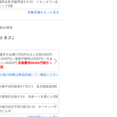
城県名取市飯野坂3-5-10 イオンタウン名
ビッグ2階
対象店舗をもっと見る
京都/兵庫県
トネス）
通常月会費17050円が2ヵ月間1000円
000円)＋事務手数料(3300円)＋月会
月)＝48400円
初期費用46400円割引＋
贈呈
の他の特典は商品詳細にてご確認ください
京都中央区銀座4丁目3-1 並木館銀座8階
京都港区赤坂4-3-6 赤坂一ツ木通ビル3階
京都渋谷区宇田川町36-19 サーティー宇
川ビル1F