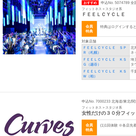
申込No. 5074789 全
おすすめ
フィットネス > スタジオ系
ＦＥＥＬＣＹＣＬＥ
会員
特典はログインする
特典
対象店舗
ＦＥＥＬＣＹＣＬＥ ＳＰ
北
Ｒ（札幌）
ネ
ＦＥＥＬＣＹＣＬＥ ＫＳ
埼
Ｇ（越谷）
タウ
ＦＥＥＬＣＹＣＬＥ ＫＳ
千
Ｗ（柏）
申込No. 7000233 北海道/東北/
フィットネス > スタジオ系
女性だけの３０分フィッ
会員
(1)1回体験 ※各店先
特典