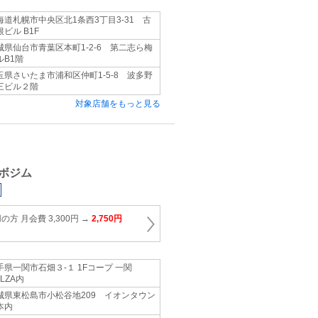
海道札幌市中央区北1条西3丁目3-31 古
根ビル B1F
城県仙台市青葉区本町1-2-6 第二志ら梅
ルB1階
玉県さいたま市浦和区仲町1-5-8 波多野
三ビル２階
対象店舗をもっと見る
ボジム
方 月会費 3,300円 →
2,750円
手県一関市石畑３-１ 1Fコープ 一関
LZA内
城県東松島市小松谷地209 イオンタウン
本内