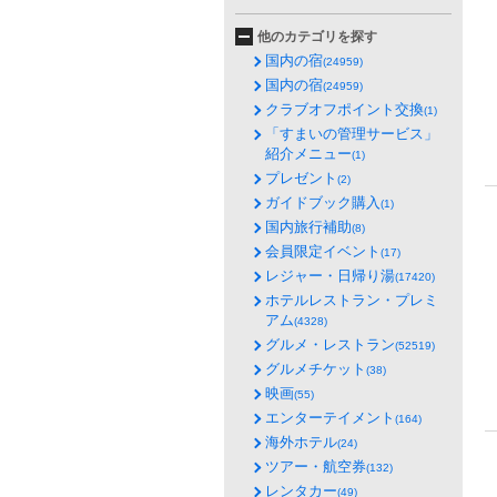
他のカテゴリを探す
国内の宿
(24959)
国内の宿
(24959)
クラブオフポイント交換
(1)
「すまいの管理サービス」
紹介メニュー
(1)
プレゼント
(2)
ガイドブック購入
(1)
国内旅行補助
(8)
会員限定イベント
(17)
レジャー・日帰り湯
(17420)
ホテルレストラン・プレミ
アム
(4328)
グルメ・レストラン
(52519)
グルメチケット
(38)
映画
(55)
エンターテイメント
(164)
海外ホテル
(24)
ツアー・航空券
(132)
レンタカー
(49)