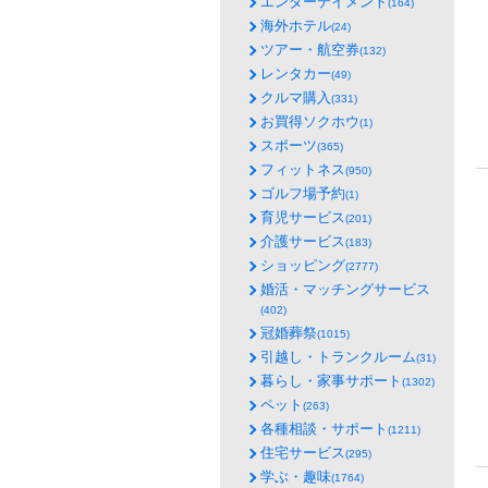
エンターテイメント
(164)
海外ホテル
(24)
ツアー・航空券
(132)
レンタカー
(49)
クルマ購入
(331)
お買得ソクホウ
(1)
スポーツ
(365)
フィットネス
(950)
ゴルフ場予約
(1)
育児サービス
(201)
介護サービス
(183)
ショッピング
(2777)
婚活・マッチングサービス
(402)
冠婚葬祭
(1015)
引越し・トランクルーム
(31)
暮らし・家事サポート
(1302)
ペット
(263)
各種相談・サポート
(1211)
住宅サービス
(295)
学ぶ・趣味
(1764)