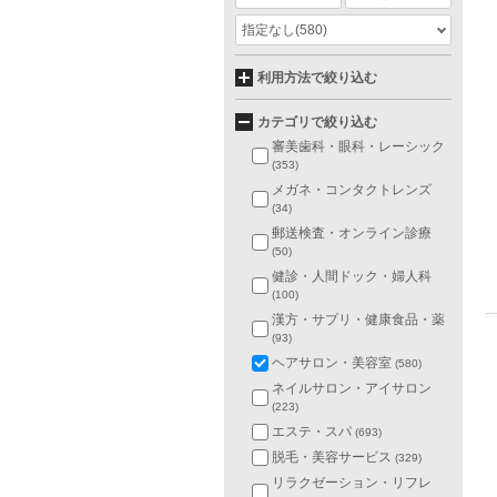
指定なし
(580)
利用方法で絞り込む
カテゴリで絞り込む
審美歯科・眼科・レーシック
(353)
メガネ・コンタクトレンズ
(34)
郵送検査・オンライン診療
(50)
健診・人間ドック・婦人科
(100)
漢方・サプリ・健康食品・薬
(93)
ヘアサロン・美容室
(580)
ネイルサロン・アイサロン
(223)
エステ・スパ
(693)
脱毛・美容サービス
(329)
リラクゼーション・リフレ