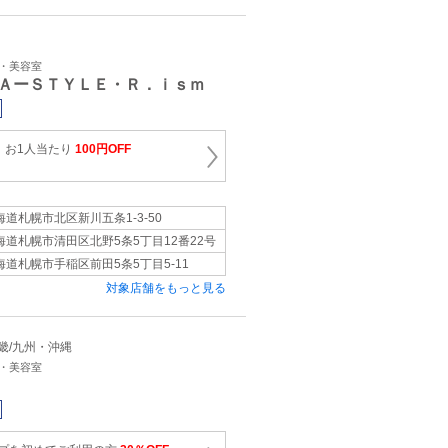
ン・美容室
ＡーＳＴＹＬＥ・Ｒ．ｉｓｍ
、お1人当たり
100円OFF
海道札幌市北区新川五条1-3-50
海道札幌市清田区北野5条5丁目12番22号
海道札幌市手稲区前田5条5丁目5-11
対象店舗をもっと見る
/近畿/九州・沖縄
ン・美容室