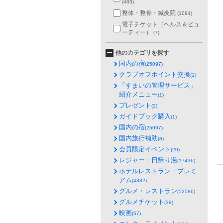
(483)
整体・整骨・鍼灸院
(1094)
電子チケット（ヘルス＆ビュ
ーティー）
(7)
他のカテゴリを探す
国内の宿
(25097)
クラブオフポイント交換
(1)
「すまいの管理サービス」
紹介メニュー
(1)
プレゼント
(2)
ガイドブック購入
(1)
国内の宿
(25097)
国内旅行補助
(8)
会員限定イベント
(20)
レジャー・日帰り湯
(17436)
ホテルレストラン・プレミ
アム
(4332)
グルメ・レストラン
(52586)
グルメチケット
(38)
映画
(57)