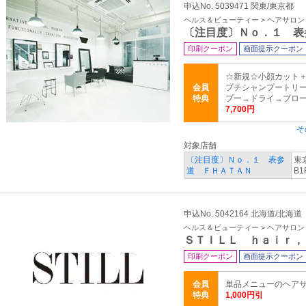
申込No. 5039471 関東/東京都
ヘルス＆ビューティー > ヘアサロ
〔注目度〕Ｎｏ．１ 表
印刷クーポン
画面提示クーポン
☆新規☆小顔カット
会員
プチシャンプートリー
特典
プー→ドライ→ブロー 
7,700円
そ
対象店舗
〔注目度〕Ｎｏ．１ 表参
東京
道 ＦＨＡＴＡＮ
B1
申込No. 5042164 北海道/北海道
ヘルス＆ビューティー > ヘアサロ
ＳＴＩＬＬ ｈａｉｒ，
印刷クーポン
画面提示クーポン
会員
単品メニューのヘアサ
特典
1,000円引