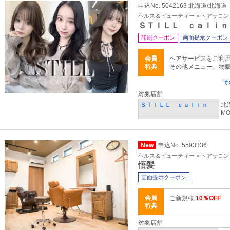
申込No. 5042163 北海道/北海道
ヘルス＆ビューティー > ヘアサロ
ＳＴＩＬＬ ｃａｌｉｎ
印刷クーポン
画面提示クーポン
会員
ヘアサービスをご利用
特典
その他メニュー、物
そ
対象店舗
ＳＴＩＬＬ ｃａｌｉｎ
北
M
New
申込No. 5593336
ヘルス＆ビューティー > ヘアサロ
悟髪
画面提示クーポン
会員
ご新規様
10％OFF
特典
対象店舗