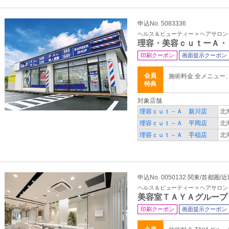
申込No. 5083336
ヘルス＆ビューティー > ヘアサロ
理容・美容ｃｕｔーＡ・
印刷クーポン
画面提示クーポン
会員
施術料金 全メニュー
特典
対象店舗
理容ｃｕｔ－Ａ 新川店
北
理容ｃｕｔ－Ａ 平岡店
北
理容ｃｕｔ－Ａ 手稲店
北
申込No. 0050132 関東/首都圏
ヘルス＆ビューティー > ヘアサロ
美容室ＴＡＹＡグループ
印刷クーポン
画面提示クーポン