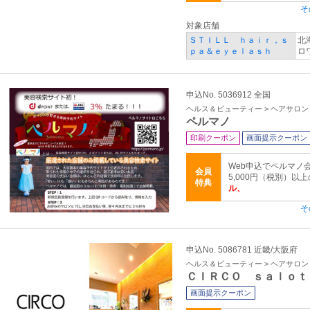
そ
対象店舗
ＳＴＩＬＬ ｈａｉｒ，ｓ
北
ｐａ＆ｅｙｅｌａｓｈ
ロ
申込No. 5036912 全国
ヘルス＆ビューティー > ヘアサロ
ペルマノ
印刷クーポン
画面提示クーポン
Web申込でペルマノ
会員
5,000円（税別）以
特典
ル、
そ
申込No. 5086781 近畿/大阪府
ヘルス＆ビューティー > ヘアサロ
ＣＩＲＣＯ ｓａｌｏｔ
画面提示クーポン