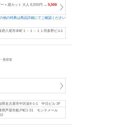
＋眉カット 大人 6,050円 →
5,500
の他の特典は商品詳細にてご確認ください
阪府八尾市本町１－１－１１羽多野ビル1
ン・美容室
知県名古屋市中区栄4-1-1 中日ビル 3F
庫県芦屋市船戸町1-31 モンテメール
02