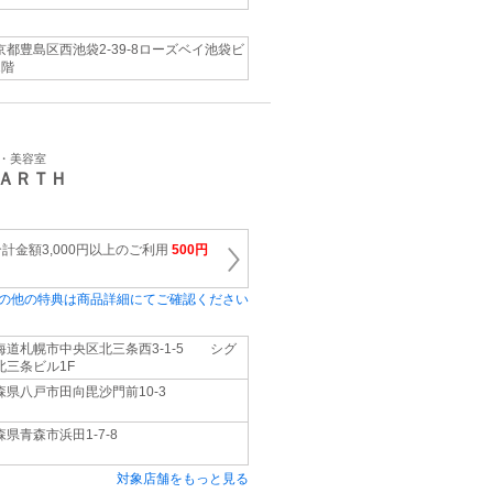
京都豊島区西池袋2-39-8ローズベイ池袋ビ
1階
ン・美容室
ＡＲＴＨ
計金額3,000円以上のご利用
500円
の他の特典は商品詳細にてご確認ください
海道札幌市中央区北三条西3-1-5 シグ
北三条ビル1F
森県八戸市田向毘沙門前10-3
森県青森市浜田1-7-8
対象店舗をもっと見る