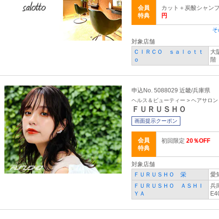
会員
カット＋炭酸シャンプー
特典
円
そ
対象店舗
ＣＩＲＣＯ ｓａｌｏｔｔ
大
ｏ
階
申込No. 5088029 近畿/兵庫県
ヘルス＆ビューティー > ヘアサロ
ＦＵＲＵＳＨＯ
画面提示クーポン
会員
初回限定
20％OFF
特典
対象店舗
ＦＵＲＵＳＨＯ 栄
愛
ＦＵＲＵＳＨＯ ＡＳＨＩ
兵
ＹＡ
E4