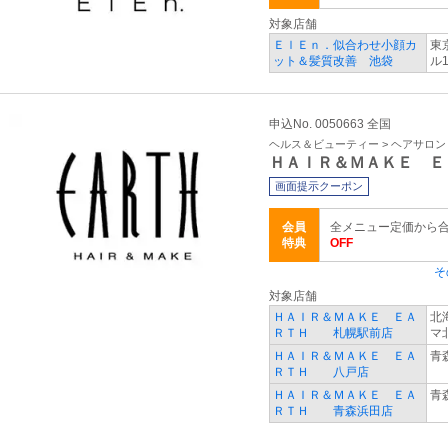
対象店舗
ＥｌＥｎ．似合わせ小顔カ
東
ット＆髪質改善 池袋
ル
申込No. 0050663 全国
ヘルス＆ビューティー > ヘアサロ
ＨＡＩＲ＆ＭＡＫＥ Ｅ
画面提示クーポン
会員
全メニュー定価から合
特典
OFF
そ
対象店舗
ＨＡＩＲ＆ＭＡＫＥ ＥＡ
北
ＲＴＨ 札幌駅前店
マ
ＨＡＩＲ＆ＭＡＫＥ ＥＡ
青
ＲＴＨ 八戸店
ＨＡＩＲ＆ＭＡＫＥ ＥＡ
青
ＲＴＨ 青森浜田店