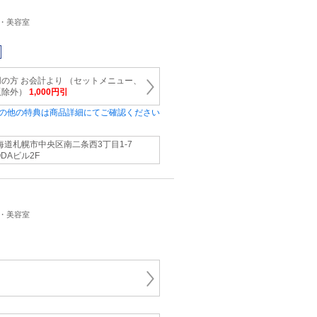
ン・美容室
の方 お会計より （セットメニュー、
販除外）
1,000円引
の他の特典は商品詳細にてご確認ください
海道札幌市中央区南二条西3丁目1-7
ODAビル2F
ン・美容室