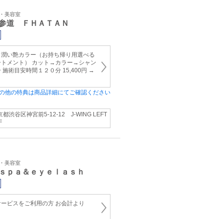
ン・美容室
参道 ＦＨＡＴＡＮ
＋潤い艶カラー（お持ち帰り用選べる
トメント） カット→カラー→シャン
施術目安時間１２０分 15,400円 →
の他の特典は商品詳細にてご確認ください
都渋谷区神宮前5-12-12 J-WING LEFT
F
ン・美容室
ｓｐａ＆ｅｙｅｌａｓｈ
ービスをご利用の方 お会計より