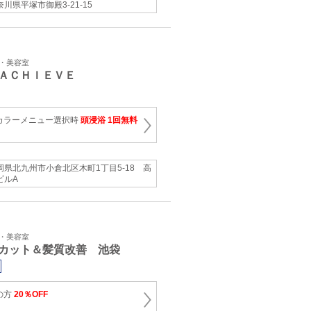
奈川県平塚市御殿3-21-15
ン・美容室
ＡＣＨＩＥＶＥ
カラーメニュー選択時
頭浸浴 1回無料
岡県北九州市小倉北区木町1丁目5-18 高
ビルA
ン・美容室
カット＆髪質改善 池袋
の方
20％OFF