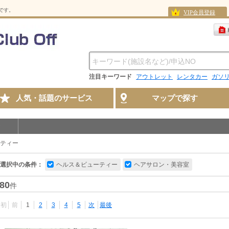
スです。
VIP会員登録
注目キーワード
アウトレット
レンタカー
ガソ
人気・話題のサービス
マップで探す
ティー
選択中の条件：
ヘルス＆ビューティー
ヘアサロン・美容室
80
件
最初
前
1
2
3
4
5
次
最後