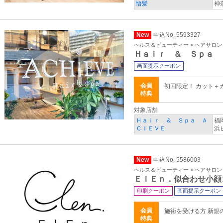
悟髪
神
New
申込No. 5593327
ヘルス＆ビューティー > ヘアサロ
Ｈａｉｒ ＆ Ｓｐａ 
画面提示クーポン
会員
初回限定！ カット＋
特典
対象店舗
Ｈａｉｒ ＆ Ｓｐａ Ａ
福
ＣＩＥＶＥ
浜
New
申込No. 5586003
ヘルス＆ビューティー > ヘアサロ
ＥｌＥｎ．似合わせ小顔
印刷クーポン
画面提示クーポン
会員
施術を受ける方 新規
特典