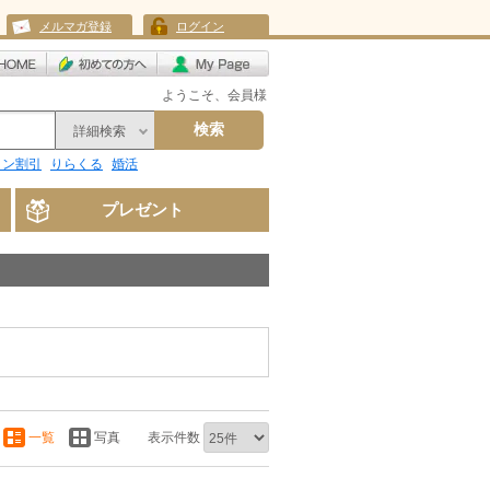
メルマガ登録
ログイン
ようこそ、会員様
検索
詳細検索
リン割引
りらくる
婚活
プレゼント
一覧
写真
表示件数