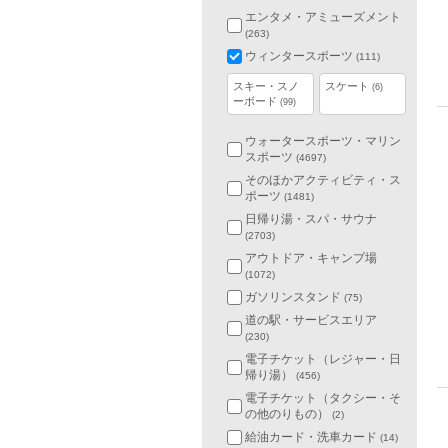
エンタメ・アミューズメント
(263)
ウィンタースポーツ
(111)
スキー・スノ
スケート
(6)
ーボード
(99)
ウォータースポーツ・マリン
スポーツ
(4697)
そのほかアクティビティ・ス
ポーツ
(1481)
日帰り湯・スパ・サウナ
(2703)
アウトドア・キャンプ場
(1072)
ガソリンスタンド
(75)
道の駅・サービスエリア
(230)
電子チケット（レジャー・日
帰り湯）
(456)
電子チケット（タクシー・そ
の他のりもの）
(2)
給油カード・洗車カード
(14)