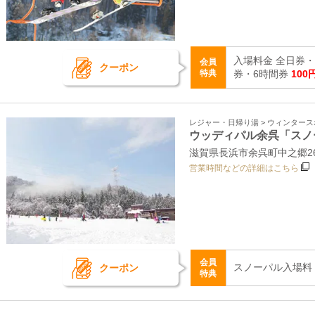
入場料金 全日券・
会員
クーポン
特典
券・6時間券
100
レジャー・日帰り湯 > ウィンター
ウッディパル余呉「スノ
滋賀県長浜市余呉町中之郷2
営業時間などの詳細はこちら
会員
スノーパル入場料 
クーポン
特典