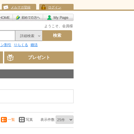
メルマガ登録
ログイン
ようこそ、会員様
検索
詳細検索
リン割引
りらくる
婚活
プレゼント
一覧
写真
表示件数