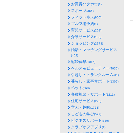
お買得ソクホウ
(1)
スポーツ
(365)
フィットネス
(950)
ゴルフ場予約
(1)
育児サービス
(201)
介護サービス
(183)
ショッピング
(2773)
婚活・マッチングサービス
(402)
冠婚葬祭
(1015)
ヘルス＆ビューティー
(4036)
引越し・トランクルーム
(31)
暮らし・家事サポート
(1302)
ペット
(263)
各種相談・サポート
(1211)
住宅サービス
(295)
学ぶ・趣味
(1763)
こどもの学び
(597)
ビジネスサポート
(889)
クラブオフアプリ
(1)