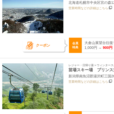
北海道札幌市中央区宮の森12
営業時間などの詳細はこちら
大倉山展望台往復
会員
クーポン
特典
1,000円 →
900円
レジャー・日帰り湯 > ウィンター
苗場スキー場 プリンス
新潟県南魚沼郡湯沢町三国2
営業時間などの詳細はこちら