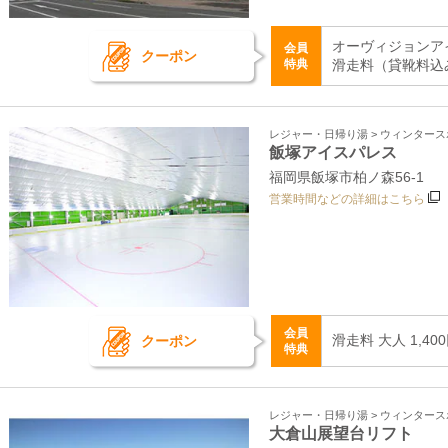
オーヴィジョンア
会員
クーポン
特典
滑走料（貸靴料込
レジャー・日帰り湯 > ウィンター
飯塚アイスパレス
福岡県飯塚市柏ノ森56‐1
営業時間などの詳細はこちら
会員
滑走料 大人 1,40
クーポン
特典
レジャー・日帰り湯 > ウィンター
大倉山展望台リフト