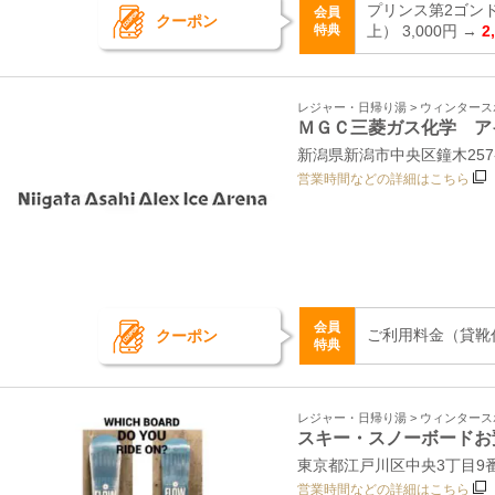
プリンス第2ゴン
会員
クーポン
特典
上） 3,000円 →
2
レジャー・日帰り湯 > ウィンター
ＭＧＣ三菱ガス化学 ア
新潟県新潟市中央区鐘木257-
営業時間などの詳細はこちら
会員
ご利用料金（貸靴代込
クーポン
特典
レジャー・日帰り湯 > ウィンター
スキー・スノーボードお
東京都江戸川区中央3丁目9
営業時間などの詳細はこちら