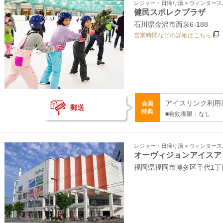
レジャー・日帰り湯 > ウィンター
健民スポレクプラザ
石川県金沢市西泉6-188
営業時間などの詳細はこちら
アイスリンク利用券 
会員
郵送
特典
■有効期限：なし
レジャー・日帰り湯 > ウィンター
オーヴィジョンアイスア
福岡県福岡市博多区千代1丁目1