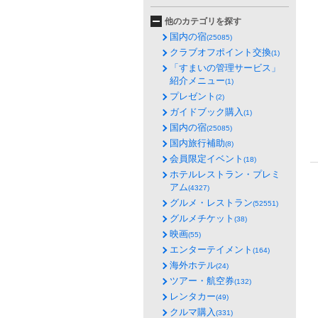
他のカテゴリを探す
国内の宿
(25085)
クラブオフポイント交換
(1)
「すまいの管理サービス」
紹介メニュー
(1)
プレゼント
(2)
ガイドブック購入
(1)
国内の宿
(25085)
国内旅行補助
(8)
会員限定イベント
(18)
ホテルレストラン・プレミ
アム
(4327)
グルメ・レストラン
(52551)
グルメチケット
(38)
映画
(55)
エンターテイメント
(164)
海外ホテル
(24)
ツアー・航空券
(132)
レンタカー
(49)
クルマ購入
(331)