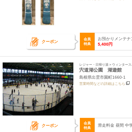
お預かりメンテナン
会員
クーポン
特典
5,400円
レジャー・日帰り湯 > ウィンター
宍道湖公園 湖遊館
島根県出雲市園町1660‐1
営業時間などの詳細はこちら
会員
滑走料金 昼間 中学
クーポン
特典