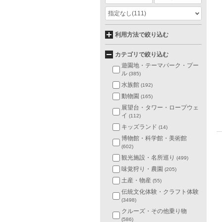
指定なし
(111)
利用方法で絞り込む
カテゴリで絞り込む
遊園地・テーマパーク・プー
ル
(385)
水族館
(192)
動物園
(165)
展望台・タワー・ロープウェ
イ
(112)
キッズランド
(14)
博物館・科学館・美術館
(602)
観光施設・名所巡り
(499)
味覚狩り・農園
(205)
土産・物産
(55)
伝統文化体験・クラフト体験
(3498)
クルーズ・その他乗り物
(586)