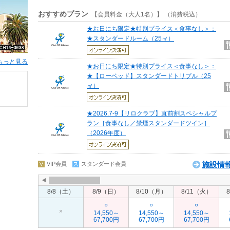
おすすめプラン
【会員料金（大人1名）】 （消費税込）
★お日にち限定★特別プライス＜食事なし＞：
★スタンダードルーム（25㎡）
もっと見る
★お日にち限定★特別プライス＜食事なし＞：
★【ローベッド】スタンダードトリプル（25
㎡）
★2026.7-9【リロクラブ】直前割スペシャルプ
ラン［食事なし／禁煙スタンダードツイン］
（2026年度）
施設情
VIP会員
スタンダード会員
8/8（土）
8/9（日）
8/10（月）
8/11（火）
○
○
○
×
14,550～
14,550～
14,550～
67,700円
67,700円
67,700円