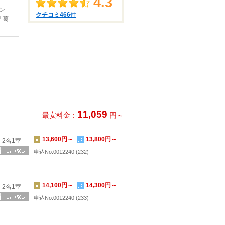
4.3
ン
クチコミ466
件
「葛
11,059
最安料金：
円～
13,600円～
13,800円～
2名1室
申込No.0012240 (232)
14,100円～
14,300円～
2名1室
申込No.0012240 (233)