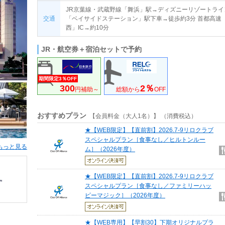
JR京葉線・武蔵野線「舞浜」駅→ディズニーリゾートライ
交通
「ベイサイドステーション」駅下車→徒歩約3分 首都高速
西」IC→約10分
JR・航空券＋宿泊セットで予約
期間限定3％OFF
300
2％
円補助～
総額から
OFF
おすすめプラン
【会員料金（大人1名）】 （消費税込）
★【WEB限定】【直前割】2026.7-9リロクラブ
スペシャルプラン［食事なし／ヒルトンルー
もっと見る
ム］（2026年度）
★【WEB限定】【直前割】2026.7-9リロクラブ
スペシャルプラン［食事なし／ファミリーハッ
ピーマジック］（2026年度）
★【WEB専用】【早割30】下期オリジナルプラ