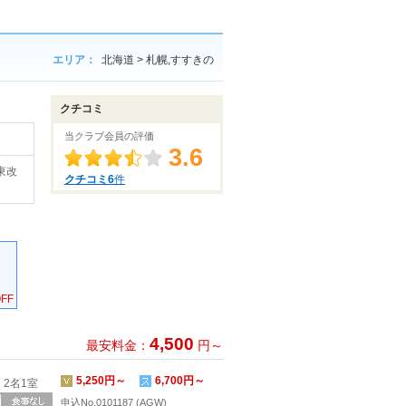
エリア：
北海道 > 札幌,すすきの
クチコミ
当クラブ会員の評価
3.6
東改
クチコミ6
件
FF
4,500
最安料金：
円～
5,250円～
6,700円～
2名1室
申込No.0101187 (AGW)