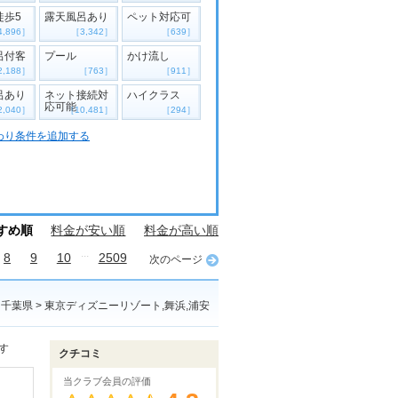
徒歩5
露天風呂あり
ペット対応可
4,896］
［3,342］
［639］
呂付客
プール
かけ流し
2,188］
［763］
［911］
呂あり
ネット接続対
ハイクラス
応可能
2,040］
［10,481］
［294］
わり条件を追加する
すめ順
料金が安い順
料金が高い順
...
8
9
10
2509
次のページ
千葉県 > 東京ディズニーリゾート,舞浜,浦安
す
クチコミ
当クラブ会員の評価