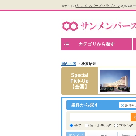
サンメンバーズクラブオフ
当サイトは
会員様専用
カテゴリから探す
国内の宿
検索結果
Special
Pick-Up
【全国】
条件から探す
条件を
全て
宿・ホテル名
プラン名