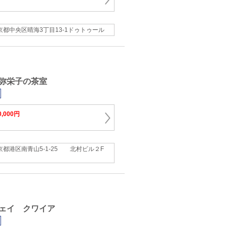
京都中央区晴海3丁目13-1ドゥトゥール
弥栄子の茶室
0,000円
京都港区南青山5‐1‐25 北村ビル２F
ェイ クワイア