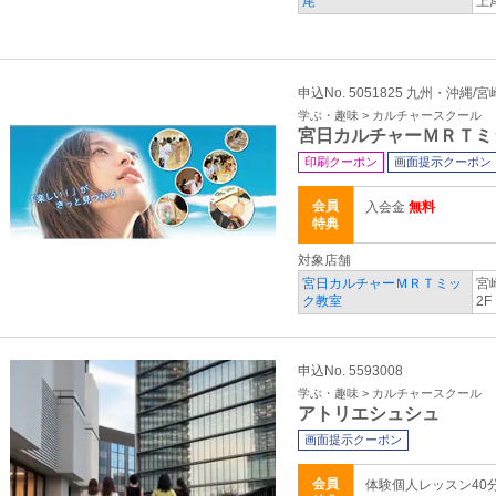
尾
上
申込No. 5051825 九州・沖縄/
学ぶ・趣味 > カルチャースクール
宮日カルチャーＭＲＴミ
印刷クーポン
画面提示クーポン
会員
入会金
無料
特典
対象店舗
宮日カルチャーＭＲＴミッ
宮
ク教室
2F
申込No. 5593008
学ぶ・趣味 > カルチャースクール
アトリエシュシュ
画面提示クーポン
会員
体験個人レッスン40分 