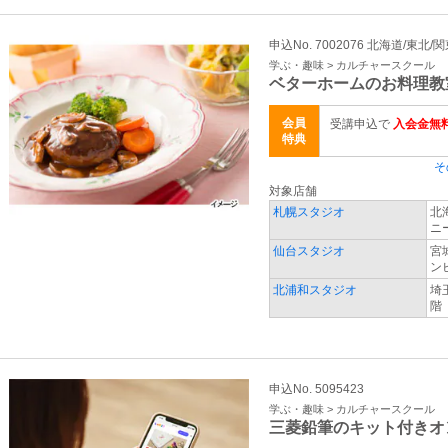
申込No. 7002076 北海道/東北/
学ぶ・趣味 > カルチャースクール
ベターホームのお料理教
会員
受講申込で
入会金無料
特典
そ
対象店舗
札幌スタジオ
北
ニ
仙台スタジオ
宮
ン
北浦和スタジオ
埼
階
申込No. 5095423
学ぶ・趣味 > カルチャースクール
三菱鉛筆のキット付きオ