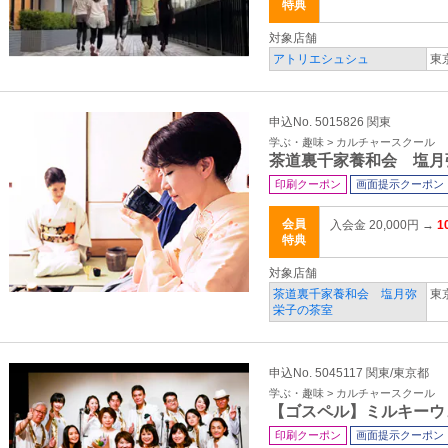
特典
対象店舗
アトリエシュシュ
東
申込No. 5015826 関東
学ぶ・趣味 > カルチャースクール
茶道裏千家養和会 塩月
印刷クーポン
画面提示クーポン
会員
入会金 20,000円 →
1
特典
対象店舗
茶道裏千家養和会 塩月弥
東
栄子の茶室
申込No. 5045117 関東/東京都
学ぶ・趣味 > カルチャースクール
【ゴスペル】ミルキーウ
印刷クーポン
画面提示クーポン