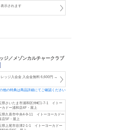
と表示されます
ッジ／メゾンカルチャークラブ
ッジ入会金 入会金無料 6,600円 →
の他の特典は商品詳細にてご確認ください
玉県さいたま市浦和区仲町1-7-1 イトー
ーカドー浦和店4F・屋上
玉県久喜市中央4-9-11 イトーヨーカドー
喜店5F・屋上
玉県上尾市谷津2-1-1 イトーヨーカドー