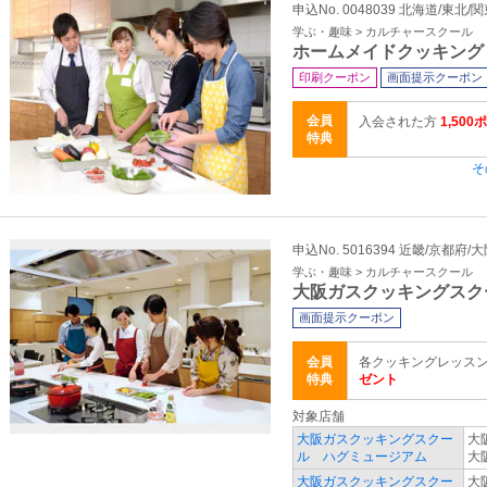
申込No. 0048039 北海道/東北/
学ぶ・趣味 > カルチャースクール
ホームメイドクッキング
印刷クーポン
画面提示クーポン
会員
入会された方
1,50
特典
そ
申込No. 5016394 近畿/京都府
学ぶ・趣味 > カルチャースクール
大阪ガスクッキングスク
画面提示クーポン
会員
各クッキングレッス
特典
ゼント
対象店舗
大阪ガスクッキングスクー
大
ル ハグミュージアム
大
大阪ガスクッキングスクー
大