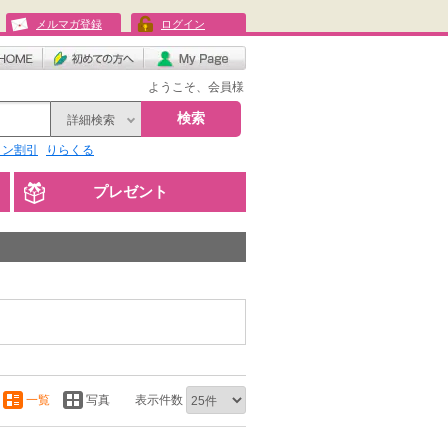
メルマガ登録
ログイン
ようこそ、会員様
検索
詳細検索
リン割引
りらくる
プレゼント
一覧
写真
表示件数