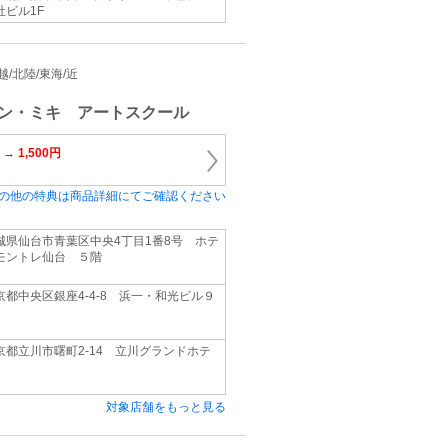
社ビル1F
信越/北陸/東海/近
ン・ミキ アートスクール
 →
1,500円
の他の特典は商品詳細にてご確認ください
城県仙台市青葉区中央4丁目1番8号 ホテ
モントレ仙台 ５階
京都中央区銀座4‐4‐8 浜一・和光ビル９
京都立川市曙町2‐14 立川グランドホテ
対象店舗をもっと見る