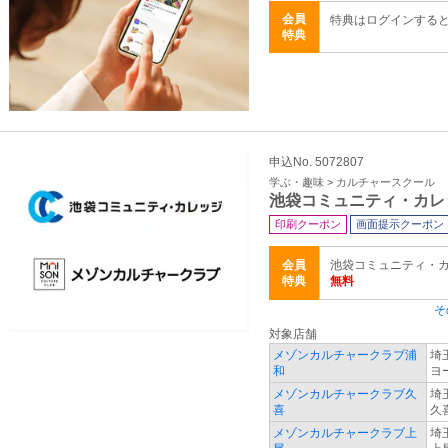
会員
特典はログインする
特典
申込No. 5072807
学ぶ・趣味 > カルチャースクール
池袋コミュニティ・カレ
印刷クーポン
画面提示クーポン
会員
池袋コミュニティ・カレ
特典
無料
そ
対象店舗
メゾンカルチャークラブ浦
埼
和
ヨ
メゾンカルチャークラブ久
埼
喜
久
メゾンカルチャークラブ上
埼