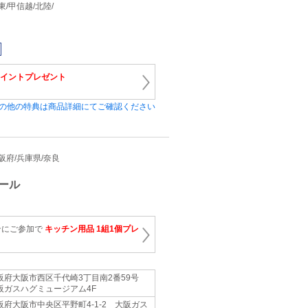
関東/甲信越/北陸/
0ポイントプレゼント
の他の特典は商品詳細にてご確認ください
/大阪府/兵庫県/奈良
ール
ンにご参加で
キッチン用品 1組1個プレ
阪府大阪市西区千代崎3丁目南2番59号
阪ガスハグミュージアム4F
阪府大阪市中央区平野町4-1-2 大阪ガス