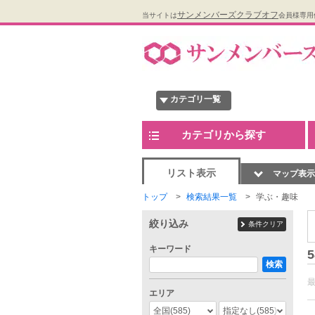
サンメンバーズクラブオフ
当サイトは
会員様専用
カテゴリ一覧
カテゴリから探す
リスト表示
マップ表示
トップ
検索結果一覧
学ぶ・趣味
絞り込み
条件クリア
キーワード
5
検索
エリア
全国
(585)
指定なし
(585)