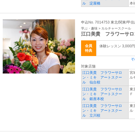
ル 淀屋橋
本
申込No. 7014753 東北/関東/甲
学ぶ・趣味 > カルチャースクール
江口美貴 フラワーサロ
会員
体験レッスン 3,000円
特典
そ
対象店舗
江口美貴 フラワーサロ
宮
ン・ミキ アートスクー
ル
ル 仙台校
江口美貴 フラワーサロ
東
ン・ミキ アートスクー
Ｆ
ル 銀座本校
江口美貴 フラワーサロ
東
ン・ミキ アートスクー
ル
ル 立川校