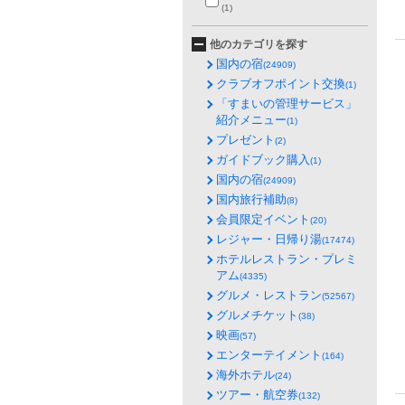
(1)
他のカテゴリを探す
国内の宿
(24909)
クラブオフポイント交換
(1)
「すまいの管理サービス」
紹介メニュー
(1)
プレゼント
(2)
ガイドブック購入
(1)
国内の宿
(24909)
国内旅行補助
(8)
会員限定イベント
(20)
レジャー・日帰り湯
(17474)
ホテルレストラン・プレミ
アム
(4335)
グルメ・レストラン
(52567)
グルメチケット
(38)
映画
(57)
エンターテイメント
(164)
海外ホテル
(24)
ツアー・航空券
(132)