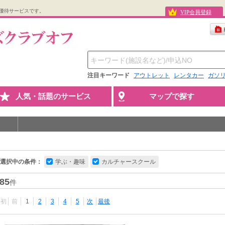
優待サービスです。
VIP会員登録
注目キーワード
アウトレット
レンタカー
ガソ
人気・話題のサービス
マップで探す
選択中の条件：
学ぶ・趣味
カルチャースクール
85
件
最初
前
1
2
3
4
5
次
最後