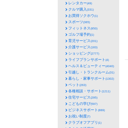
レンタカー
(49)
クルマ購入
(331)
お買得ソクホウ
(1)
スポーツ
(365)
フィットネス
(950)
ゴルフ場予約
(1)
育児サービス
(201)
介護サービス
(183)
ショッピング
(2777)
ライフプランサポート
(4)
ヘルス＆ビューティー
(4040)
引越し・トランクルーム
(31)
暮らし・家事サポート
(1302)
ペット
(263)
各種相談・サポート
(1211)
住宅サービス
(295)
こどもの学び
(597)
ビジネスサポート
(889)
お祝い制度
(7)
クラブオフアプリ
(1)