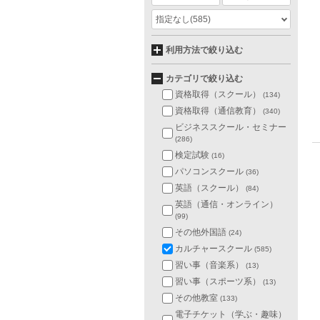
指定なし
(585)
利用方法で絞り込む
カテゴリで絞り込む
資格取得（スクール）
(134)
資格取得（通信教育）
(340)
ビジネススクール・セミナー
(286)
検定試験
(16)
パソコンスクール
(36)
英語（スクール）
(84)
英語（通信・オンライン）
(99)
その他外国語
(24)
カルチャースクール
(585)
習い事（音楽系）
(13)
習い事（スポーツ系）
(13)
その他教室
(133)
電子チケット（学ぶ・趣味）