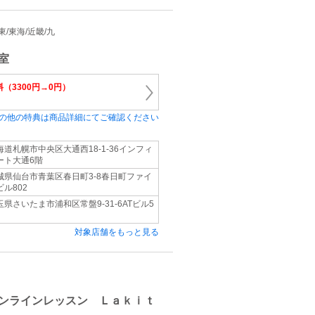
関東/東海/近畿/九
室
（3300円→0円）
の他の特典は商品詳細にてご確認ください
海道札幌市中央区大通西18-1-36インフィ
ート大通6階
城県仙台市青葉区春日町3-8春日町ファイ
ビル802
玉県さいたま市浦和区常盤9-31-6ATビル5
対象店舗をもっと見る
ンラインレッスン Ｌａｋｉｔ