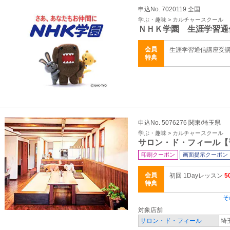
申込No. 7020119 全国
学ぶ・趣味 > カルチャースクール
ＮＨＫ学園 生涯学習通
会員
生涯学習通信講座受
特典
申込No. 5076276 関東/埼玉県
学ぶ・趣味 > カルチャースクール
サロン・ド・フィール【
印刷クーポン
画面提示クーポン
会員
初回 1Dayレッスン
5
特典
そ
対象店舗
サロン・ド・フィール
埼