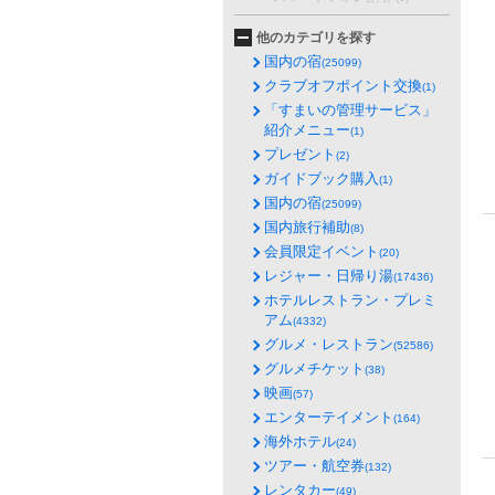
他のカテゴリを探す
国内の宿
(25099)
クラブオフポイント交換
(1)
「すまいの管理サービス」
紹介メニュー
(1)
プレゼント
(2)
ガイドブック購入
(1)
国内の宿
(25099)
国内旅行補助
(8)
会員限定イベント
(20)
レジャー・日帰り湯
(17436)
ホテルレストラン・プレミ
アム
(4332)
グルメ・レストラン
(52586)
グルメチケット
(38)
映画
(57)
エンターテイメント
(164)
海外ホテル
(24)
ツアー・航空券
(132)
レンタカー
(49)