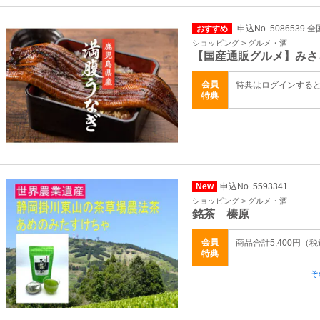
申込No. 5086539 全
おすすめ
ショッピング > グルメ・酒
【国産通販グルメ】みさ
会員
特典はログインする
特典
New
申込No. 5593341
ショッピング > グルメ・酒
銘茶 榛原
会員
商品合計5,400円
特典
そ