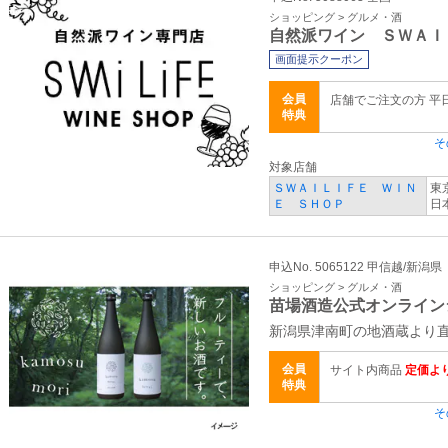
ショッピング > グルメ・酒
自然派ワイン ＳＷＡＩ
画面提示クーポン
会員
店舗でご注文の方 平
特典
そ
対象店舗
ＳＷＡＩＬＩＦＥ ＷＩＮ
東
Ｅ ＳＨＯＰ
日
申込No. 5065122 甲信越/新潟県
ショッピング > グルメ・酒
苗場酒造公式オンライ
新潟県津南町の地酒蔵より
会員
サイト内商品
定価より
特典
そ