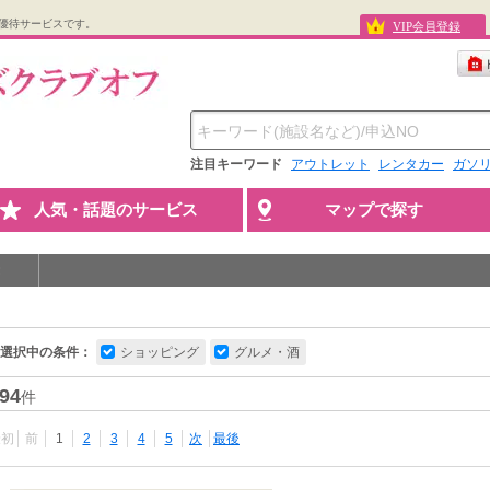
優待サービスです。
VIP会員登録
注目キーワード
アウトレット
レンタカー
ガソ
人気・話題のサービス
マップで探す
選択中の条件：
ショッピング
グルメ・酒
94
件
最初
前
1
2
3
4
5
次
最後