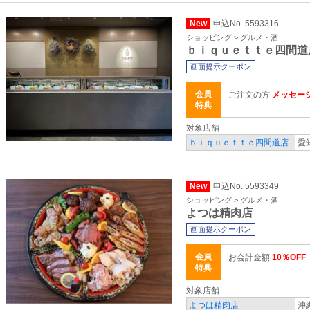
New
申込No. 5593316
ショッピング > グルメ・酒
ｂｉｑｕｅｔｔｅ四間道
画面提示クーポン
会員
ご注文の方
メッセー
特典
対象店舗
ｂｉｑｕｅｔｔｅ四間道店
愛
New
申込No. 5593349
ショッピング > グルメ・酒
よつは精肉店
画面提示クーポン
会員
お会計金額
10％OFF
特典
対象店舗
よつは精肉店
沖