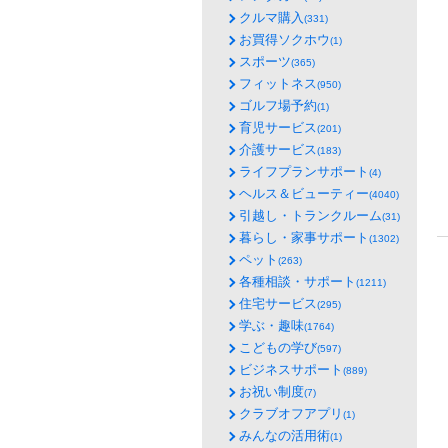
クルマ購入
(331)
お買得ソクホウ
(1)
スポーツ
(365)
フィットネス
(950)
ゴルフ場予約
(1)
育児サービス
(201)
介護サービス
(183)
ライフプランサポート
(4)
ヘルス＆ビューティー
(4040)
引越し・トランクルーム
(31)
暮らし・家事サポート
(1302)
ペット
(263)
各種相談・サポート
(1211)
住宅サービス
(295)
学ぶ・趣味
(1764)
こどもの学び
(597)
ビジネスサポート
(889)
お祝い制度
(7)
クラブオフアプリ
(1)
みんなの活用術
(1)