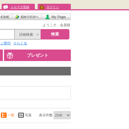
メルマガ登録
ログイン
ようこそ、会員様
検索
詳細検索
リン割引
りらくる
プレゼント
一覧
写真
表示件数