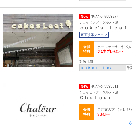
New
申込No. 5593274
ショッピング > グルメ・酒
ｃａｋｅ’ｓ Ｌｅａｆ
画面提示クーポン
会員
ホールケーキご注文
特典
ク1本プレゼント
対象店舗
ｃａｋｅ’ｓ Ｌｅａｆ
千
New
申込No. 5593311
ショッピング > グルメ・酒
Ｃｈａｌｅｕｒ
会員
ご注文の方 （クレジッ
特典
5％OFF
そ