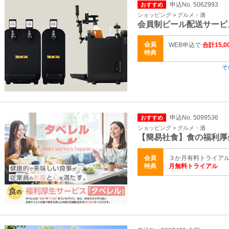
申込No. 5062993
おすすめ
ショッピング > グルメ・酒
会員制ビール配送サービ
会員
WEB申込で
合計15,
特典
そ
申込No. 5099536
おすすめ
ショッピング > グルメ・酒
【簡易社食】食の福利厚
会員
３か月有料トライアル 
特典
月無料トライアル