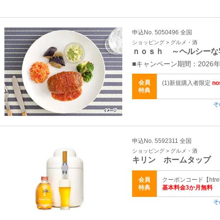
申込No. 5050496 全国
ショッピング > グルメ・酒
ｎｏｓｈ ～ヘルシーな
■キャンペーン期間：2026年
会員
(1)新規購入者限定
n
特典
そ
申込No. 5592311 全国
ショッピング > グルメ・酒
キリン ホームタップ
会員
クーポンコード【htrel
特典
基本料金3か月無料
そ