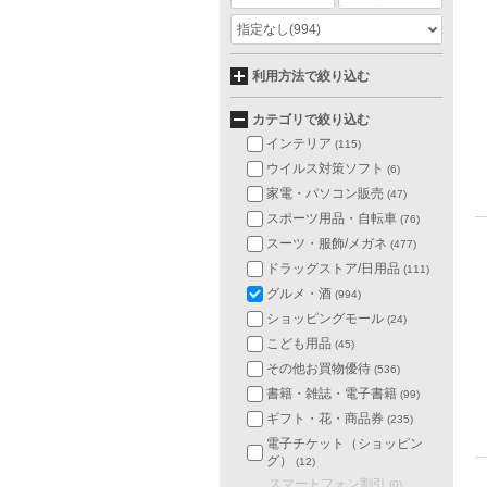
指定なし
(994)
利用方法で絞り込む
カテゴリで絞り込む
インテリア
(115)
ウイルス対策ソフト
(6)
家電・パソコン販売
(47)
スポーツ用品・自転車
(76)
スーツ・服飾/メガネ
(477)
ドラッグストア/日用品
(111)
グルメ・酒
(994)
ショッピングモール
(24)
こども用品
(45)
その他お買物優待
(536)
書籍・雑誌・電子書籍
(99)
ギフト・花・商品券
(235)
電子チケット（ショッピン
グ）
(12)
スマートフォン割引
(0)