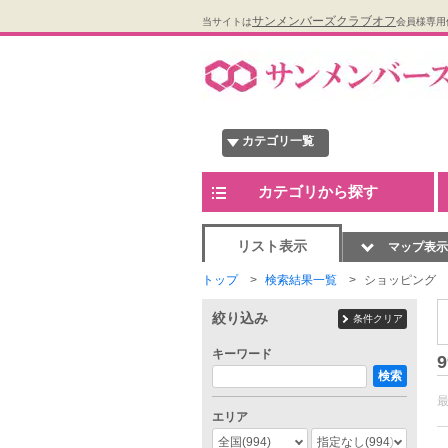
サンメンバーズクラブオフ
当サイトは
会員様専用
カテゴリ一覧
カテゴリから探す
リスト表示
マップ表示
トップ
検索結果一覧
ショッピング
絞り込み
条件クリア
キーワード
9
検索
エリア
全国
(994)
指定なし
(994)