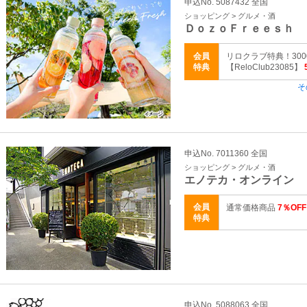
申込No. 5087432 全国
ショッピング > グルメ・酒
ＤｏｚｏＦｒｅｅｓｈ
会員
リロクラブ特典！30
特典
【ReloClub23085】
そ
申込No. 7011360 全国
ショッピング > グルメ・酒
エノテカ・オンライン
会員
通常価格商品
7％OFF
特典
申込No. 5088063 全国