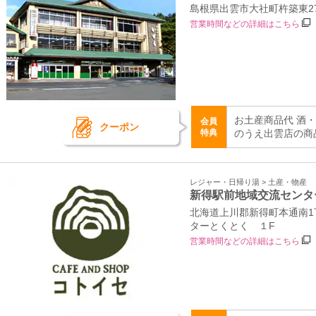
島根県出雲市大社町杵築東2
営業時間などの詳細はこちら
お土産商品代 酒
会員
クーポン
特典
のうえ出雲店の商
レジャー・日帰り湯 > 土産・物産
新得駅前地域交流センタ
北海道上川郡新得町本通南1丁
ターとくとく １F
営業時間などの詳細はこちら