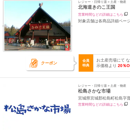
レジャー・日帰り湯 > 土産・物産
北海道きのこ王国
営業時間などの詳細はこちら
対象店舗は各商品詳細ペー
お土産売場にて 
会員
クーポン
特典
示価格より
20％O
レジャー・日帰り湯 > 土産・物産
松島さかな市場
宮城県宮城郡松島町松島字普
営業時間などの詳細はこちら