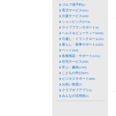
ゴルフ場予約
(1)
育児サービス
(201)
介護サービス
(183)
ショッピング
(2773)
ライフプランサポート
(4)
ヘルス＆ビューティー
(4036)
引越し・トランクルーム
(31)
暮らし・家事サポート
(1302)
ペット
(263)
各種相談・サポート
(1211)
住宅サービス
(295)
学ぶ・趣味
(1763)
こどもの学び
(597)
ビジネスサポート
(889)
お祝い制度
(7)
クラブオフアプリ
(1)
みんなの活用術
(1)