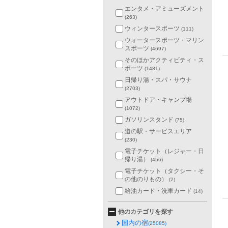
エンタメ・アミューズメント
(263)
ウィンタースポーツ
(111)
ウォータースポーツ・マリン
スポーツ
(4697)
そのほかアクティビティ・ス
ポーツ
(1481)
日帰り湯・スパ・サウナ
(2703)
アウトドア・キャンプ場
(1072)
ガソリンスタンド
(75)
道の駅・サービスエリア
(230)
電子チケット（レジャー・日
帰り湯）
(456)
電子チケット（タクシー・そ
の他のりもの）
(2)
給油カード・洗車カード
(14)
他のカテゴリを探す
国内の宿
(25085)