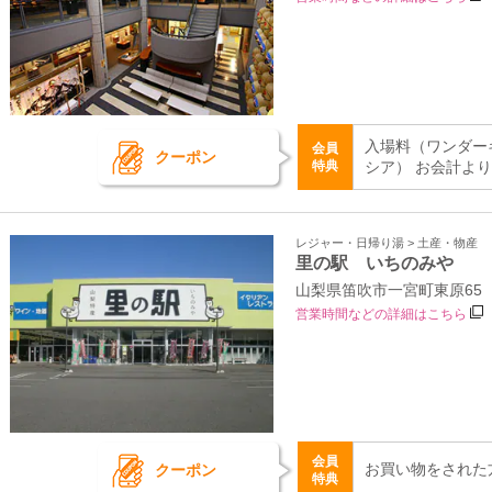
入場料（ワンダー
会員
クーポン
特典
シア） お会計よ
レジャー・日帰り湯 > 土産・物産
里の駅 いちのみや
山梨県笛吹市一宮町東原65
営業時間などの詳細はこちら
会員
お買い物をされた
クーポン
特典