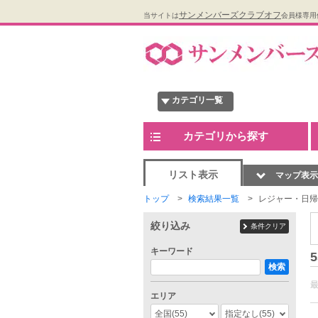
サンメンバーズクラブオフ
当サイトは
会員様専用
カテゴリ一覧
カテゴリから探す
リスト表示
マップ表示
トップ
検索結果一覧
レジャー・日帰
絞り込み
条件クリア
キーワード
5
検索
エリア
全国
(55)
指定なし
(55)