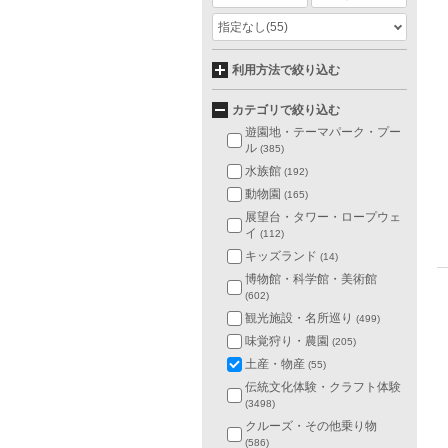
指定なし
(55)
利用方法で絞り込む
カテゴリで絞り込む
遊園地・テーマパーク・プー
ル
(385)
水族館
(192)
動物園
(165)
展望台・タワー・ロープウェ
イ
(112)
キッズランド
(14)
博物館・科学館・美術館
(602)
観光施設・名所巡り
(499)
味覚狩り・農園
(205)
土産・物産
(55)
伝統文化体験・クラフト体験
(3498)
クルーズ・その他乗り物
(586)