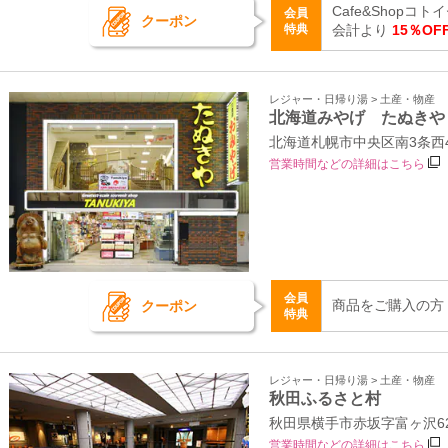
Cafe&Shopコ
会員
クーポン
特典
会計より
15％OF
レジャー・日帰り湯 > 土産・物産
北海道みやげ たぬきや
北海道札幌市中央区南3条西
営業時間などの詳細はこちら
会員
商品をご購入の方
クーポン
特典
レジャー・日帰り湯 > 土産・物産
秋田ふるさと村
秋田県横手市赤坂字富ヶ沢62
営業時間などの詳細はこちら