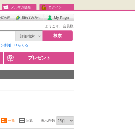
メルマガ登録
ログイン
ようこそ、会員様
検索
詳細検索
リン割引
りらくる
プレゼント
一覧
写真
表示件数