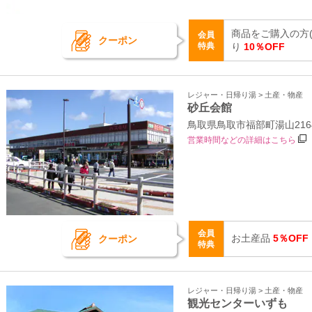
商品をご購入の方(
会員
クーポン
特典
り
10％OFF
レジャー・日帰り湯 > 土産・物産
砂丘会館
鳥取県鳥取市福部町湯山216
営業時間などの詳細はこちら
会員
お土産品
5％OFF
クーポン
特典
レジャー・日帰り湯 > 土産・物産
観光センターいずも