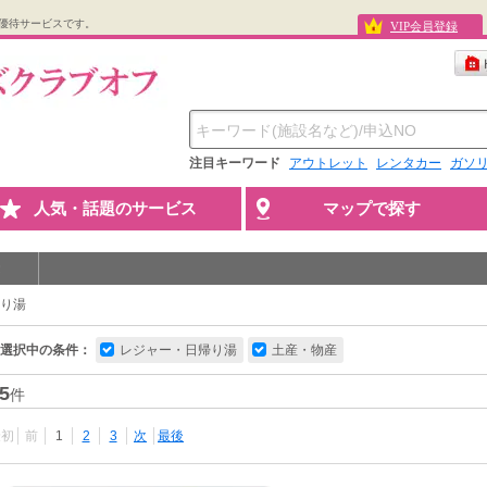
優待サービスです。
VIP会員登録
注目キーワード
アウトレット
レンタカー
ガソ
人気・話題のサービス
マップで探す
り湯
選択中の条件：
レジャー・日帰り湯
土産・物産
5
件
最初
前
1
2
3
次
最後