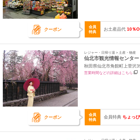
会員
お土産品代
10％O
クーポン
特典
レジャー・日帰り湯 > 土産・物産
仙北市観光情報センター
秋田県仙北市角館町上菅沢39
営業時間などの詳細はこちら
会員
会員特典
ちょっぴ
クーポン
特典