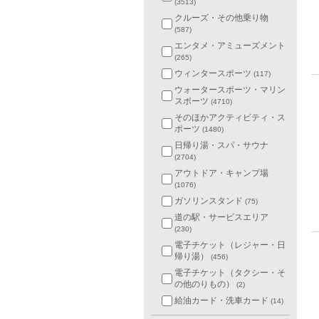
(3513)
クルーズ・その他乗り物
(587)
エンタメ・アミューズメント
(265)
ウィンタースポーツ
(117)
ウォータースポーツ・マリン
スポーツ
(4710)
そのほかアクティビティ・ス
ポーツ
(1480)
日帰り湯・スパ・サウナ
(2704)
アウトドア・キャンプ場
(1076)
ガソリンスタンド
(75)
道の駅・サービスエリア
(230)
電子チケット（レジャー・日
帰り湯）
(456)
電子チケット（タクシー・そ
の他のりもの）
(2)
給油カード・洗車カード
(14)