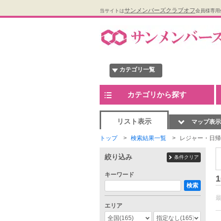
サンメンバーズクラブオフ
当サイトは
会員様専用
カテゴリ一覧
カテゴリから探す
リスト表示
マップ表示
トップ
検索結果一覧
レジャー・日帰
絞り込み
条件クリア
キーワード
1
検索
エリア
全国
(165)
指定なし
(165)