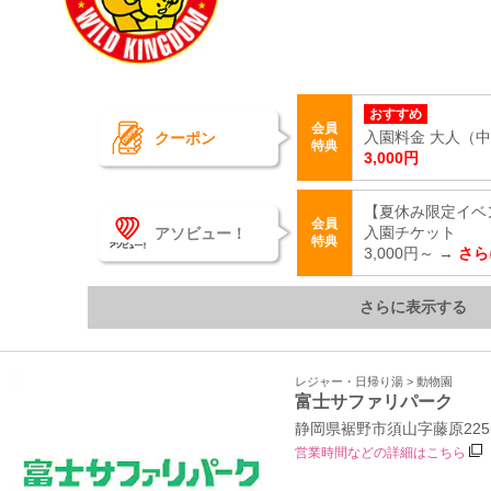
おすすめ
会員
クーポン
入園料金 大人（中学
特典
3,000円
【夏休み限定イベ
会員
アソビュー！
入園チケット
特典
3,000円～ →
さら
さらに表示する
レジャー・日帰り湯 > 動物園
富士サファリパーク
静岡県裾野市須山字藤原2255
営業時間などの詳細はこちら