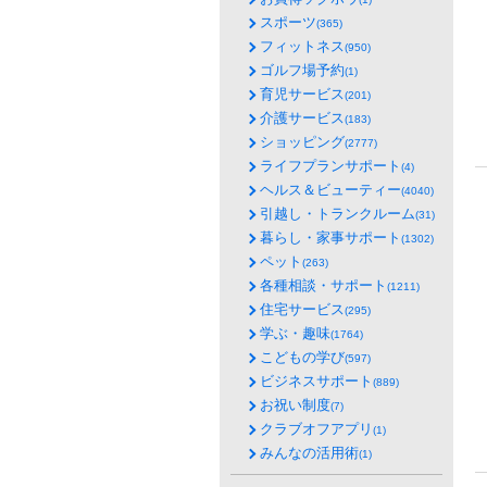
スポーツ
(365)
フィットネス
(950)
ゴルフ場予約
(1)
育児サービス
(201)
介護サービス
(183)
ショッピング
(2777)
ライフプランサポート
(4)
ヘルス＆ビューティー
(4040)
引越し・トランクルーム
(31)
暮らし・家事サポート
(1302)
ペット
(263)
各種相談・サポート
(1211)
住宅サービス
(295)
学ぶ・趣味
(1764)
こどもの学び
(597)
ビジネスサポート
(889)
お祝い制度
(7)
クラブオフアプリ
(1)
みんなの活用術
(1)