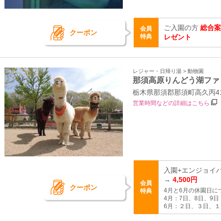
ご入園の方
総合案
会員
クーポン
特典
レゼント
レジャー・日帰り湯 > 動物園
那須高原りんどう湖ファ
栃木県那須郡那須町高久丙41
営業時間などの詳細はこちら
入園+エンジョイパ
→
4,500円
会員
クーポン
4月と6月の休園日に
特典
4月：7日、8日、9日
6月：２日、３日、