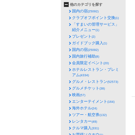
他のカテゴリを探す
国内の宿
(25092)
クラブオフポイント交換
(1)
「すまいの管理サービス」
紹介メニュー
(1)
プレゼント
(2)
ガイドブック購入
(1)
国内の宿
(25092)
国内旅行補助
(8)
会員限定イベント
(20)
ホテルレストラン・プレミ
アム
(4334)
グルメ・レストラン
(52573)
グルメチケット
(38)
映画
(57)
エンターテイメント
(164)
海外ホテル
(24)
ツアー・航空券
(132)
レンタカー
(49)
クルマ購入
(331)
お買得ソクホウ
(1)