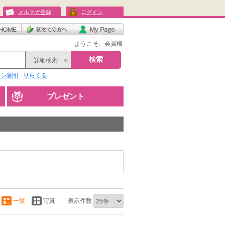
メルマガ登録
ログイン
ようこそ、会員様
検索
詳細検索
リン割引
りらくる
プレゼント
一覧
写真
表示件数