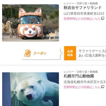
レジャー・日帰り湯 > 動物園
秋吉台サファリランド
山口県美祢市美東町赤1212
営業時間などの詳細はこちら
サファリゲート入
会員
クーポン
特典
あい広場入園料を
レジャー・日帰り湯 > 動物園
札幌市円山動物園
北海道札幌市中央区宮ケ丘3‐
営業時間などの詳細はこちら