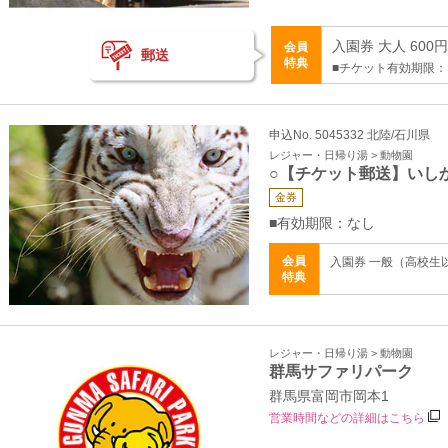
入園券 大人 600
会員
郵送
特典
■チケット有効期限：
申込No. 5045332 北陸/石川県
レジャー・日帰り湯 > 動物園
○【チケット郵送】いし
金券
■有効期限：なし
会員
入園券 一般（高校生以
特典
レジャー・日帰り湯 > 動物園
群馬サファリパーク
群馬県富岡市岡本1
営業時間などの詳細はこちら