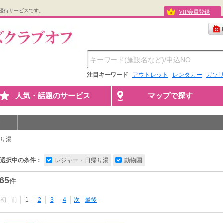
優待サービスです。
VIP会員登録
注目キーワード
アウトレット
レンタカー
ガソ
人気・話題のサービス
マップで探す
り湯
選択中の条件：
レジャー・日帰り湯
動物園
65
件
最初
前
1
2
3
4
次
最後