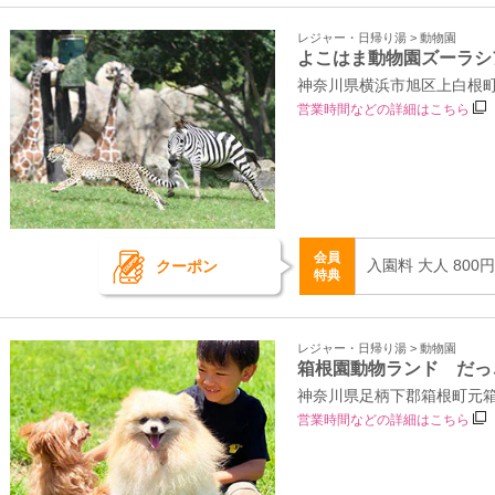
レジャー・日帰り湯 > 動物園
よこはま動物園ズーラシ
神奈川県横浜市旭区上白根町1
営業時間などの詳細はこちら
会員
入園料 大人 800
クーポン
特典
レジャー・日帰り湯 > 動物園
箱根園動物ランド だっ
神奈川県足柄下郡箱根町元箱
営業時間などの詳細はこちら