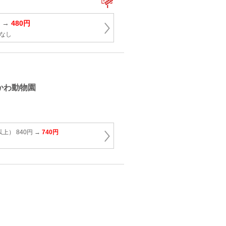
円 →
480円
なし
かわ動物園
上） 840円 →
740円