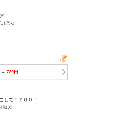
ア
175‐1
円 →
720円
こして！ＺＯＯ！
根139