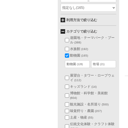
指定なし
(165)
利用方法で絞り込む
カテゴリで絞り込む
遊園地・テーマパーク・プー
ル
(388)
水族館
(192)
動物園
(165)
動物園
牧場
(128)
(21)
展望台・タワー・ロープウェ
イ
(112)
キッズランド
(14)
博物館・科学館・美術館
(604)
観光施設・名所巡り
(500)
味覚狩り・農園
(207)
土産・物産
(55)
伝統文化体験・クラフト体験