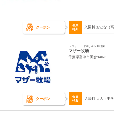
会員
入園料 おとな（高校
クーポン
特典
レジャー・日帰り湯 > 動物園
マザー牧場
千葉県富津市田倉940‐3
会員
入場料 大人（中学生
クーポン
特典