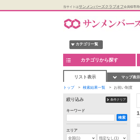
サンメンバーズクラブオフ
当サイトは
会員様専用
カテゴリ一覧
カテゴリから探す
リスト表示
マップ表示
トップ
検索結果一覧
お祝い制度
絞り込み
条件クリア
キーワード
1
検索
エリア
全国
(1)
指定なし
(1)