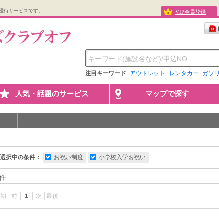
優待サービスです。
VIP会員登録
注目キーワード
アウトレット
レンタカー
ガソ
人気・話題のサービス
マップで探す
選択中の条件：
お祝い制度
小学校入学お祝い
件
最初
前
1
次
最後