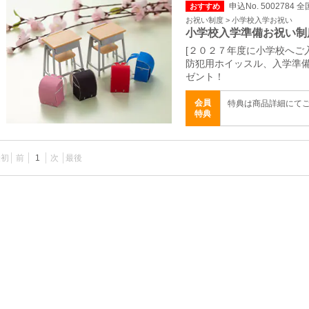
申込No. 5002784 全
おすすめ
お祝い制度 > 小学校入学お祝い
小学校入学準備お祝い制
[２０２７年度に小学校へご
防犯用ホイッスル、入学準
ゼント！
会員
特典は商品詳細にて
特典
最初
前
1
次
最後