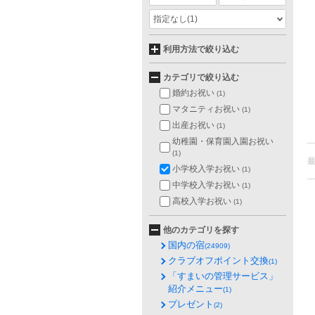
指定なし
(1)
利用方法で絞り込む
カテゴリで絞り込む
婚約お祝い
(1)
マタニティお祝い
(1)
出産お祝い
(1)
幼稚園・保育園入園お祝い
(1)
小学校入学お祝い
(1)
中学校入学お祝い
(1)
高校入学お祝い
(1)
他のカテゴリを探す
国内の宿
(24909)
クラブオフポイント交換
(1)
「すまいの管理サービス」
紹介メニュー
(1)
プレゼント
(2)