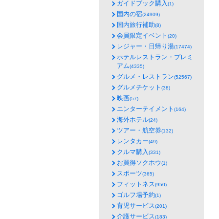
ガイドブック購入
(1)
国内の宿
(24909)
国内旅行補助
(8)
会員限定イベント
(20)
レジャー・日帰り湯
(17474)
ホテルレストラン・プレミ
アム
(4335)
グルメ・レストラン
(52567)
グルメチケット
(38)
映画
(57)
エンターテイメント
(164)
海外ホテル
(24)
ツアー・航空券
(132)
レンタカー
(49)
クルマ購入
(331)
お買得ソクホウ
(1)
スポーツ
(365)
フィットネス
(950)
ゴルフ場予約
(1)
育児サービス
(201)
介護サービス
(183)