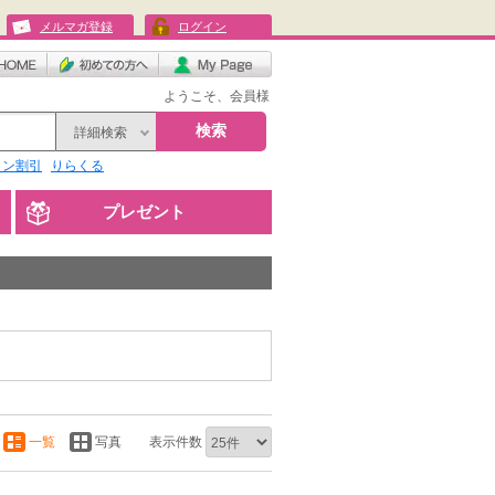
メルマガ登録
ログイン
ようこそ、会員様
検索
詳細検索
リン割引
りらくる
プレゼント
一覧
写真
表示件数