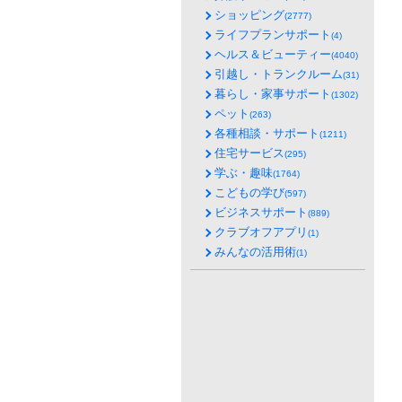
ショッピング
(2777)
ライフプランサポート
(4)
ヘルス＆ビューティー
(4040)
引越し・トランクルーム
(31)
暮らし・家事サポート
(1302)
ペット
(263)
各種相談・サポート
(1211)
住宅サービス
(295)
学ぶ・趣味
(1764)
こどもの学び
(597)
ビジネスサポート
(889)
クラブオフアプリ
(1)
みんなの活用術
(1)