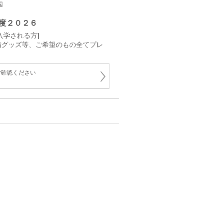
国
度２０２６
入学される方]
備グッズ等、ご希望のもの全てプレ
ご確認ください