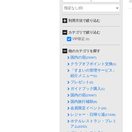
指定なし
(0)
利用方法で絞り込む
カテゴリで絞り込む
VIP限定
(0)
他のカテゴリを探す
国内の宿
(25087)
クラブオフポイント交換
(1)
「すまいの管理サービス」
紹介メニュー
(1)
プレゼント
(2)
ガイドブック購入
(1)
国内の宿
(25087)
国内旅行補助
(8)
会員限定イベント
(20)
レジャー・日帰り湯
(17436)
ホテルレストラン・プレミ
アム
(4332)