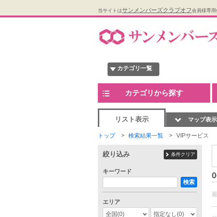
サンメンバーズクラブオフ
当サイトは
会員様専用
カテゴリ一覧
カテゴリから探す
リスト表示
マップ表示
トップ
検索結果一覧
VIPサービス
絞り込み
条件クリア
キーワード
0
検索
エリア
全国
(0)
指定なし
(0)