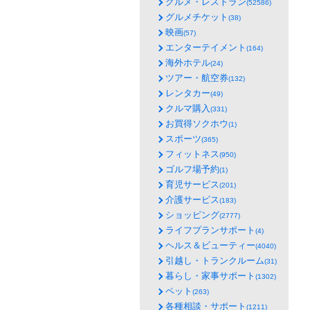
グルメ・レストラン
(52586)
グルメチケット
(38)
映画
(57)
エンターテイメント
(164)
海外ホテル
(24)
ツアー・航空券
(132)
レンタカー
(49)
クルマ購入
(331)
お買得ソクホウ
(1)
スポーツ
(365)
フィットネス
(950)
ゴルフ場予約
(1)
育児サービス
(201)
介護サービス
(183)
ショッピング
(2777)
ライフプランサポート
(4)
ヘルス＆ビューティー
(4040)
引越し・トランクルーム
(31)
暮らし・家事サポート
(1302)
ペット
(263)
各種相談・サポート
(1211)