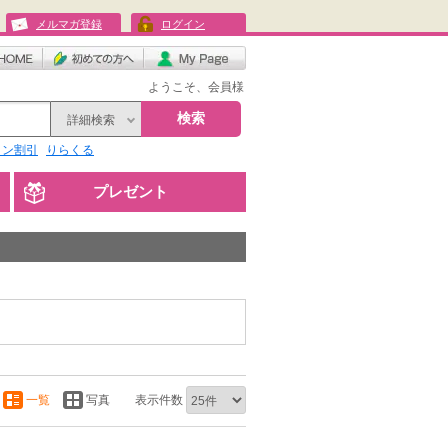
メルマガ登録
ログイン
ようこそ、会員様
検索
詳細検索
リン割引
りらくる
プレゼント
一覧
写真
表示件数