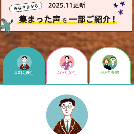
60代夫婦
40代男性
40代女性