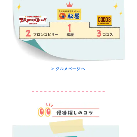
グルメページへ