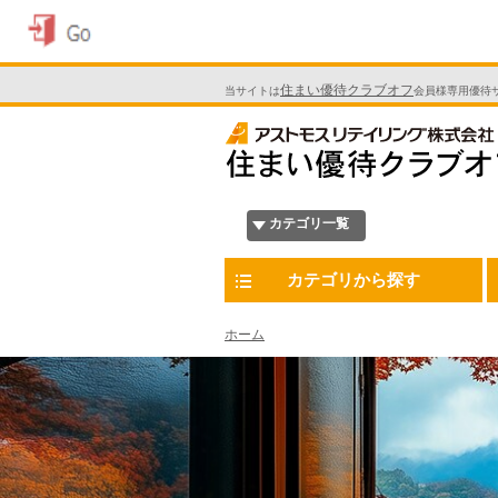
住まい優待クラブオフ
当サイトは
会員様専用優待
カテゴリ一覧
カテゴリから探す
ホーム