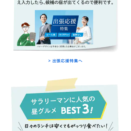
出張応援特集へ