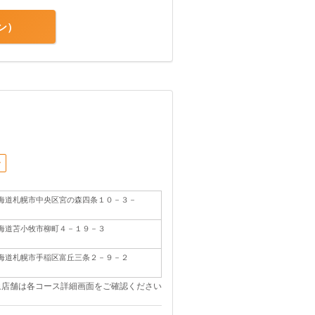
ン
ン
海道札幌市中央区宮の森四条１０－３－
８
海道苫小牧市柳町４－１９－３
１
海道札幌市手稲区富丘三条２－９－２
４
象店舗は各コース詳細画面をご確認ください