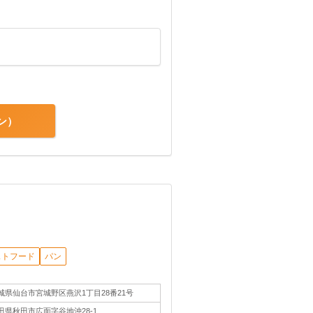
ン
ストフード
パン
城県仙台市宮城野区燕沢1丁目28番21号
田県秋田市広面字谷地沖28-1