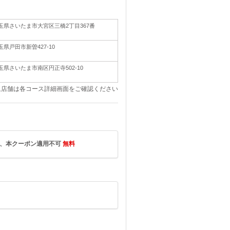
玉県さいたま市大宮区三橋2丁目367番
玉県戸田市新曽427-10
玉県さいたま市南区円正寺502-10
象店舗は各コース詳細画面をご確認ください
は、本クーポン適用不可
無料