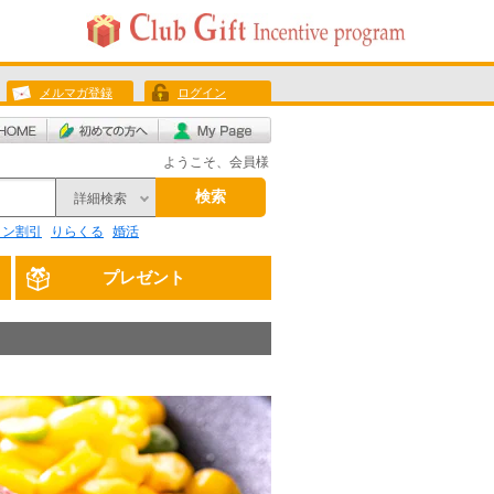
メルマガ登録
ログイン
ようこそ、会員様
検索
詳細検索
リン割引
りらくる
婚活
プレゼント