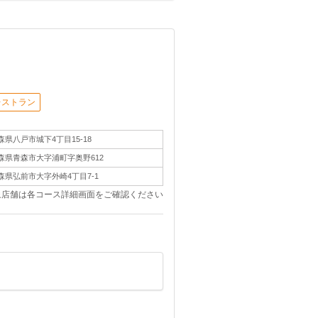
レストラン
森県八戸市城下4丁目15-18
森県青森市大字浦町字奥野612
森県弘前市大字外崎4丁目7-1
象店舗は各コース詳細画面をご確認ください