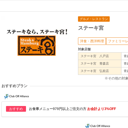
グルメ・レストラン
ステーキ宮
洋食・西洋料理
ファミリー
対象店舗
ステーキ宮 八戸店
青
ステーキ宮 青森店
青
ステーキ宮 弘前店
青
※その他の対
おすすめプラン
おすすめ
お食事メニュー979円以上ご注文の方
お会計より3%OFF