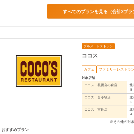
すべてのプランを見る
合計2プラ
グルメ・レストラン
ココス
カフェ
ファミリーレストラ
対象店舗
ココス 札幌宮の森店
北
ココス 苫小牧店
北
ココス 富丘店
北
※その他の対
おすすめプラン