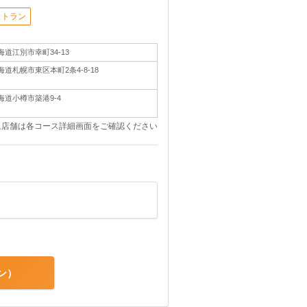
ストラン
海道江別市幸町34-13
海道札幌市東区本町2条4-8-18
海道小樽市築港9-4
象店舗は各コース詳細画面をご確認ください
ン