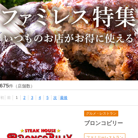
675
件（店舗数）
最初
前
1
2
3
4
5
次
最後
グルメ・レストラン
ブロンコビリー
ファミリーレストラン