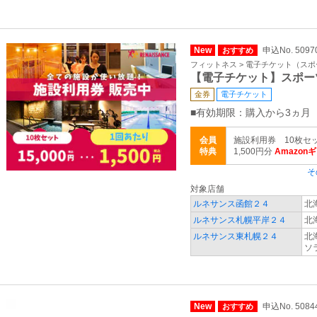
New
申込No. 5097
おすすめ
フィットネス > 電子チケット（ス
【電子チケット】スポー
金券
電子チケット
■有効期限：購入から3ヵ月
会員
施設利用券 10枚セ
特典
1,500円分
Amazon
そ
対象店舗
ルネサンス函館２４
北
ルネサンス札幌平岸２４
北
ルネサンス東札幌２４
北
ソ
New
申込No. 5084
おすすめ