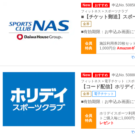
New
申込No. 5085
おすすめ
フィットネス > スポーツクラブ
■【チケット郵送】スポ
金券
■有効期限：お申込み画面に
会員
施設利用券20枚セッ
特典
1,000円分
Amazon
そ
New
申込No. 5088
おすすめ
フィットネス > 電子チケット（ス
【コード配信】ホリデイ
金券
電子チケット
■有効期限：お申込み画面に
ホリデイスポーツ利用
会員
トご購入毎に1,000
特典
レゼント
そ