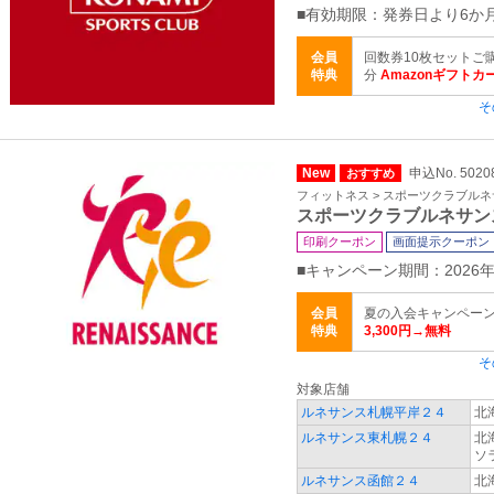
■有効期限：発券日より6か
会員
回数券10枚セットご購
特典
分
Amazonギフトカ
そ
New
申込No. 502
おすすめ
フィットネス > スポーツクラブル
スポーツクラブルネサン
印刷クーポン
画面提示クーポン
■キャンペーン期間：2026年
会員
夏の入会キャンペーン
特典
3,300円→無料
そ
対象店舗
ルネサンス札幌平岸２４
北
ルネサンス東札幌２４
北
ソ
ルネサンス函館２４
北