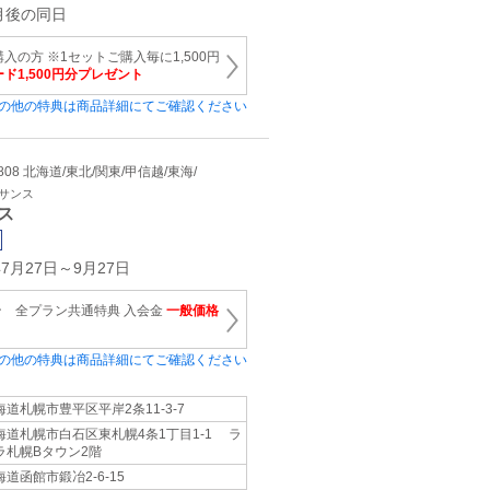
月後の同日
入の方 ※1セットご購入毎に1,500円
ード1,500円分プレゼント
の他の特典は商品詳細にてご確認ください
0808 北海道/東北/関東/甲信越/東海/
ネサンス
ス
7月27日～9月27日
 全プラン共通特典 入会金
一般価格
の他の特典は商品詳細にてご確認ください
海道札幌市豊平区平岸2条11-3-7
海道札幌市白石区東札幌4条1丁目1-1 ラ
ラ札幌Bタウン2階
海道函館市鍛冶2-6-15