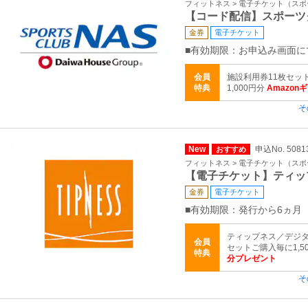
フィットネス > 電子チケット（ス
【コード配信】スポーツ
金券
電子チケット
■有効期限：お申込み画面に
会員
施設利用券11枚セッ
特典
1,000円分
Amazon
そ
New
申込No. 5081
おすすめ
フィットネス > 電子チケット（ス
【電子チケット】ティッ
金券
電子チケット
■有効期限：発行から6ヵ月
ティップネス／デジタ
会員
セットご購入毎に1,5
特典
分プレゼント
そ