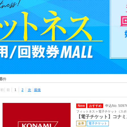
8
件
最初
前
1
2
次
最後
New
申込No. 5097
おすすめ
フィットネス > 電子チケット（ス
【電子チケット】コナミ
金券
電子チケット