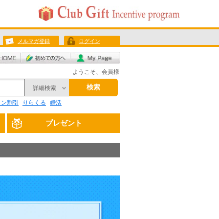
メルマガ登録
ログイン
ようこそ、会員様
検索
詳細検索
リン割引
りらくる
婚活
プレゼント