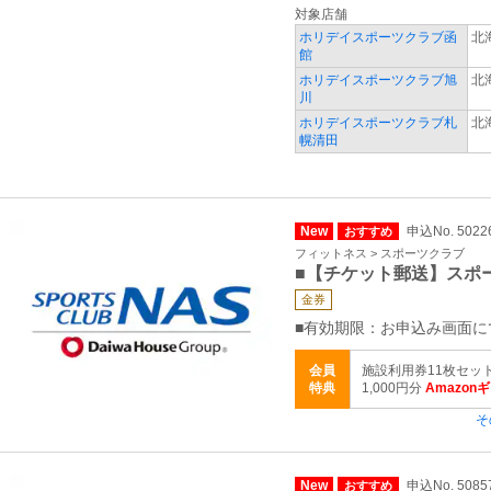
対象店舗
ホリデイスポーツクラブ函
北
館
ホリデイスポーツクラブ旭
北
川
ホリデイスポーツクラブ札
北
幌清田
New
申込No. 5022
おすすめ
フィットネス > スポーツクラブ
■【チケット郵送】スポ
金券
■有効期限：お申込み画面に
会員
施設利用券11枚セッ
特典
1,000円分
Amazon
そ
New
申込No. 5085
おすすめ