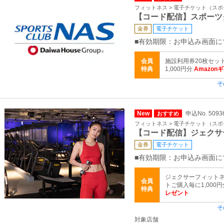
フィットネス > 電子チケット（ス
【コード配信】スポーツ
金券
電子チケット
■有効期限：お申込み画面に
会員
施設利用券20枚セッ
特典
1,000円分
Amazon
そ
New
申込No. 5093
おすすめ
フィットネス > 電子チケット（ス
【コード配信】ジェクサ
金券
電子チケット
■有効期限：お申込み画面に
ジェクサーフィットネ
会員
トご購入毎に1,000
特典
レゼント
そ
対象店舗