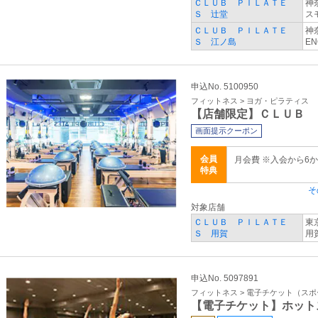
ＣＬＵＢ ＰＩＬＡＴＥ
神
Ｓ 辻堂
ス
ＣＬＵＢ ＰＩＬＡＴＥ
神
Ｓ 江ノ島
EN
申込No. 5100950
フィットネス > ヨガ・ピラティス
【店舗限定】ＣＬＵＢ 
画面提示クーポン
会員
月会費 ※入会から6
特典
そ
対象店舗
ＣＬＵＢ ＰＩＬＡＴＥ
東
Ｓ 用賀
用
申込No. 5097891
フィットネス > 電子チケット（ス
【電子チケット】ホット