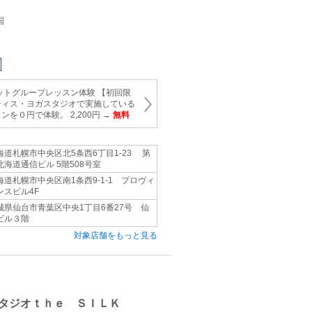
国
ットグループレッスン体験 【初回限
ティス・ヨガスタジオで実施している
を０円で体験。 2,200円 →
無料
海道札幌市中央区北5条西6丁目1-23 第
北海道通信ビル 5階508号室
海道札幌市中央区南1条西9-1-1 プロヴィ
ンスビル4F
城県仙台市青葉区中央1丁目6番27号 仙
ビル３階
対象店舗をもっと見る
タジオｔｈｅ ＳＩＬＫ