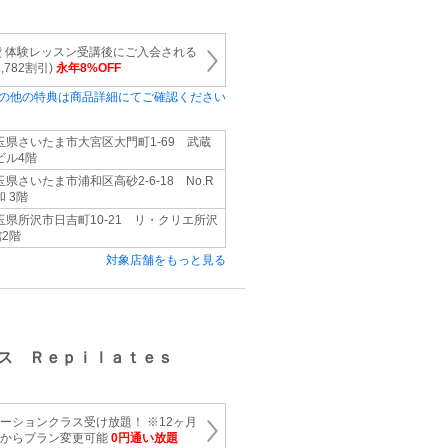
 体験レッスン受講後にご入会される
782割引)
永年8%OFF
の他の特典は商品詳細にてご確認ください
玉県さいたま市大宮区大門町1-69 武蔵
ビル4階
玉県さいたま市浦和区高砂2-6-18 No.R
和 3階
玉県所沢市日吉町10-21 リ・クリエ所沢
館2階
対象店舗をもっと見る
ス Ｒｅｐｉｌａｔｅｓ
テーションクラス受け放題！ ※12ヶ月
目からプラン変更可能
0円通い放題