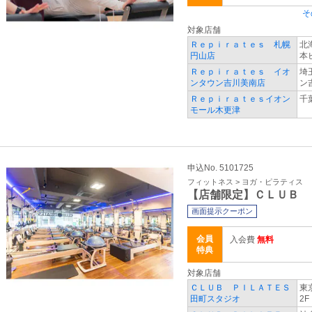
そ
対象店舗
Ｒｅｐｉｒａｔｅｓ 札幌
北
円山店
本
Ｒｅｐｉｒａｔｅｓ イオ
埼
ンタウン吉川美南店
ン
Ｒｅｐｉｒａｔｅｓイオン
千
モール木更津
申込No. 5101725
フィットネス > ヨガ・ピラティス
【店舗限定】ＣＬＵＢ 
画面提示クーポン
会員
入会費
無料
特典
対象店舗
ＣＬＵＢ ＰＩＬＡＴＥＳ
東
田町スタジオ
2F