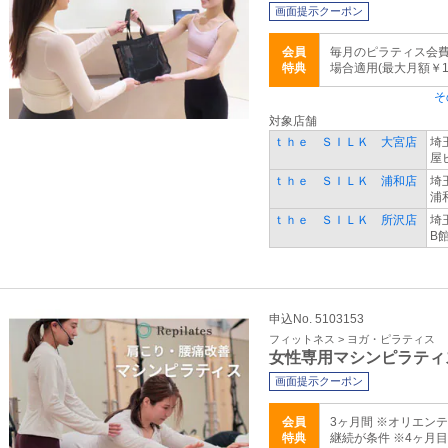
画面提示クーポン
会員
毎月のピラティス会費
特典
場合適用(最大月額￥1,
そ
対象店舗
ｔｈｅ ＳＩＬＫ 大宮店
埼
屋
ｔｈｅ ＳＩＬＫ 浦和店
埼
浦
ｔｈｅ ＳＩＬＫ 所沢店
埼
B
申込No. 5103153
フィットネス > ヨガ・ピラティス
女性専用マシンピラティ
画面提示クーポン
会員
3ヶ月間 ※オリエン
特典
継続が条件 ※4ヶ月