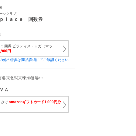
国
ポーツクラブ）
ｐｌａｃｅ 回数券
後
５回券 ピラティス・ヨガ（マット・
9,900円
の他の特典は商品詳細にてご確認ください
 北海道/東北/関東/東海/近畿/中
ＶＡ
込みで
amazonギフトカード1,000円分