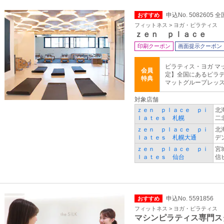
申込No. 5082605 全
おすすめ
フィットネス > ヨガ・ピラティス
ｚｅｎ ｐｌａｃｅ
印刷クーポン
画面提示クーポン
ピラティス・ヨガ マ
会員
定】全国にあるピラ
特典
マットグループレッスン
対象店舗
ｚｅｎ ｐｌａｃｅ ｐｉ
北
ｌａｔｅｓ 札幌
二
ｚｅｎ ｐｌａｃｅ ｐｉ
北
ｌａｔｅｓ 札幌大通
デ
ｚｅｎ ｐｌａｃｅ ｐｉ
宮
ｌａｔｅｓ 仙台
信
申込No. 5591856
おすすめ
フィットネス > ヨガ・ピラティス
マシンピラティス専門ス