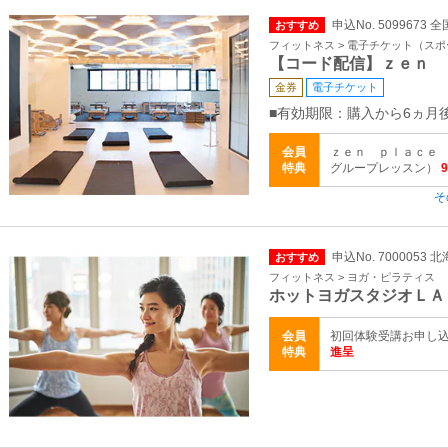
申込No. 5099673 全
おすすめ
フィットネス > 電子チケット（ス
【コード配信】ｚｅｎ 
金券
電子チケット
■有効期限：購入から6ヵ月
会員
ｚｅｎ ｐｌａｃｅ 
特典
グループレッスン）
そ
申込No. 7000053
おすすめ
フィットネス > ヨガ・ピラティス
ホットヨガスタジオＬＡ
会員
初回体験受講お申し
特典
進呈