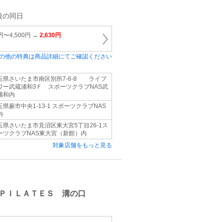
後の同日
円〜4,500円 →
2,630円
の他の特典は商品詳細にてご確認ください
玉県さいたま市南区別所7‐6‐8 ライブ
ワー武蔵浦和3Ｆ スポーツクラブNAS武
浦和内
玉県蕨市中央1-13-1 スポーツクラブNAS
内
玉県さいたま市見沼区東大宮5丁目26-1ス
ーツクラブNAS東大宮（新館）内
対象店舗をもっと見る
ＰＩＬＡＴＥＳ 溝の口