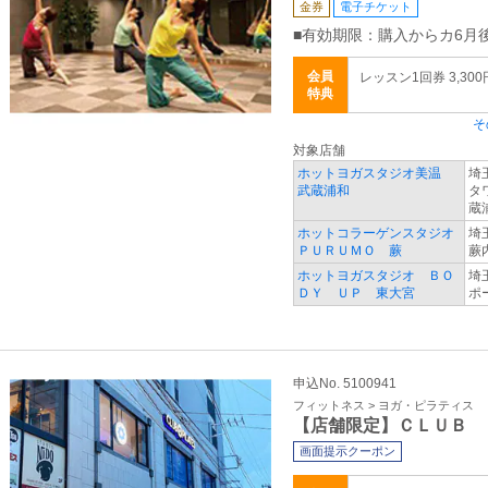
金券
電子チケット
■有効期限：購入からカ6月
会員
レッスン1回券 3,300
特典
そ
対象店舗
ホットヨガスタジオ美温
埼
武蔵浦和
タ
蔵
ホットコラーゲンスタジオ
埼
ＰＵＲＵＭＯ 蕨
蕨
ホットヨガスタジオ ＢＯ
埼
ＤＹ ＵＰ 東大宮
ポ
申込No. 5100941
フィットネス > ヨガ・ピラティス
【店舗限定】ＣＬＵＢ 
画面提示クーポン