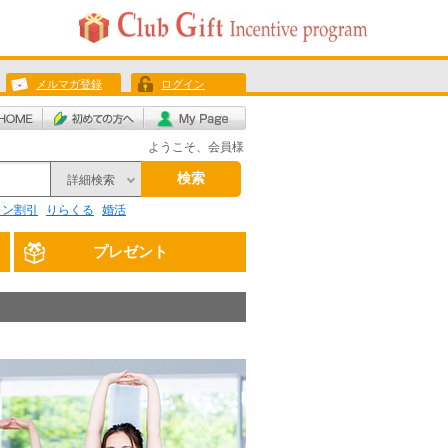
メルマガ登録
ログイン
ようこそ、会員様
検索
詳細検索
リン割引
りらくる
婚活
プレゼント