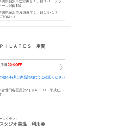
奈川県藤沢市辻堂神台１丁目３-１ テラ
モール湘南1階
奈川県藤沢市片瀬海岸２丁目１８-１７
OTOKI１Ｆ
ＰＩＬＡＴＥＳ 用賀
か月間
20％OFF
の他の特典は商品詳細にてご確認ください
京都世田谷区用賀2丁目41ー11 平成ビル
賀
ポーツクラブ）
スタジオ美温 利用券