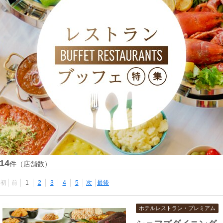
14
件（店舗数）
最初
前
1
2
3
4
5
次
最後
ホテルレストラン・プレミアム