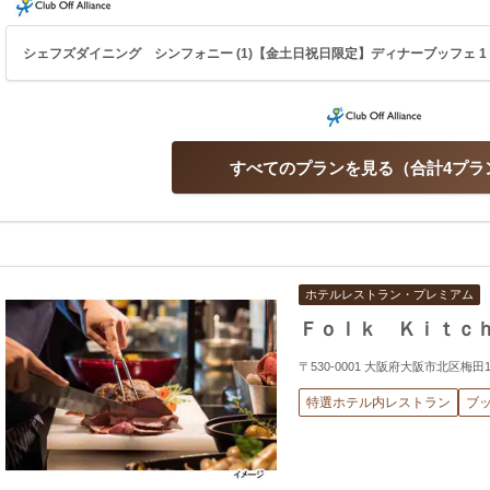
シェフズダイニング シンフォニー (1)【金土日祝日限定】ディナーブッフェ 1ドリ
すべてのプランを見る
合計4プラ
ホテルレストラン・プレミアム
Ｆｏｌｋ Ｋｉｔｃ
〒530-0001 大阪府大阪市北区梅
特選ホテル内レストラン
ブ