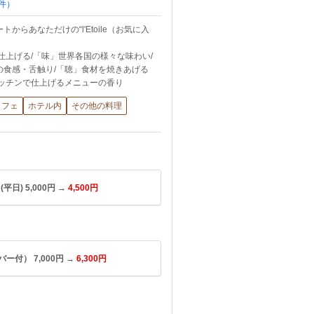
件）
らあなただけの“l'Etoile（お気に入
仕上げる/「味」世界各国の様々な味わい/
の食感・舌触り/「聴」食材を焼きあげる
キッチンで仕上げるメニューの香り
ッフェ
ホテル内
その他の料理
日) 5,000円 →
4,500円
ー付） 7,000円 →
6,300円