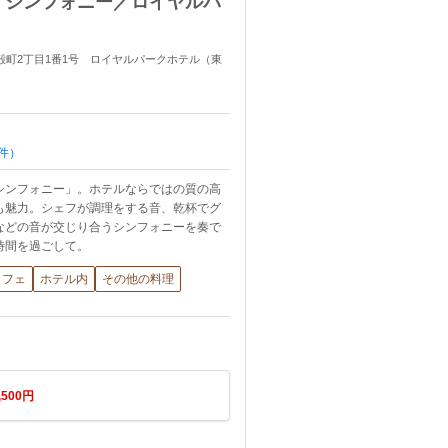
 シンフォニー／ロイヤルパ
橋蛎殻町2丁目1番1号 ロイヤルパークホテル（東
件）
シンフォニー」。ホテルならではの質の高
も魅力。シェフが調理をする音、乾杯でグ
などの音が交じり合うシンフォニーを奏で
時間を過ごして。
ッフェ
ホテル内
その他の料理
,500円