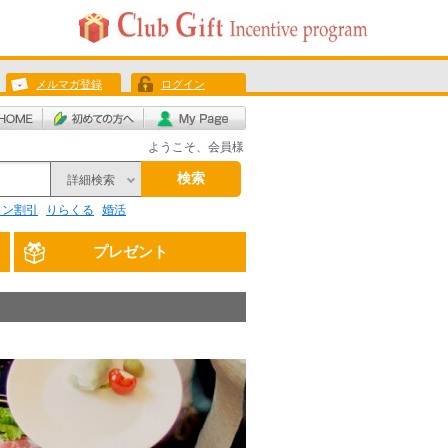
メルマガ登録
ログイン
ようこそ、会員様
検索
詳細検索
リン割引
りらくる
婚活
プレゼント