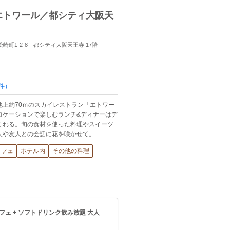
エトワール／都シティ大阪天
松崎町1-2-8 都シティ大阪天王寺 17階
件）
地上約70ｍのスカイレストラン「エトワー
ロケーションで楽しむランチ&ディナーはデ
くれる。旬の食材を使った料理やスイーツ
人や友人との会話に花を咲かせて。
ッフェ
ホテル内
その他の料理
ェ + ソフトドリンク飲み放題 大人