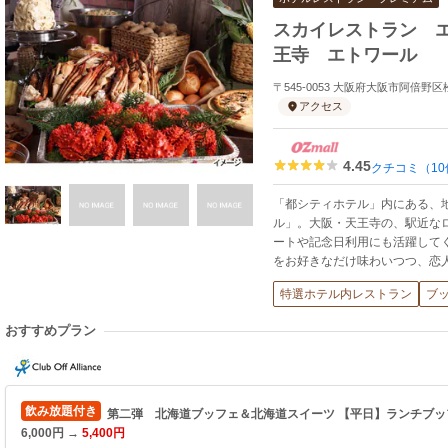
スカイレストラン 
王寺 エトワール
〒545-0053 大阪府大阪市阿倍野区
アクセス
4.45
クチコミ（10
「都シティホテル」内にある、
ル」。大阪・天王寺の、駅近な
ートや記念日利用にも活躍して
をお好きなだけ味わいつつ、恋
特選ホテル内レストラン
ブ
おすすめプラン
飲み放題付き
第二弾 北海道ブッフェ＆北海道スイーツ 【平日】ランチブッフ
6,000円 →
5,400円