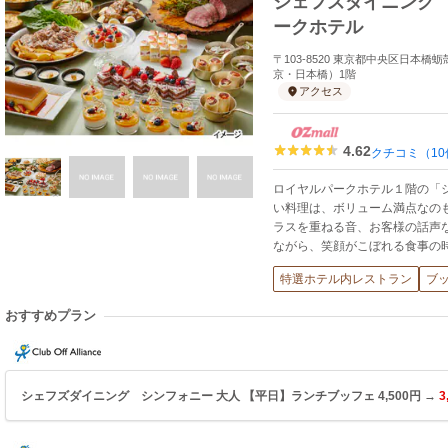
シェフズダイニング
ークホテル
〒103-8520 東京都中央区日本
京・日本橋）1階
アクセス
4.62
クチコミ（10
ロイヤルパークホテル１階の「
い料理は、ボリューム満点なの
ラスを重ねる音、お客様の話声
ながら、笑顔がこぼれる食事の
特選ホテル内レストラン
ブ
おすすめプラン
シェフズダイニング シンフォニー 大人 【平日】ランチブッフェ 4,500円 →
3