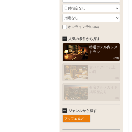
日付指定なし
指定なし
オンライン予約
(84)
人気の条件から探す
特選ホテル内レス
トラン
(29)
食べログ3.5以上
の店
(0)
有名グルメガイド
掲載歴あり
(0)
ジャンルから探す
ブッフェ
(114)