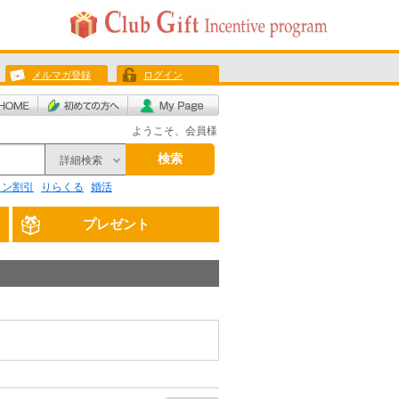
メルマガ登録
ログイン
ようこそ、会員様
検索
詳細検索
リン割引
りらくる
婚活
プレゼント