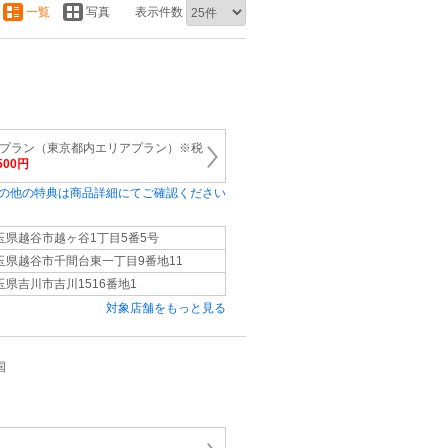
一覧
写真
表示件数
トプラン（東京都内エリアプラン）※税
,500円
の他の特典は商品詳細にてご確認ください
玉県越谷市越ヶ谷1丁目5番5号
玉県越谷市千間台東一丁目9番地11
玉県吉川市吉川1516番地1
対象店舗をもっと見る
国