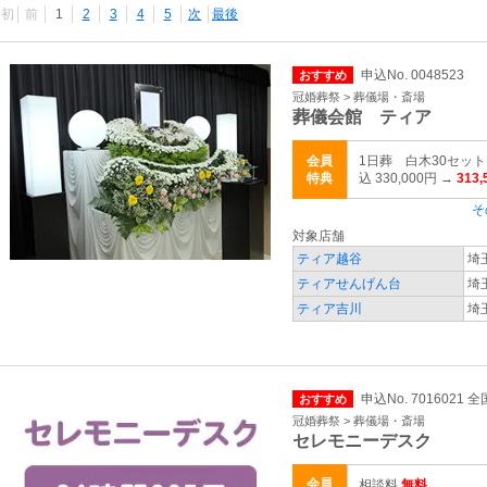
最初
前
1
2
3
4
5
次
最後
申込No. 0048523
おすすめ
冠婚葬祭 > 葬儀場・斎場
葬儀会館 ティア
会員
1日葬 白木30セッ
特典
込 330,000円 →
313
そ
対象店舗
ティア越谷
埼
ティアせんげん台
埼
ティア吉川
埼
申込No. 7016021 全
おすすめ
冠婚葬祭 > 葬儀場・斎場
セレモニーデスク
会員
相談料
無料