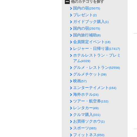
他のカテゴリを探す
国内の宿
(25075)
プレゼント
(2)
ガイドブック購入
(1)
国内の宿
(25075)
国内旅行補助
(8)
会員限定イベント
(18)
レジャー・日帰り湯
(17417)
ホテルレストラン・プレミ
アム
(4329)
グルメ・レストラン
(52556)
グルメチケット
(39)
映画
(57)
エンターテイメント
(164)
海外ホテル
(24)
ツアー・航空券
(132)
レンタカー
(49)
クルマ購入
(331)
お買得ソクホウ
(1)
スポーツ
(365)
フィットネス
(950)