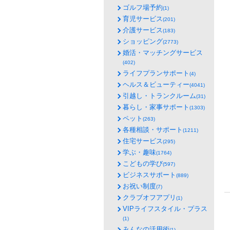
ゴルフ場予約
(1)
育児サービス
(201)
介護サービス
(183)
ショッピング
(2773)
婚活・マッチングサービス
(402)
ライフプランサポート
(4)
ヘルス＆ビューティー
(4041)
引越し・トランクルーム
(31)
暮らし・家事サポート
(1303)
ペット
(263)
各種相談・サポート
(1211)
住宅サービス
(295)
学ぶ・趣味
(1764)
こどもの学び
(597)
ビジネスサポート
(889)
お祝い制度
(7)
クラブオフアプリ
(1)
VIPライフスタイル・プラス
(1)
みんなの活用術
(1)