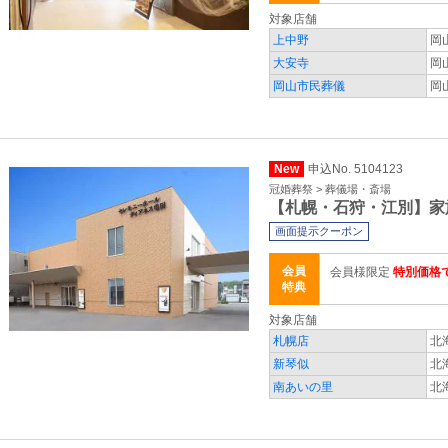
対象店舗
上中野
岡
大安寺
岡
岡山市民葬儀
岡
New
申込No. 5104123
冠婚葬祭 > 葬儀場・斎場
【札幌・石狩・江別】家
画面提示クーポン
会員
会員様限定
特別価格
特典
対象店舗
札幌店
北
新琴似
北
南あいの里
北