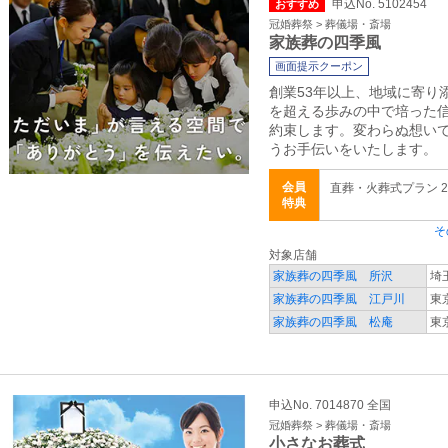
申込No. 5102454
おすすめ
冠婚葬祭 > 葬儀場・斎場
家族葬の四季風
画面提示クーポン
創業53年以上、地域に寄り
を超える歩みの中で培った
約束します。変わらぬ想い
うお手伝いをいたします。
会員
直葬・火葬式プラン 28
特典
そ
対象店舗
家族葬の四季風 所沢
埼
家族葬の四季風 江戸川
東
家族葬の四季風 松庵
東京
申込No. 7014870 全国
冠婚葬祭 > 葬儀場・斎場
小さなお葬式