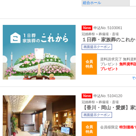
総合ホール
New
申込No. 5103061
冠婚葬祭 > 葬儀場・斎場
１日葬・家族葬のこれか
画面提示クーポン
資料請求完了 無料資料
会員
プレゼント
無料資料請
特典
プレゼント
そ
New
申込No. 5104120
冠婚葬祭 > 葬儀場・斎場
【香川・岡山・愛媛】家
画面提示クーポン
会員
会員様限定
特別価格
特典