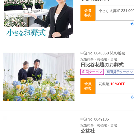
会員
小さな火葬式 231,0
特典
そ
申込No. 0048858 関東/近畿
冠婚葬祭 > 葬儀場・斎場
日比谷花壇のお葬式
印刷クーポン
画面提示クーポン
会員
花祭壇
10％OFF
特典
そ
申込No. 0049185
冠婚葬祭 > 葬儀場・斎場
公益社