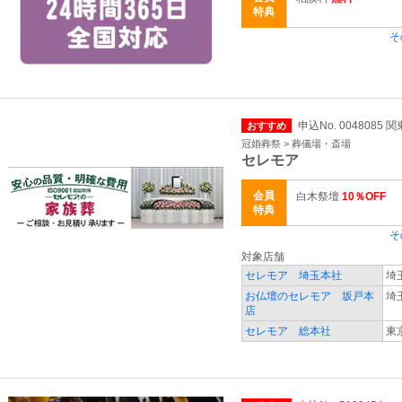
特典
そ
申込No. 0048085 
おすすめ
冠婚葬祭 > 葬儀場・斎場
セレモア
会員
白木祭壇
10％OFF
特典
そ
対象店舗
セレモア 埼玉本社
埼
お仏壇のセレモア 坂戸本
埼
店
セレモア 総本社
東