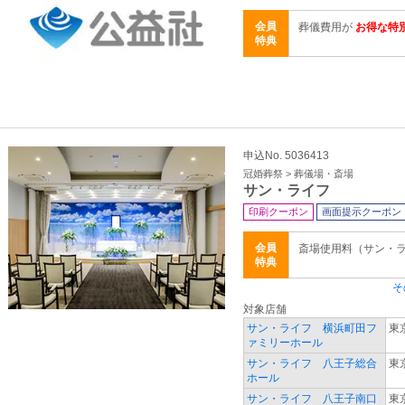
会員
葬儀費用が
お得な特
特典
申込No. 5036413
冠婚葬祭 > 葬儀場・斎場
サン・ライフ
印刷クーポン
画面提示クーポン
会員
斎場使用料（サン・
特典
そ
対象店舗
サン・ライフ 横浜町田フ
東
ァミリーホール
サン・ライフ 八王子総合
東
ホール
サン・ライフ 八王子南口
東